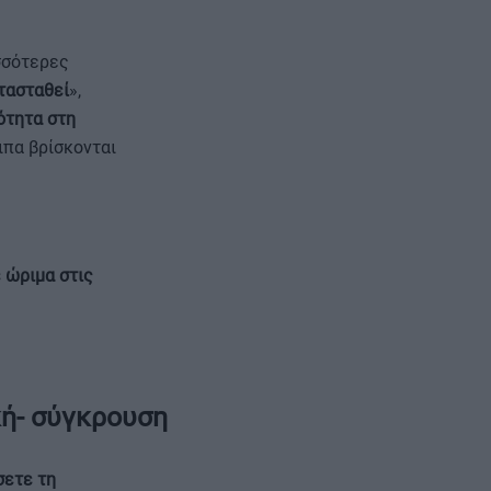
σσότερες
ατασταθεί
»,
ότητα στη
πα βρίσκονται
 ώριμα στις
κή- σύγκρουση
σετε τη