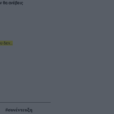
ν θα ανέβεις
ου δεν…
#συνέντευξη