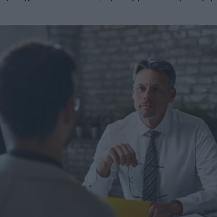
(7/8) τα νυχτε
αεροδρόμιο να λειτουργεί
δοκιμαστικά 
κανονικά τον Νοέμβριο του
2028
ΣΗ