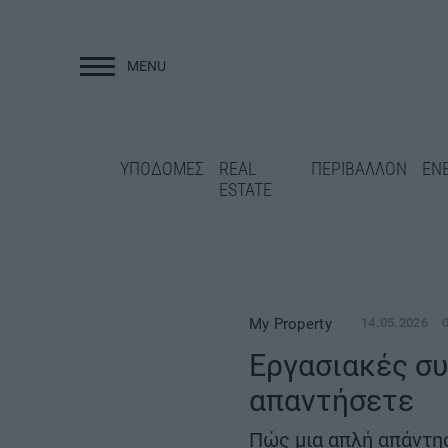
MENU
ΥΠΟΔΟΜΕΣ
ΥΠΟΔΟΜΕΣ
REAL
ΠΕΡΙΒΑΛΛΟΝ
ΕΝ
ESTATE
My Property
14.05.2026
Εργασιακές συ
«Πράσινο φως» σε 1,86 εκατ.
απαντήσετε
Στο 98% η αντικα
ευρώ για τη μελέτη
σιδηροτροχιών στ
θωράκισης του Οδοντωτού –
Πώς μια απλή απάντησ
2 και 3 – Παραδίδ
Digital Twins και αισθητήρες