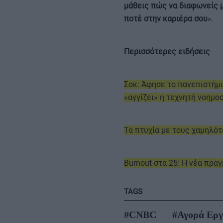
μάθεις πώς να διαφωνείς 
ποτέ στην καριέρα σου
».
Περισσότερες ειδήσεις
Σοκ: Άφησε το πανεπιστήμ
«αγγίζει» η τεχνητή νοημο
Τα πτυχία με τους χαμηλό
Burnout στα 25: Η νέα πρα
TAGS
#CNBC
#Αγορά Εργ