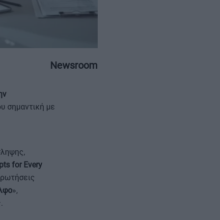
Newsroom
ΕΠΙΚΟΙΝΩΝΙΑ
ΤΑΥΤΟΤΗΤΑ
ην
ου σημαντική με
σληψης,
ts for Every
 ερωτήσεις
ελφο
»,
.