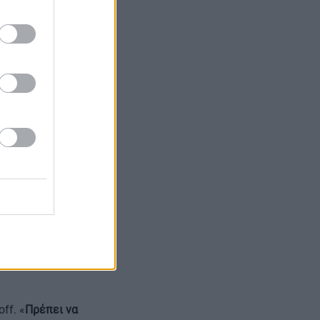
υποψήφιος θα
ργαζόμασταν σε
ίχα
θα ήταν πιο
στείτε προς μια
ικό δρόμο και
λύσατε το
ι να
ην ικανότητά
ff. «
Πρέπει να