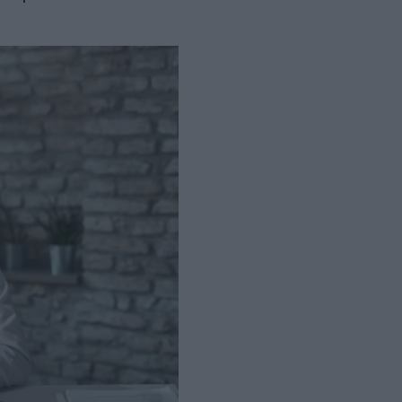
ρινά
δρομολόγια