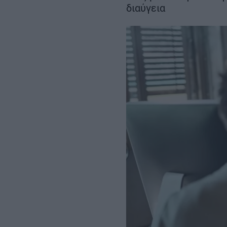
μήνες νωρίτερα
διαύγεια
στα 22 χλμ.
REAL ESTATE
ΠΕΡΙΒΑΛΛΟΝ
ΕΝΕΡΓΕΙΑ
ΜΕΤΑΦΟΡΕΣ - ΗΛΕΚΤΡΟΚΙΝΗ
ΨΗΦΙΑΚΟΣ ΚΟΣΜΟΣ
ΟΙΚΟΝΟΜΙΑ - ΕΠΙΧΕΙΡΗΣΕΙΣ