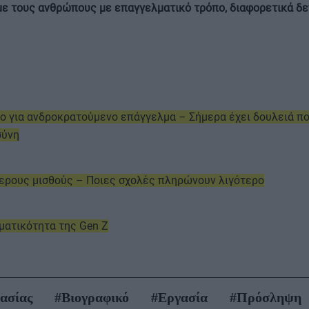
με τους ανθρώπους με επαγγελματικό τρόπο, διαφορετικά δε
ιο για ανδροκρατούμενο επάγγελμα – Σήμερα έχει δουλειά π
σύνη
τερους μισθούς – Ποιες σχολές πληρώνουν λιγότερο
γματικότητα της Gen Z
ασίας
#Βιογραφικό
#Εργασία
#Πρόσληψη