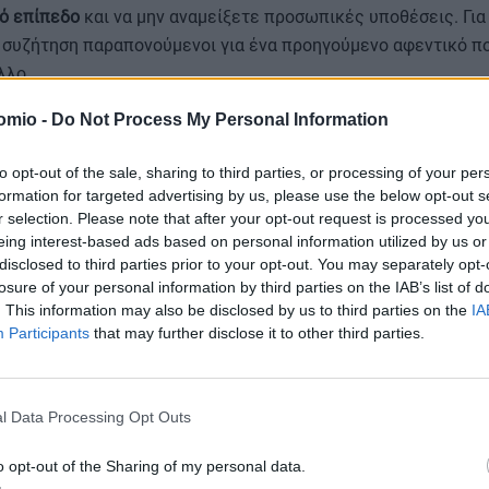
ό επίπεδο
και να μην αναμείξετε προσωπικές υποθέσεις. Για
 συζήτηση παραπονούμενοι για ένα προηγούμενο αφεντικό π
λλο.
omio -
Do Not Process My Personal Information
νας υποψήφιος θα μπορούσε να ξεκινήσει την απάντησή του 
to opt-out of the sale, sharing to third parties, or processing of your per
υδαία αφεντικά, οπότε
ενώ δεν είχα πολλές προσωπικές δια
formation for targeted advertising by us, please use the below opt-out s
 έπρεπε να υποστηρίξω επαγγελματικά εναλλακτικές προοπ
r selection. Please note that after your opt-out request is processed y
eing interest-based ads based on personal information utilized by us or
disclosed to third parties prior to your opt-out. You may separately opt-
losure of your personal information by third parties on the IAB’s list of
. This information may also be disclosed by us to third parties on the
IA
Participants
that may further disclose it to other third parties.
ξιότητές σας στην επίλυση συγκρούσεω
 να επικεντρώνεται
σε ένα συγκεκριμένο παράδειγμα μιας στ
l Data Processing Opt Outs
κοδομητικά μια επαγγελματική διαφωνία
. Ο McGoff συνιστά
ν
ρησιμοποιώντας τη μορφή STAR
, η οποία σημαίνει
κατάσταση, 
o opt-out of the Sharing of my personal data.