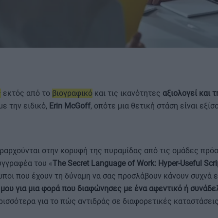
ΟΡΟΙ ΧΡΗΣΗΣ
ς
εκτός από το
βιογραφικό
και τις ικανότητες
αξιολογεί και τ
με την ειδικό,
Erin McGoff
, οπότε μια θετική στάση είναι εξίσ
εραρχούνται στην κορυφή της πυραμίδας από τις ομάδες πρό
υγγραφέα του «
The Secret Language of Work: Hyper-Useful Scrip
θρωποι που έχουν τη δύναμη να σας προσλάβουν κάνουν συχνά
μου για μια φορά που διαφώνησες με ένα αφεντικό ή συνάδ
ισσότερα για το πώς αντιδράς σε διαφορετικές καταστάσεις