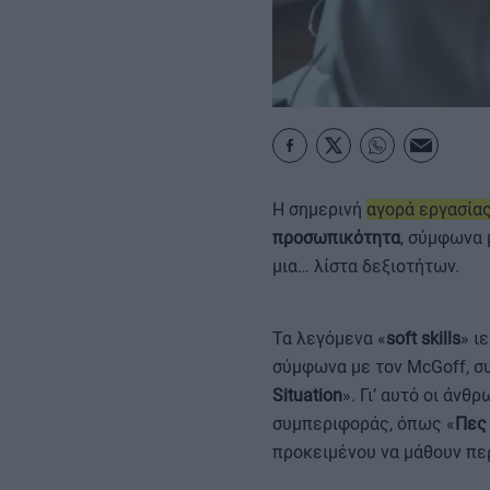
MY PROPERTY
ΚΑΡΑΜΠΟΛΕΣ
Η σημερινή
αγορά εργασία
προσωπικότητα
, σύμφωνα 
μια… λίστα δεξιοτήτων.
Τα λεγόμενα «
soft skills
» ι
σύμφωνα με τον McGoff, σ
Situation
». Γι’ αυτό οι άν
συμπεριφοράς, όπως «
Πες 
προκειμένου να μάθουν περ