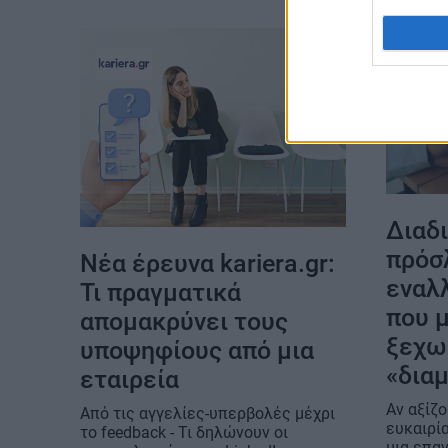
Διαδ
πρόσ
Νέα έρευνα kariera.gr:
εναλ
Τι πραγματικά
που μ
απομακρύνει τους
ξεχω
υποψηφίους από μια
«διαμ
εταιρεία
Αν αξίζο
Από τις αγγελίες-υπερβολές μέχρι
ευκαιρία
το feedback - Τι δηλώνουν οι
μια επα