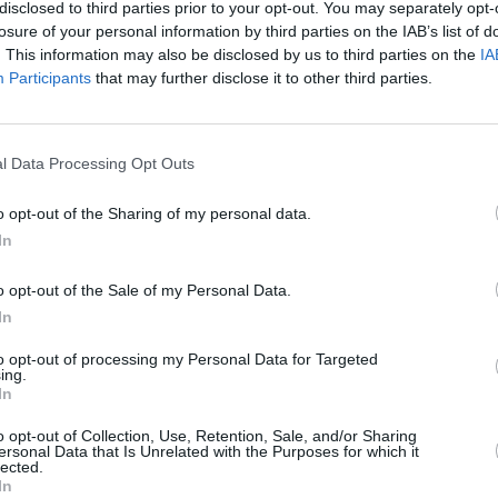
disclosed to third parties prior to your opt-out. You may separately opt-
losure of your personal information by third parties on the IAB’s list of
. This information may also be disclosed by us to third parties on the
IA
Participants
that may further disclose it to other third parties.
ε υπεύθυνος
l Data Processing Opt Outs
λήψεων και
ντάτε ένα
o opt-out of the Sharing of my personal data.
βολικά
In
τωμένο»
o opt-out of the Sale of my Personal Data.
ραφικό; Να πώς να
In
ντιμετωπίσετε
to opt-out of processing my Personal Data for Targeted
ing.
ι λίγοι αυτοί που
In
νούνται από την
αση των «υπερπροσόντων»
o opt-out of Collection, Use, Retention, Sale, and/or Sharing
νά προσπαθεί να
ersonal Data that Is Unrelated with the Purposes for which it
ει» ένας υποψήφιος
lected.
In