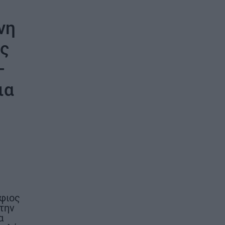
 λειτουργεί
Νοέμβριο του
νη
ης
–
ια
φιος
 την
α