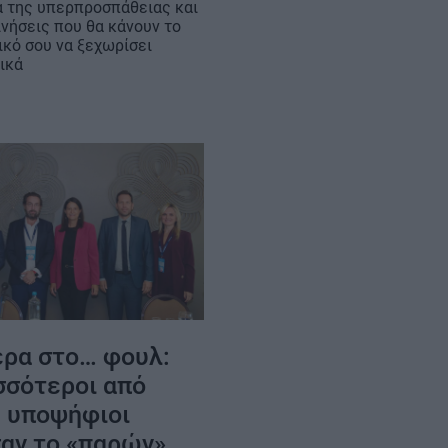
α της υπερπροσπάθειας και
ινήσεις που θα κάνουν το
ικό σου να ξεχωρίσει
ικά
έρα στο… φουλ:
σσότεροι από
0 υποψήφιοι
αν το «παρών»