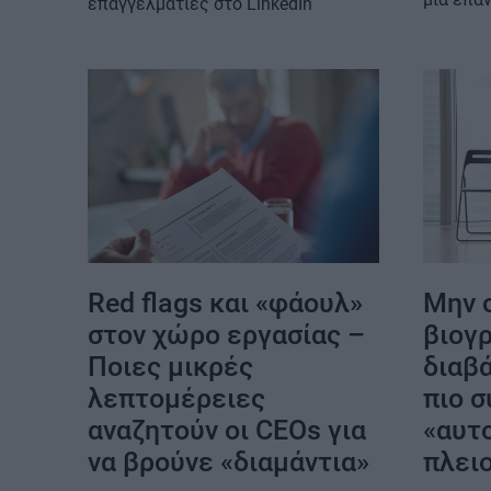
επαγγελματίες στο LinkedIn
Red flags και «φάουλ»
Μην 
στον χώρο εργασίας –
βιογ
Ποιες μικρές
διαβά
λεπτομέρειες
πιο 
αναζητούν οι CEOs για
«αυτ
να βρούνε «διαμάντια»
πλει