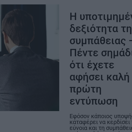
μήνες νωρίτερα
αεροδρόμιο να
κανονικά τον 
Η υποτιμημέ
2028
δεξιότητα τ
συμπάθειας 
Πέντε σημάδ
ότι έχετε
αφήσει καλή
ΣΗ
πρώτη
εντύπωση
Εφόσον κάποιος υποψή
καταφέρει να κερδίσει
εύνοια και τη συμπάθει