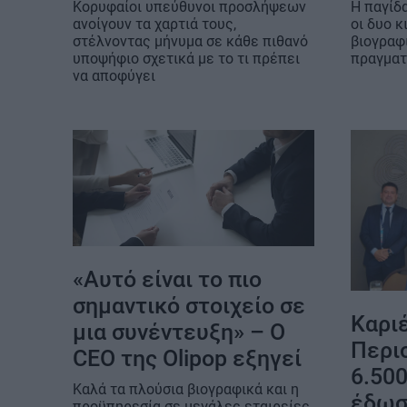
Κορυφαίοι υπεύθυνοι προσλήψεων
Η παγίδ
ανοίγουν τα χαρτιά τους,
οι δυο κ
στέλνοντας μήνυμα σε κάθε πιθανό
βιογραφ
υποψήφιο σχετικά με το τι πρέπει
πραγματ
να αποφύγει
«Αυτό είναι το πιο
σημαντικό στοιχείο σε
Καρι
μια συνέντευξη» – Ο
Περι
CEO της Olipop εξηγεί
6.50
Καλά τα πλούσια βιογραφικά και η
έδωσ
προϋπηρεσία σε μεγάλες εταιρείες,