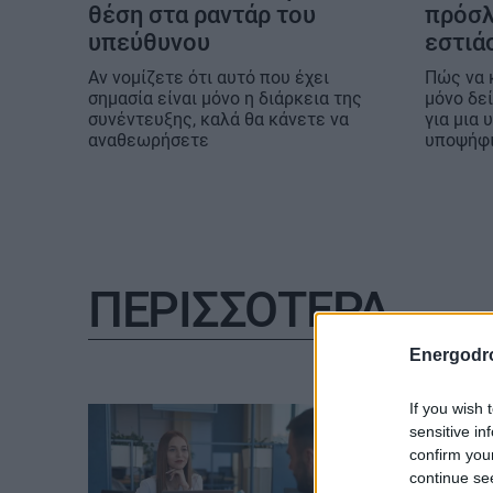
θέση στα ραντάρ του
πρόσλ
υπεύθυνου
εστιά
Αν νομίζετε ότι αυτό που έχει
Πώς να 
σημασία είναι μόνο η διάρκεια της
μόνο δε
συνέντευξης, καλά θα κάνετε να
για μια
αναθεωρήσετε
υποψήφι
ΠΕΡΙΣΣΟΤΕΡΑ
Energodr
If you wish 
sensitive in
confirm you
continue se