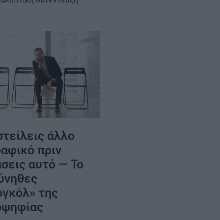
στείλεις άλλο
ραφικό πριν
σεις αυτό — Το
σύνηθες
ογκόλ» της
οψηφίας