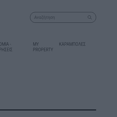
ΟΜΙΑ -
MY
ΚΑΡΑΜΠΟΛΕΣ
ΡΗΣΕΙΣ
PROPERTY
ΠΕΡΙΣΣΟΤΕΡΑ
 συμφωνία για
ονα συστήματα
στέλι – Χ.
 το