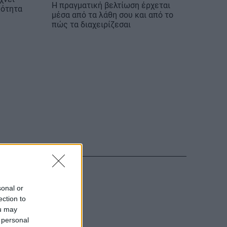
Η πραγματική βελτίωση έρχεται
κότητα
μέσα από τα λάθη σου και από το
πώς τα διαχειρίζεσαι
sonal or
ection to
ou may
 personal