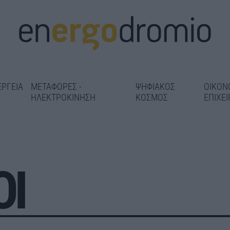
ΕΡΓΕΙΑ
ΜΕΤΑΦΟΡΕΣ -
ΨΗΦΙΑΚΟΣ
ΟΙΚΟΝ
ΗΛΕΚΤΡΟΚΙΝΗΣΗ
ΚΟΣΜΟΣ
ΕΠΙΧΕΙ
ΟΙ
 1,86 εκατ.
«Κλείδωσε» η
Στο 98% η αντικατάσταση
τη
τα υπερσύγχρ
σιδηροτροχιών στις Γραμμές
δοντωτού –
ραντάρ στο Κα
2 και 3 – Παραδίδεται 5
 αισθητήρες
Δήμας: Στόχος