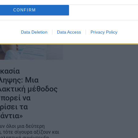
CONFIRM
Data Deletion
Data Access
Privacy Policy
ικασία
ληψης: Μια
λακτική μέθοδος
πορεί να
ρίσει τα
άντια»
υν όλοι μια δεύτερη
, τότε σίγουρα αξίζουν και
ναληπτική συνέντευξη