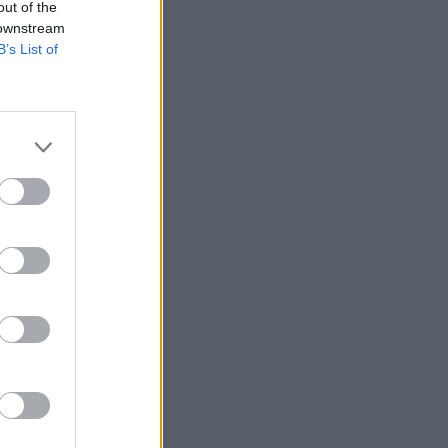
out of the
 downstream
B’s List of