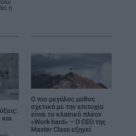
πολύ
θεί ή
ΕΠΙΚΟΙΝΩΝΙΑ
ΤΑΥΤΟΤΗΤΑ
Ο πιο μεγάλος μύθος
σχετικά με την επιτυχία
ύξεις:
είναι το κλασικό πλέον
 και
«Work hard» – O CEO της
Master Class εξηγεί
χνει