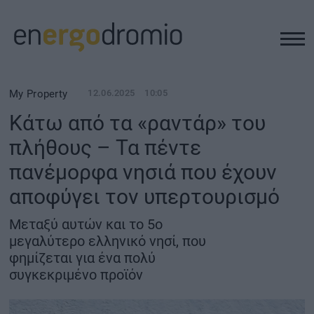
ΥΠΟΔΟΜΕΣ
My Property
12.06.2025
10:05
Κάτω από τα «ραντάρ» του
REAL ESTATE
πλήθους – Τα πέντε
πανέμορφα νησιά που έχουν
ΠΕΡΙΒΑΛΛΟΝ
αποφύγει τον υπερτουρισμό
ΕΝΕΡΓΕΙΑ
Μεταξύ αυτών και το 5ο
μεγαλύτερο ελληνικό νησί, που
ΜΕΤΑΦΟΡΕΣ - ΗΛΕΚΤΡΟΚΙΝΗΣΗ
φημίζεται για ένα πολύ
συγκεκριμένο προϊόν
ΨΗΦΙΑΚΟΣ ΚΟΣΜΟΣ