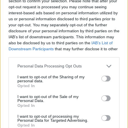
section to confirm your selection. Please note that after your
Ελλάδας, αλλά στην
τοπική βιομηχανία
, όπως το μοναδικό
opt-out request is processed you may continue seeing
εμπόριο μαστίχας
(μιας φυσικής ρητίνης), και όταν οι
interest-based ads based on personal information utilized by
ταξιδιώτες επισκέπτονται το νησί, είναι για να μείνουν
us or personal information disclosed to third parties prior to
σε ξενώνες και μικρά χωριά και όχι σε μεγάλα θέρετρα.
your opt-out. You may separately opt-out of the further
disclosure of your personal information by third parties on the
IAB’s list of downstream participants. This information may
also be disclosed by us to third parties on the
IAB’s List of
Το Top-5 των νησιών που παραμένουν κάτω από τα
Downstream Participants
that may further disclose it to other
«ραντάρ» του μαζικού τουρισμού
third parties.
Σβάλμπαρντ (Νορβηγία
Άλαντ (Φινλανδία)
Personal Data Processing Opt Outs
Χίος (Ελλάδα)
Ελ Ιέρρο (Ισπανία)
I want to opt-out of the Sharing of my
personal data.
Αζόρες (Πορτογαλία)
Opted In
I want to opt-out of the Sale of my
Personal Data.
Opted In
TAGS
I want to opt-out of processing my
Personal Data for Targeted Advertising.
#Διανυκτερεύσεις
#Επισκέπτες
#Νησιά
Opted In