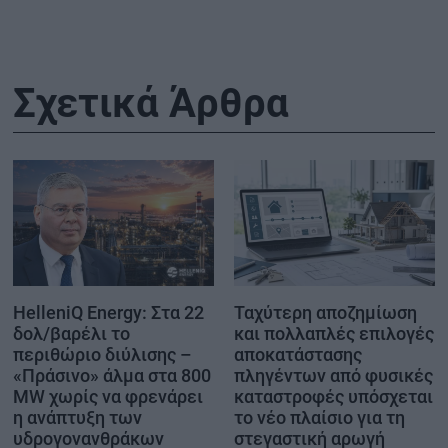
Σχετικά Άρθρα
HelleniQ Energy: Στα 22
Ταχύτερη αποζημίωση
δολ/βαρέλι το
και πολλαπλές επιλογές
περιθώριο διύλισης –
αποκατάστασης
«Πράσινο» άλμα στα 800
πληγέντων από φυσικές
MW χωρίς να φρενάρει
καταστροφές υπόσχεται
η ανάπτυξη των
το νέο πλαίσιο για τη
υδρογονανθράκων
στεγαστική αρωγή