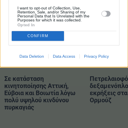
#Τουρισμός
#Τουρίστες
I want to opt-out of Collection, Use,
#Υπερτουρισμός
Retention, Sale, and/or Sharing of my
Personal Data that Is Unrelated with the
Purposes for which it was collected.
Opted In
CONFIRM
ΔΙΑΒΑΣΤΕ ΕΠΙΣΗΣ
Data Deletion
Data Access
Privacy Policy
Σε κατάσταση
Πετρελαιοφό
κινητοποίησης Αττική,
δεξαμενόπλο
Εύβοια και Βοιωτία λόγω
εκρήξεις στα
πολύ υψηλού κινδύνου
Ορμούζ
πυρκαγιάς