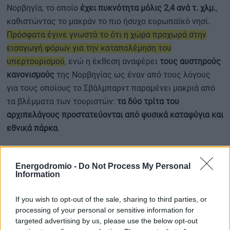
Νορβηγία, το οποίο
έχει πυκνότητα μόλις 2,4 ανά τ. χλμ.
,
καθιστώντας το μακράν το πιο ήσυχο ευρωπαϊκό νησί.
Πρόσφατα έγινε γνωστό το ότι η χώρα προχωρά στην
εισαγωγή φόρων για την καταπολέμηση του
υπερτουρισμού
, ενώ η έκθεση αναφέρει
τους αυστηρούς
κανονισμούς
της Νορβηγίας ως έναν από τους λόγους
για τους οποίους το Σβάλμπαρντ παραμένει μακριά από
τα βλέμματα των τουριστών:
τα δύο τρίτα του
αρχιπελάγους προστατεύονται από φυσικά καταφύγια και
εθνικά πάρκα
.
Αναφορικά με τη χώρα μας, η Χίος παρά το ότι είναι το
Energodromio -
Do Not Process My Personal
πέμπτο μεγαλύτερο νησί σε έκταση, έχει πυκνότητα
Information
353,81 κατοίκους ανά τ. χλμ.
και περίπου
21.000
λιγότερες διανυκτερεύσεις
από το αντίστοιχο νησί των
If you wish to opt-out of the sale, sharing to third parties, or
Καναρίων Νήσων. Αυτό συμβαίνει γιατί η οικονομία της
processing of your personal or sensitive information for
δεν βασίζεται στον τουρισμό
όπως πολλά άλλα νησιά της
targeted advertising by us, please use the below opt-out