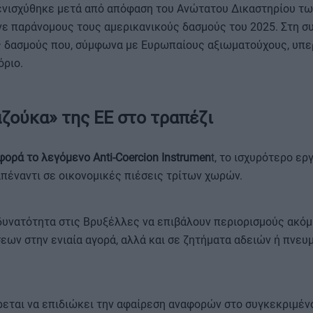
ενισχύθηκε μετά από απόφαση του Ανώτατου Δικαστηρίου τω
νε παράνομους τους αμερικανικούς δασμούς του 2025. Στη συ
 δασμούς που, σύμφωνα με Ευρωπαίους αξιωματούχους, υπε
ριο.
ζούκα» της ΕΕ στο τραπέζι
φορά το λεγόμενο Anti-Coercion Instrumen
t, το ισχυρότερο ερ
πέναντι σε οικονομικές πιέσεις τρίτων χωρών.
 δυνατότητα στις Βρυξέλλες να επιβάλουν περιορισμούς ακόμ
ων στην ενιαία αγορά, αλλά και σε ζητήματα αδειών ή πνευ
εται να επιδιώκει την αφαίρεση αναφορών στο συγκεκριμέν