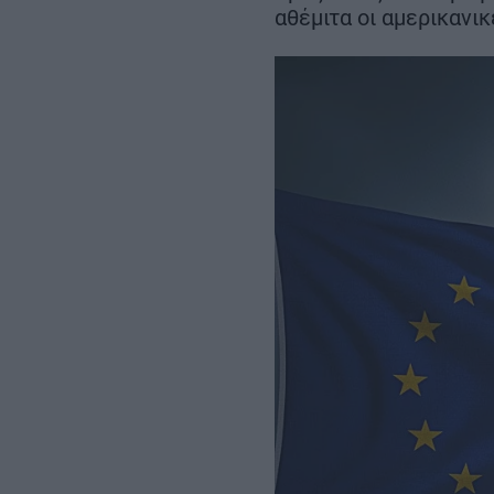
Σεπτεμβρίου
αθέμιτα οι αμερικανι
– Αμετάβλητο το
χρονοδιάγραμμα για το 2032
REAL ESTATE
ΠΕΡΙΒΑΛΛΟΝ
ΕΝΕΡΓΕΙΑ
ΜΕΤΑΦΟΡΕΣ - ΗΛΕΚΤΡΟΚΙΝΗ
ΨΗΦΙΑΚΟΣ ΚΟΣΜΟΣ
ΟΙΚΟΝΟΜΙΑ - ΕΠΙΧΕΙΡΗΣΕΙΣ
MY PROPERTY