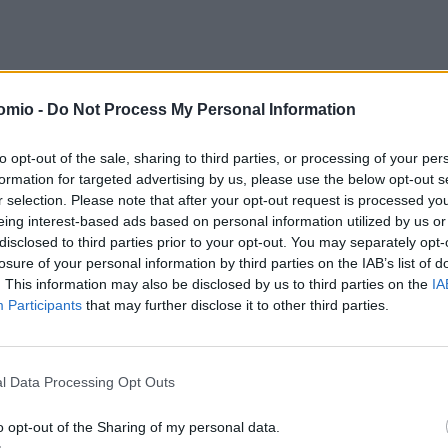
ετοί ευρωβουλευτές εξέφρασαν αντιδράσεις
, υποστηρίζοντα
omio -
Do Not Process My Personal Information
ότερες δικλίδες ασφαλείας
ώστε να προστατεύονται τα ευ
εί η χρήση της ως μέσου πολιτικής ή οικονομικής πίεσης απ
to opt-out of the sale, sharing to third parties, or processing of your per
formation for targeted advertising by us, please use the below opt-out s
r selection. Please note that after your opt-out request is processed y
eing interest-based ads based on personal information utilized by us or
ού συμβιβασμού, συμφωνήθηκε κατ’ αρχήν
ένας μηχανισμός α
disclosed to third parties prior to your opt-out. You may separately opt-
παναφέρει δασμούς σε αμερικανικά βιομηχανικά προϊόντα εφό
losure of your personal information by third parties on the IAB’s list of
. This information may also be disclosed by us to third parties on the
IA
θμό που να προκαλούν στρέβλωση στην ευρωπαϊκή αγορά.
Participants
that may further disclose it to other third parties.
της ρήτρας παραμένουν υπό διαπραγμάτευση.
l Data Processing Opt Outs
o opt-out of the Sharing of my personal data.