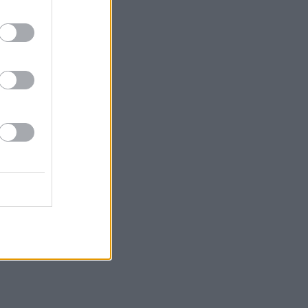
γόμενης «sunset
, ωστόσο το
ο έναρξης
λήρως με το
τροπή