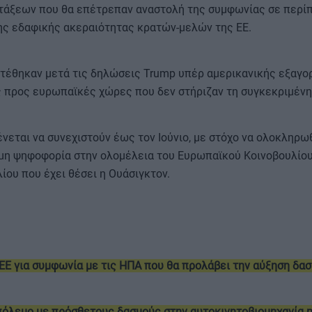
ατάξεων που θα επέτρεπαν αναστολή της συμφωνίας σε περ
ης εδαφικής ακεραιότητας κρατών-μελών της ΕΕ.
στέθηκαν μετά τις δηλώσεις Trump υπέρ αμερικανικής εξαγο
ις προς ευρωπαϊκές χώρες που δεν στήριζαν τη συγκεκριμένη
νεται να συνεχιστούν έως τον Ιούνιο, με στόχο να ολοκληρωθ
ιμη ψηφοφορία στην ολομέλεια του Ευρωπαϊκού Κοινοβουλίου
ίου που έχει θέσει η Ουάσιγκτον.
 ΕΕ για συμφωνία με τις ΗΠΑ που θα προλάβει την αύξηση δα
πόλεμο με πρόσθετους δασμούς στην αυτοκινητοβιομηχανία η