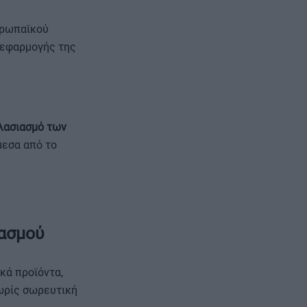
υρωπαϊκού
 εφαρμογής της
λασιασμό των
μεσα από το
ιασμού
κά προϊόντα,
χωρίς σωρευτική