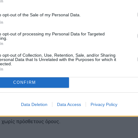
In
και νέα σύγκρουση με την Κομισιόν
o opt-out of the Sale of my Personal Data.
ευτές συμφώνησαν επί της αρχής και στην προσθήκη μιας λε
In
τόματης λήξης της συμφωνίας εφόσον δεν ανανεωθεί.
to opt-out of processing my Personal Data for Targeted
ing.
In
είχε προτείνει αρχικά ως χρονικό όριο τον Μάρτιο του 2028
o opt-out of Collection, Use, Retention, Sale, and/or Sharing
 έχει ακόμη οριστικοποιηθεί.
ersonal Data that Is Unrelated with the Purposes for which it
lected.
In
στόσο, αφορά τη λεγόμενη «sunrise clause», δηλαδή τον χρόν
CONFIRM
.
Data Deletion
Data Access
Privacy Policy
η εφαρμογή να ξεκινήσει μόνο όταν οι ΗΠΑ συμμορφωθούν π
οβλέπει η συμφωνία. Από την πλευρά της, η Ευρωπαϊκή Επι
 χωρίς πρόσθετους όρους.