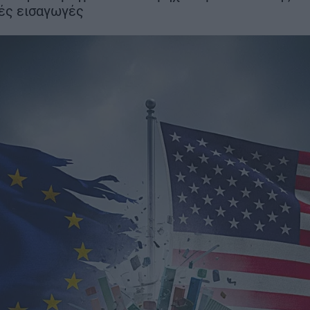
μήνες νωρίτε
κές εισαγωγές
στα 22 χλμ.
ΣΗ