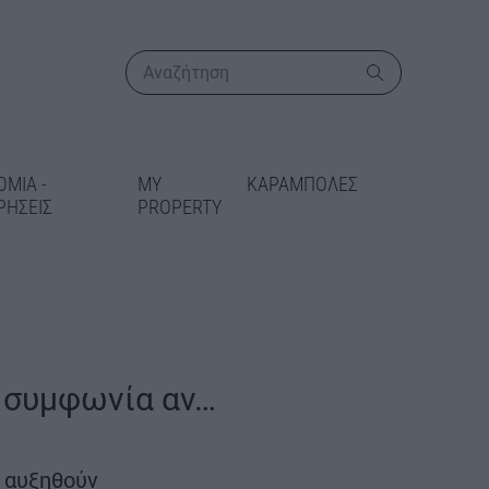
ΟΜΙΑ -
MY
ΚΑΡΑΜΠΟΛΕΣ
ΡΗΣΕΙΣ
PROPERTY
ΠΕΡΙΣΣΟΤΕΡΑ
η συμφωνία αν…
ικατάσταση
 στις Γραμμές
 αυξηθούν
δίδεται 5