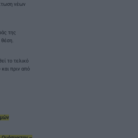
ίπτωση νέων
ράς της
 θέση.
εί το τελικό
 και πριν από
σμών
 Ουάσιγκτον –