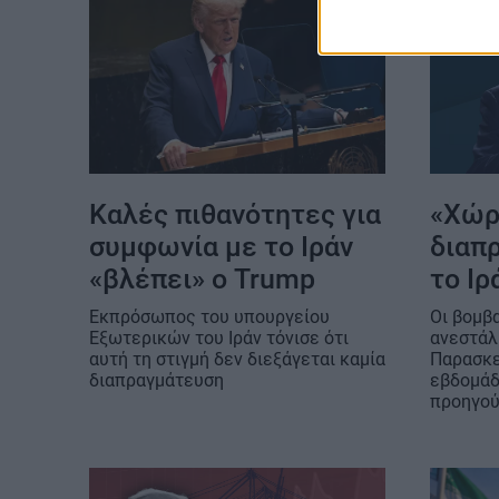
Καλές πιθανότητες για
«Χώρ
συμφωνία με το Ιράν
διαπ
«βλέπει» ο Trump
το Ιρ
Eκπρόσωπος του υπουργείου
Οι βομβ
Εξωτερικών του Ιράν τόνισε ότι
ανεστάλ
αυτή τη στιγμή δεν διεξάγεται καμία
Παρασκε
διαπραγμάτευση
εβδομάδ
προηγο