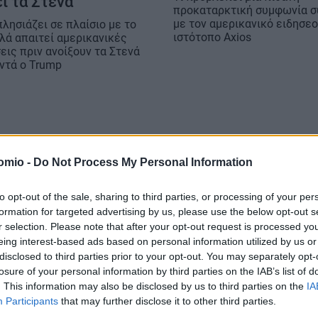
ι τα Στενά
προκαταρκτική συμφωνία 
με τον αμερικανικό ειδησε
πλησιάζει σε πλαίσιο με το
ιστότοπο Axios
λλά απαιτεί αμερικανικές
εις πριν ανοίξουν τα Στενά
αντά ο Trump
omio -
Do Not Process My Personal Information
to opt-out of the sale, sharing to third parties, or processing of your per
formation for targeted advertising by us, please use the below opt-out s
r selection. Please note that after your opt-out request is processed y
eing interest-based ads based on personal information utilized by us or
disclosed to third parties prior to your opt-out. You may separately opt-
losure of your personal information by third parties on the IAB’s list of
. This information may also be disclosed by us to third parties on the
IA
Participants
that may further disclose it to other third parties.