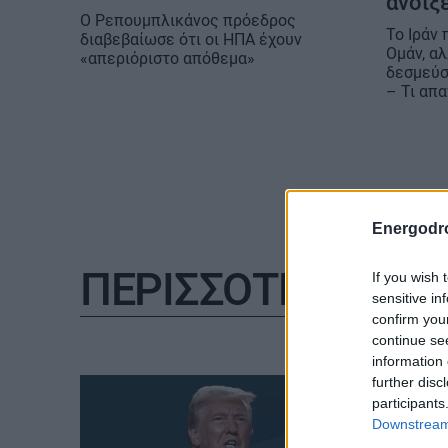
ανοίξε
O Ρεπουμπλικάνος πρόεδρος
Το Ιράν 
διαβεβαίωσε ότι οι ΗΠΑ έχουν
Ομάν, α
«απεριόριστο απόθεμα»
δεσμεύσ
– Τι απ
Energodr
ΠΕΡΙΣΣΟΤΕΡΑ
If you wish 
sensitive in
confirm you
continue se
information 
further disc
participants
Downstream 