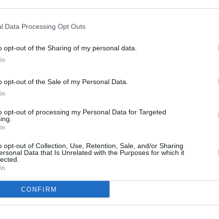
l Data Processing Opt Outs
o opt-out of the Sharing of my personal data.
In
 Πιθανή
ρεωτική
o opt-out of the Sale of my Personal Data.
In
τροφή στην
γωγή ορυκτών
to opt-out of processing my Personal Data for Targeted
ing.
ην Κίνα
In
d Trump είχε ορίσει ως
o opt-out of Collection, Use, Retention, Sale, and/or Sharing
ία για τον αποκλεισμό των
ersonal Data that Is Unrelated with the Purposes for which it
lected.
ών εισαγωγών τον ερχόμενο
In
ιο
CONFIRM