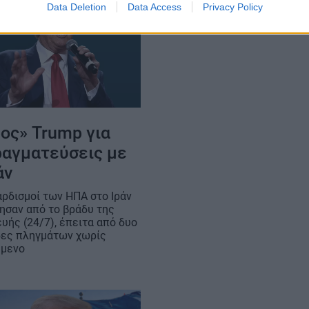
Data Deletion
Data Access
Privacy Policy
ος» Trump για
ραγματεύσεις με
άν
αρδισμοί των ΗΠΑ στο Ιράν
ησαν από το βράδυ της
υής (24/7), έπειτα από δυο
ες πληγμάτων χωρίς
ύμενο