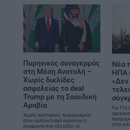
Πυρηνικός συναγερμός
Νέα 
στη Μέση Ανατολή –
ΗΠΑ 
Χωρίς δικλίδες
«Δεν
ασφαλείας το deal
τελε
Trump με τη Σαουδική
σύγκ
Αραβία
Για 11η 
αμερικα
Χωρίς αυστηρούς περιορισμούς
προχώρη
στον εμπλουτισμό ουρανίου η
στην επι
συμφωνία που εξετάζει το