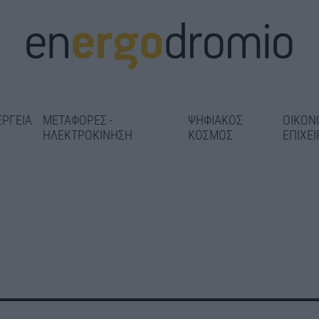
ΕΡΓΕΙΑ
ΜΕΤΑΦΟΡΕΣ -
ΨΗΦΙΑΚΟΣ
ΟΙΚΟΝ
ΗΛΕΚΤΡΟΚΙΝΗΣΗ
ΚΟΣΜΟΣ
ΕΠΙΧΕΙ
Ν. Ταχιάος: Έ
«Κλείδωσε» η συμφωνία για
τάσταση
μήνα στην κυκ
τα υπερσύγχρονα συστήματα
ις Γραμμές
επέκταση του
ραντάρ στο Καστέλι – Χ.
εται 5
Καλαμαριά – 
Δήμας: Στόχος το