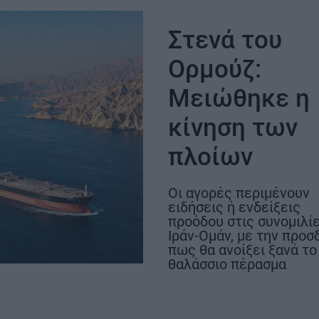
(7/8) τα νυχτε
αεροδρόμιο να λειτουργεί
δοκιμαστικά 
κανονικά τον Νοέμβριο του
Στενά του
2028
Ορμούζ:
Μειώθηκε η
κίνηση των
πλοίων
Οι αγορές περιμένουν
ΣΗ
ειδήσεις ή ενδείξεις
προόδου στις συνομιλί
Ιράν-Ομάν, με την προσ
πως θα ανοίξει ξανά το
θαλάσσιο πέρασμα