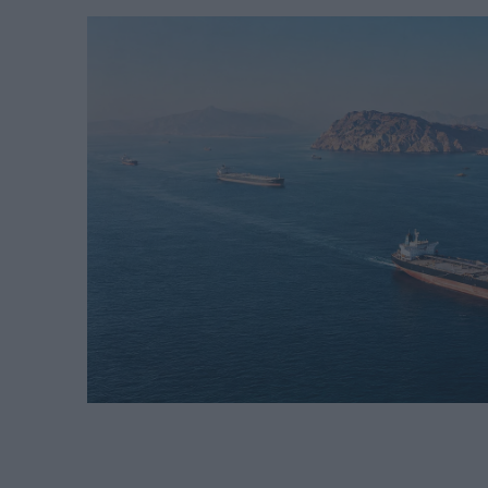
μήνες νωρίτερα
στα 22 χλμ.
REAL ESTATE
ΠΕΡΙΒΑΛΛΟΝ
ΕΝΕΡΓΕΙΑ
ΜΕΤΑΦΟΡΕΣ - ΗΛΕΚΤΡΟΚΙΝΗ
ΨΗΦΙΑΚΟΣ ΚΟΣΜΟΣ
ΟΙΚΟΝΟΜΙΑ - ΕΠΙΧΕΙΡΗΣΕΙΣ