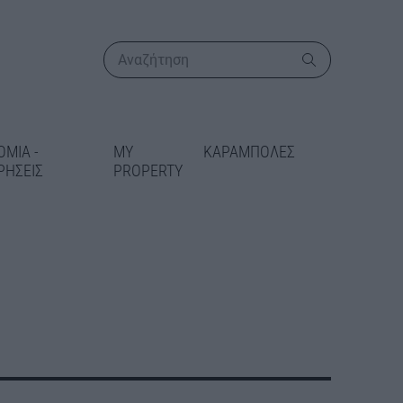
ΟΜΙΑ -
MY
ΚΑΡΑΜΠΟΛΕΣ
ΡΗΣΕΙΣ
PROPERTY
ΠΕΡΙΣΣΟΤΕΡΑ
ως το τέλος του
λοφορία η
 Μετρό προς
Ξεκινούν απόψε