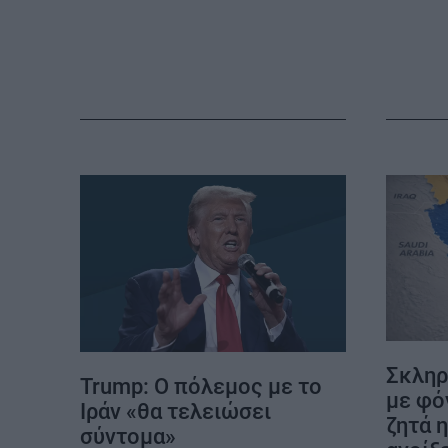
MY PROPERTY
ΚΑΡΑΜΠΟΛΕΣ
Σκληρ
Trump: Ο πόλεμος με το
με φό
Ιράν «θα τελειώσει
ζητά η
σύντομα»