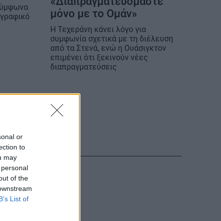
«Διαπραγματευόμαστε
σύμφωνα
μόνο με το Ομάν»
ογραφικό
Η Τεχεράνη κάνει λόγο για
συμφωνία σχετικά με τη διέλευση
από τα Στενά, ενώ η Ουάσιγκτον
επιμένει ότι ξεκινούν νέες
διαπραγματεύσεις
sonal or
ection to
ou may
 personal
out of the
 downstream
B’s List of