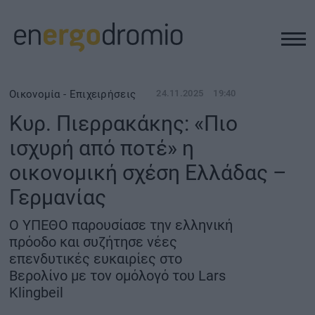
ΥΠΟΔΟΜΕΣ
Οικονομία - Επιχειρήσεις
24.11.2025
19:40
Κυρ. Πιερρακάκης: «Πιο
REAL ESTATE
ισχυρή από ποτέ» η
οικονομική σχέση Ελλάδας –
ΠΕΡΙΒΑΛΛΟΝ
Γερμανίας
ΕΝΕΡΓΕΙΑ
Ο ΥΠΕΘΟ παρουσίασε την ελληνική
πρόοδο και συζήτησε νέες
ΜΕΤΑΦΟΡΕΣ - ΗΛΕΚΤΡΟΚΙΝΗΣΗ
επενδυτικές ευκαιρίες στο
Βερολίνο με τον ομόλογό του Lars
Klingbeil
ΨΗΦΙΑΚΟΣ ΚΟΣΜΟΣ