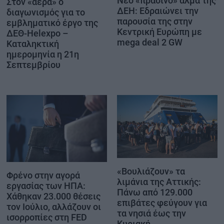
Νέο «πράσινο» άλμα της
Στον «αέρα» ο
ΔΕΗ: Εδραιώνει την
διαγωνισμός για το
παρουσία της στην
εμβληματικό έργο της
Κεντρική Ευρώπη με
ΔΕΘ-Helexpo –
mega deal 2 GW
Καταληκτική
ημερομηνία η 21η
Σεπτεμβρίου
«Βουλιάζουν» τα
Φρένο στην αγορά
λιμάνια της Αττικής:
εργασίας των ΗΠΑ:
Πάνω από 129.000
Χάθηκαν 23.000 θέσεις
επιβάτες φεύγουν για
τον Ιούλιο, αλλάζουν οι
τα νησιά έως την
ισορροπίες στη FED
Κυριακή