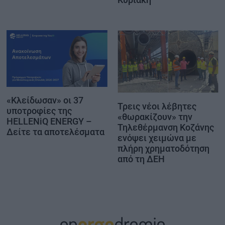
«Κλείδωσαν» οι 37
Τρεις νέοι λέβητες
υποτροφίες της
«θωρακίζουν» την
HELLENiQ ENERGY –
Τηλεθέρμανση Κοζάνης
Δείτε τα αποτελέσματα
ενόψει χειμώνα με
πλήρη χρηματοδότηση
από τη ΔΕΗ