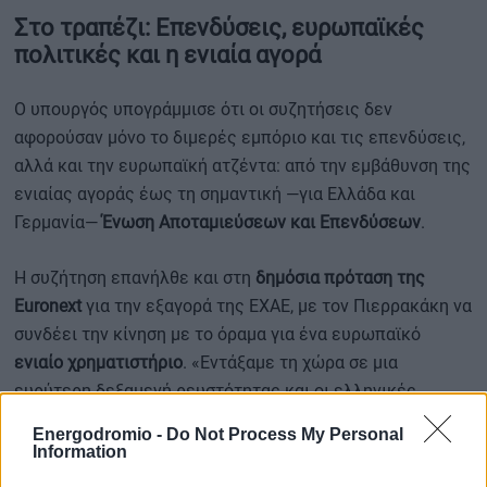
Στο τραπέζι: Επενδύσεις, ευρωπαϊκές
πολιτικές και η ενιαία αγορά
Ο υπουργός υπογράμμισε ότι οι συζητήσεις δεν
αφορούσαν μόνο το διμερές εμπόριο και τις επενδύσεις,
αλλά και την ευρωπαϊκή ατζέντα: από την εμβάθυνση της
ενιαίας αγοράς έως τη σημαντική —για Ελλάδα και
Γερμανία—
Ένωση Αποταμιεύσεων και Επενδύσεων
.
Η συζήτηση επανήλθε και στη
δημόσια πρόταση της
Euronext
για την εξαγορά της ΕΧΑΕ, με τον Πιερρακάκη να
συνδέει την κίνηση με το όραμα για ένα ευρωπαϊκό
ενιαίο χρηματιστήριο
. «Εντάξαμε τη χώρα σε μια
ευρύτερη δεξαμενή ρευστότητας και οι ελληνικές
επιχειρήσεις θα ωφεληθούν», τόνισε.
Energodromio -
Do Not Process My Personal
Information