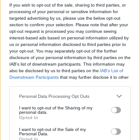
Ο ψηφιακός μετασχηματισμός ως
If you wish to opt-out of the sale, sharing to third parties, or
ελληνικό «εξαγώγιμο προϊόν»
processing of your personal or sensitive information for
targeted advertising by us, please use the below opt-out
section to confirm your selection. Please note that after your
Ενόψει και της σημερινής συνάντησής του με τον
opt-out request is processed you may continue seeing
Γερμανό υπουργό Ψηφιακού Μετασχηματισμού, Carsten
interest-based ads based on personal information utilized by
Woldenberg, ο Πιερρακάκης ανέδειξε το
ψηφιακό άλμα
us or personal information disclosed to third parties prior to
your opt-out. You may separately opt-out of the further
της Ελλάδας
ως παράγοντα ανταγωνιστικότητας. «Ο
disclosure of your personal information by third parties on the
ψηφιακός μετασχηματισμός έχει αλλάξει την
IAB’s list of downstream participants. This information may
παραγωγικότητα και την εικόνα της οικονομίας», είπε,
also be disclosed by us to third parties on the
IAB’s List of
εξηγώντας ότι αποτελεί αντικείμενο έντονου
Downstream Participants
that may further disclose it to other
third parties.
ενδιαφέροντος από τη γερμανική κυβέρνηση.
Personal Data Processing Opt Outs
Κλείνοντας, ο Πιερρακάκης υπογράμμισε ότι Ελλάδα και
I want to opt-out of the Sharing of my
personal data.
Γερμανία ευθυγραμμίζονται σε βασικά ζητήματα
Opted In
ανάπτυξης και χρηματοοικονομικής ενοποίησης. «Μαζί
I want to opt-out of the Sale of my
εμβαθύνουμε τη διμερή σχέση και επενδύουμε σε μια
Personal Data.
Opted In