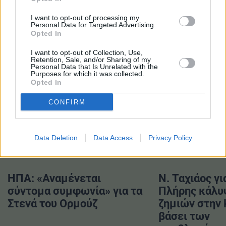
Ευρώπη που λειτουργεί γρηγορότερα — προς όφελος
των λαών μας», ανέφερε.
I want to opt-out of processing my
Personal Data for Targeted Advertising.
Opted In
TAGS
I want to opt-out of Collection, Use,
Retention, Sale, and/or Sharing of my
#Euronext
#Γερμανία
#Πιερρακάκης
Personal Data that Is Unrelated with the
Purposes for which it was collected.
Opted In
CONFIRM
ΔΙΑΒΑΣΤΕ ΕΠΙΣΗΣ
Data Deletion
Data Access
Privacy Policy
ΗΠΑ: «Αναμένεται
Ν. Ταχιάος γι
σύντομα συμφωνία» για τα
Πλήρης κάλυ
Στενά του Ορμούζ
ζημιών στην
βάσει των