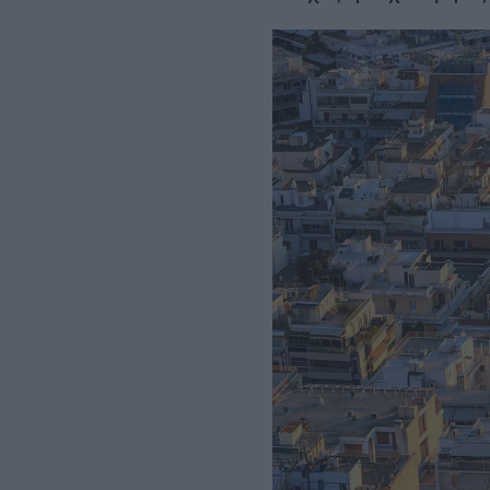
Σεπτεμβρίου
– Αμετάβλητο το
χρονοδιάγραμμα για το 2032
REAL ESTATE
ΠΕΡΙΒΑΛΛΟΝ
ΕΝΕΡΓΕΙΑ
ΜΕΤΑΦΟΡΕΣ - ΗΛΕΚΤΡΟΚΙΝΗ
ΨΗΦΙΑΚΟΣ ΚΟΣΜΟΣ
ΟΙΚΟΝΟΜΙΑ - ΕΠΙΧΕΙΡΗΣΕΙΣ
MY PROPERTY