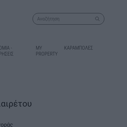
ΟΜΙΑ -
MY
ΚΑΡΑΜΠΟΛΕΣ
ΡΗΣΕΙΣ
PROPERTY
ΠΕΡΙΣΣΟΤΕΡΑ
ιαιρέτου
ικατάσταση
 στις Γραμμές
γοράς
δίδεται 5