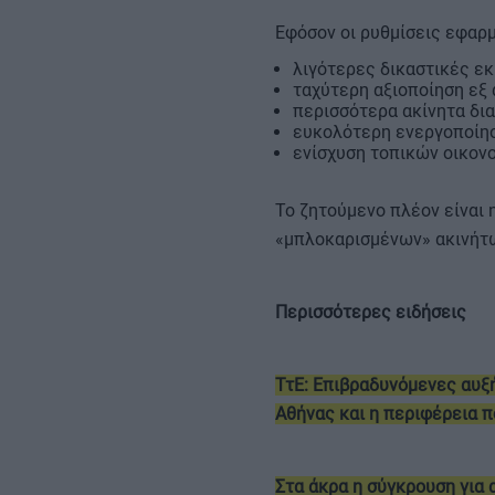
Εφόσον οι ρυθμίσεις εφαρ
λιγότερες δικαστικές εκ
ταχύτερη αξιοποίηση εξ 
περισσότερα ακίνητα δια
ευκολότερη ενεργοποίησ
ενίσχυση τοπικών οικον
Το ζητούμενο πλέον είναι
«μπλοκαρισμένων» ακινήτω
Περισσότερες ειδήσεις
ΤτΕ: Επιβραδυνόμενες αυξή
Αθήνας και η περιφέρεια π
Στα άκρα η σύγκρουση για