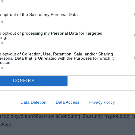
In
o opt-out of the Sale of my Personal Data.
οστό μειώνεται στο
51%
, ώστε να μπορεί να ξεκινήσει ευκολό
In
 αλλαγή αυτή εκτιμάται ότι μπορεί να απελευθερώσει ακίνητ
, ιδίως σε περιοχές όπου υπάρχουν πολλοί συνιδιοκτήτες.
to opt-out of processing my Personal Data for Targeted
ing.
In
 φυσικά πρόσωπα, αλλά και περιπτώσεις όπου στα ακίνητα εμ
o opt-out of Collection, Use, Retention, Sale, and/or Sharing
ersonal Data that Is Unrelated with the Purposes for which it
ί ή η Εκκλησία
, με στόχο την απλοποίηση και την επιτάχυνση
lected.
In
CONFIRM
την αγορά ακινήτων
Data Deletion
Data Access
Privacy Policy
ό Δίκαιο συνδέονται άμεσα με την αγορά real estate, καθώς ε
 πιο συχνά εμπόδια στην αξιοποίηση ιδιωτικής περιουσίας: τ
ρίων.