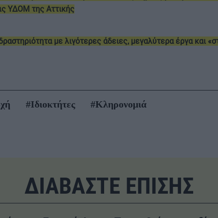
ις ΥΔΟΜ της Αττικής
δραστηριότητα με λιγότερες άδειες, μεγαλύτερα έργα και «σ
οχή
#Ιδιοκτήτες
#Κληρονομιά
ΔΙΑΒΑΣΤΕ ΕΠΙΣΗΣ