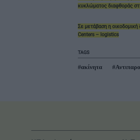
κυκλώματος διαφθοράς στ
Σε μετάβαση η οικοδομική 
Centers – logistics
TAGS
#ακίνητα
#Αντιπαρ