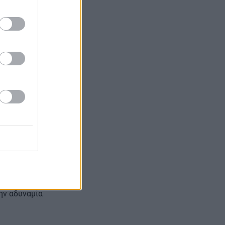
τερα η
α που σήμερα
πλέκονται
 των
πιχειρούν να
ην αδυναμία