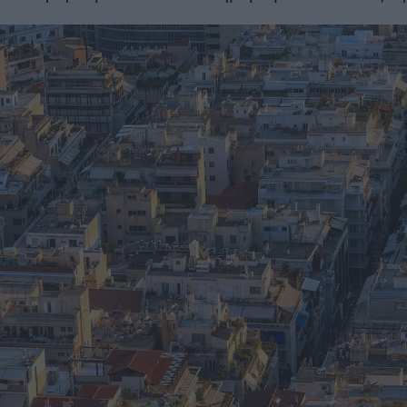
μήνες νωρίτε
στα 22 χλμ.
ΣΗ