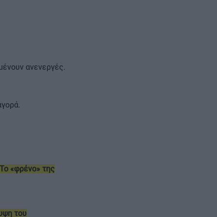
μένουν ανενεργές.
αγορά.
 Το «φρένο» της
υψη του