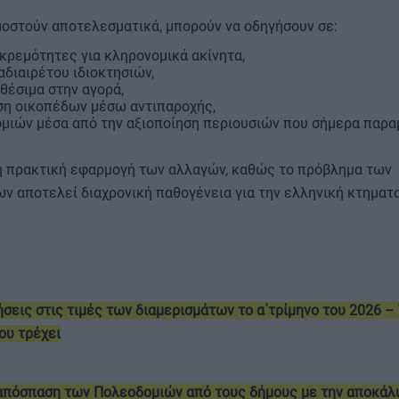
μοστούν αποτελεσματικά, μπορούν να οδηγήσουν σε:
κρεμότητες για κληρονομικά ακίνητα,
αδιαιρέτου ιδιοκτησιών,
θέσιμα στην αγορά,
η οικοπέδων μέσω αντιπαροχής,
ομιών μέσα από την αξιοποίηση περιουσιών που σήμερα παρα
 η πρακτική εφαρμογή των αλλαγών, καθώς το πρόβλημα των
ν αποτελεί διαχρονική παθογένεια για την ελληνική κτηματ
σεις στις τιμές των διαμερισμάτων το α΄τρίμηνο του 2026 –
ου τρέχει
 απόσπαση των Πολεοδομιών από τους δήμους με την αποκάλ