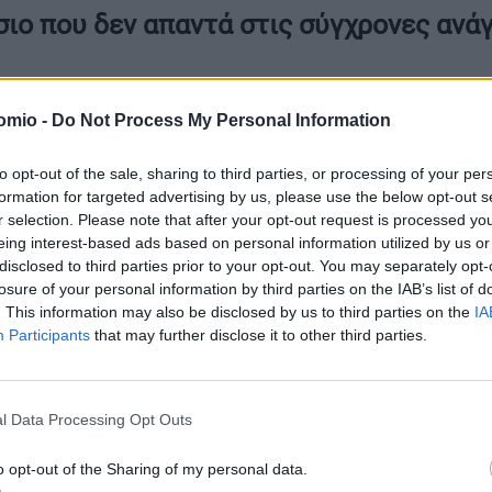
ιο που δεν απαντά στις σύγχρονες ανά
 στάθηκε και στην ανάγκη εκσυγχρονισμού του πλαισίου για 
σημαίνοντας ότι ο ισχύων νόμος έχει τις ρίζες του στο
1929
.
omio -
Do Not Process My Personal Information
to opt-out of the sale, sharing to third parties, or processing of your per
αυτό διαμορφώθηκε σε μια εποχή που οι πολυκατοικίες είχαν
formation for targeted advertising by us, please use the below opt-out s
γματικότητα της ιδιοκτησίας είναι εντελώς διαφορετική. Για
r selection. Please note that after your opt-out request is processed y
eing interest-based ads based on personal information utilized by us or
ώστε οι κανόνες να ανταποκρίνονται στις σύγχρονες ανάγκες
disclosed to third parties prior to your opt-out. You may separately opt-
οίησης περιουσιών.
losure of your personal information by third parties on the IAB’s list of
. This information may also be disclosed by us to third parties on the
IA
Participants
that may further disclose it to other third parties.
% αντί για 65%
l Data Processing Opt Outs
ται και για τα κοινά οικόπεδα που μπορούν να αξιοποιηθού
τείται συμφωνία του
65%
των συγκυρίων, με μια διαδικασία π
o opt-out of the Sharing of my personal data.
ναι δύσκολη και σπάνια καταλήγει να πετύχει τον σκοπό της.