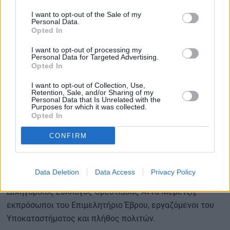
Στην εκδήλωση παρευρέθηκαν
, μεταξύ άλλων, ο
I want to opt-out of the Sale of my
Δήμαρχος Ορεστιάδας Διαμαντής Παπαδόπουλος, η
Personal Data.
Opted In
Αντιπεριφερειάρχης Οικονομικών, Πολιτισμού και
Εθελοντισμού ΠΑΜΘ Φανή Μπαχαρίδου, ο
I want to opt-out of processing my
Personal Data for Targeted Advertising.
Αντιπεριφερειάρχης Πολιτικής Προστασίας, Επιπτώσεων
Opted In
Κλιματικής Αλλαγής, Υποδομών και Έργων ΠΑΜΘ
Κωνσταντίνος Βενετίδης, ο Εντεταλμένος Σύμβουλος σε
I want to opt-out of Collection, Use,
Retention, Sale, and/or Sharing of my
θέματα Παιδείας ΠΑΜΘ Στυλιανός Κατσογριδάκης και ο
Personal Data that Is Unrelated with the
Purposes for which it was collected.
Περιφερειακός Σύμβουλος Βασίλειος Δελησταμάτης.
Opted In
CONFIRM
Το «παρών» έδωσαν επίσης εκπρόσωποι της τοπικής
αυτοδιοίκησης, του τεχνικού και νομικού κόσμου της
περιοχής, μεταξύ των οποίων ο Πρόεδρος του ΤΕΕ
Data Deletion
Data Access
Privacy Policy
Θράκης Πολυζώης Παρασκευόπουλος, η Πρόεδρος του
Δικηγορικός Σύλλογος Ορεστιάδας Άννα Μεμετζή,
εκπρόσωποι του Επιμελητήριο Έβρου, εργαζόμενοι του
Υποκαταστήματος και πλήθος πολιτών.