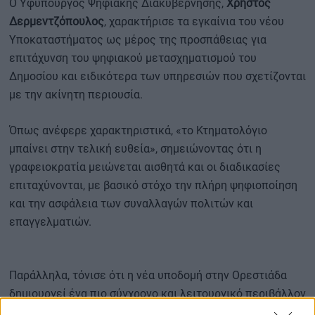
Ο Υφυπουργός Ψηφιακής Διακυβέρνησης,
Χρήστος
Δερμεντζόπουλος
, χαρακτήρισε τα εγκαίνια του νέου
Υποκαταστήματος ως μέρος της προσπάθειας για
επιτάχυνση του ψηφιακού μετασχηματισμού του
Δημοσίου και ειδικότερα των υπηρεσιών που σχετίζονται
με την ακίνητη περιουσία.
Όπως ανέφερε χαρακτηριστικά, «το Κτηματολόγιο
μπαίνει στην τελική ευθεία», σημειώνοντας ότι η
γραφειοκρατία μειώνεται αισθητά και οι διαδικασίες
επιταχύνονται, με βασικό στόχο την πλήρη ψηφιοποίηση
και την ασφάλεια των συναλλαγών πολιτών και
επαγγελματιών.
Παράλληλα, τόνισε ότι η νέα υποδομή στην Ορεστιάδα
δημιουργεί ένα πιο σύγχρονο και λειτουργικό περιβάλλον
εξυπηρέτησης για τους πολίτες του Έβρου και της