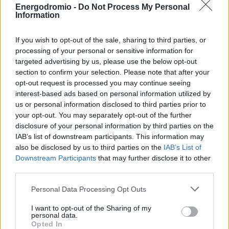
Energodromio -
Do Not Process My Personal
ευρύτερης περιοχής.
Information
Ψηφιακές υποδομές και αγορά ακινήτων
If you wish to opt-out of the sale, sharing to third parties, or
processing of your personal or sensitive information for
targeted advertising by us, please use the below opt-out
Η επιτάχυνση της
ψηφιοποίησης του Κτηματολογίου
section to confirm your selection. Please note that after your
θεωρείται κρίσιμη για τη λειτουργία της αγοράς
opt-out request is processed you may continue seeing
ακινήτων
, καθώς επηρεάζει άμεσα μεταβιβάσεις,
interest-based ads based on personal information utilized by
επενδύσεις, έκδοση πιστοποιητικών και ελέγχους
us or personal information disclosed to third parties prior to
ιδιοκτησίας.
your opt-out. You may separately opt-out of the further
disclosure of your personal information by third parties on the
IAB’s list of downstream participants. This information may
Στελέχη της αγοράς επισημαίνουν ότι η ταχύτερη
also be disclosed by us to third parties on the
IAB’s List of
πρόσβαση σε αξιόπιστα στοιχεία ιδιοκτησίας μπορεί να
Downstream Participants
that may further disclose it to other
μειώσει σημαντικά τις καθυστερήσεις σε
third parties.
αγοραπωλησίες και επενδυτικά projects, ειδικά σε μια
Personal Data Processing Opt Outs
περίοδο όπου η αγορά real estate βρίσκεται σε φάση
αυξημένης κινητικότητας.
I want to opt-out of the Sharing of my
personal data.
Opted In