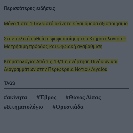
Περισσότερες ειδήσεις
Μόνο 1 στα 10 κλειστά ακίνητα είναι άμεσα αξιοποιήσιμο
Στην τελική ευθεία η ψηφιοποίηση του Κτηματολογίου –
Μετρήσιμη πρόοδος και ψηφιακή αναβάθμιση
Κτηματολόγιο: Από τις 19/1 η ανάρτηση Πινάκων και
Διαγραμμάτων στην Περιφέρεια Νοτίου Αιγαίου
TAGS
#ακίνητα
#Έβρος
#Θάνος Λίπας
#Κτηματολόγιο
#Ορεστιάδα