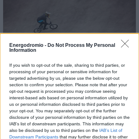
Energodromio -
Do Not Process My Personal
Information
If you wish to opt-out of the sale, sharing to third parties, or
processing of your personal or sensitive information for
Σύγχρονο πάρκο ποδηλασίας με
targeted advertising by us, please use the below opt-out
πίστα για skateboard στα Γιαννιτσά –
section to confirm your selection. Please note that after your
Στις 450.000 ο προϋπολογισμός
opt-out request is processed you may continue seeing
interest-based ads based on personal information utilized by
Θα περιλαμβάνει σύγχρονο πάρκο ποδηλασίας, ειδική
us or personal information disclosed to third parties prior to
πίστα τροχοσανίδας, χώρους άθλησης και ψυχαγωγίας για
your opt-out. You may separately opt-out of the further
νέους, με ασφαλείς και οργανωμένες υποδομές
disclosure of your personal information by third parties on the
IAB’s list of downstream participants. This information may
also be disclosed by us to third parties on the
IAB’s List of
Downstream Participants
that may further disclose it to other