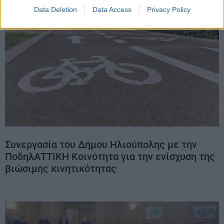
Data Deletion
Data Access
Privacy Policy
Συνεργασία του Δήμου Ηλιούπολης με την
ΠοδηλΑΤΤΙΚΗ Κοινότητα για την ενίσχυση της
βιώσιμης κινητικότητας