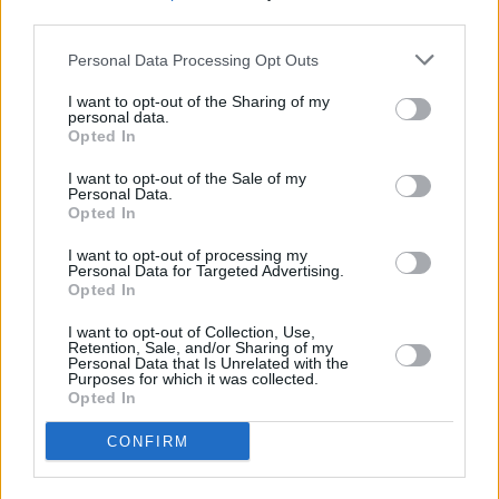
third parties.
Personal Data Processing Opt Outs
I want to opt-out of the Sharing of my
personal data.
Opted In
I want to opt-out of the Sale of my
Personal Data.
Opted In
I want to opt-out of processing my
Personal Data for Targeted Advertising.
Opted In
Για τους λάτρεις του «πεταλιού» – Αυτές είναι
I want to opt-out of Collection, Use,
Retention, Sale, and/or Sharing of my
οι 10 πιο φιλικές πόλεις της Ευρώπης για
Personal Data that Is Unrelated with the
Purposes for which it was collected.
ποδηλασία
Opted In
CONFIRM