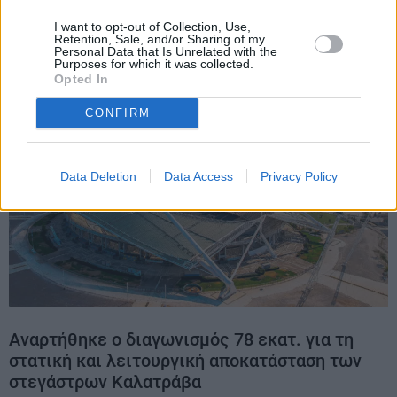
στο Ολυμπιακό Αθλητικό Κέντρο, συνολικού
I want to opt-out of Collection, Use,
προϋπολογισμού 92,5 εκατ. ευρώ
Retention, Sale, and/or Sharing of my
Personal Data that Is Unrelated with the
Purposes for which it was collected.
Opted In
CONFIRM
Data Deletion
Data Access
Privacy Policy
Αναρτήθηκε ο διαγωνισμός 78 εκατ. για τη
στατική και λειτουργική αποκατάσταση των
στεγάστρων Καλατράβα