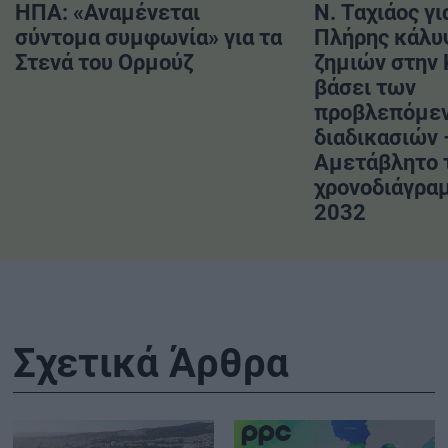
ΗΠΑ: «Αναμένεται
Ν. Ταχιάος γι
σύντομα συμφωνία» για τα
Πλήρης κάλυ
Στενά του Ορμούζ
ζημιών στην
βάσει των
προβλεπόμε
διαδικασιών 
Αμετάβλητο 
χρονοδιάγραμ
2032
Σχετικά Άρθρα