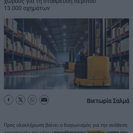
χώρους για τη στάθμευση περίπου
13.000 οχημάτων
ΟΙΚΟΝΟΜΙΑ - ΕΠΙΧΕΙΡΗΣΕΙΣ
MY PROPERTY
ΚΑΡΑΜΠΟΛΕΣ
ΟΡΟΙ ΧΡΗΣΗΣ
ΕΠΙΚΟΙΝΩΝΙΑ
ΤΑΥΤΟΤΗΤΑ
Βικτωρία Σαλμά
Προς ολοκλήρωση βαίνει ο διαγωνισμός για την ανάθεση
κατασκευής του νέου
υπερσύγχρονου
logistics
center της