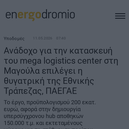
ΥΠΟΔΟΜΕΣ
Υποδομές
11.05.2026
07:40
Ανάδοχο για την κατασκευή
REAL ESTATE
του mega logistics center στη
Μαγούλα επιλέγει η
ΠΕΡΙΒΑΛΛΟΝ
θυγατρική της Εθνικής
ΕΝΕΡΓΕΙΑ
Τράπεζας, ΠΑΕΓΑΕ
Το έργο, προϋπολογισμού 200 εκατ.
ΜΕΤΑΦΟΡΕΣ - ΗΛΕΚΤΡΟΚΙΝΗΣΗ
ευρώ, αφορά στην δημιουργία
υπερσύγχρονου hub αποθηκών
ΨΗΦΙΑΚΟΣ ΚΟΣΜΟΣ
150.000 τ.μ. και εκτεταμένους