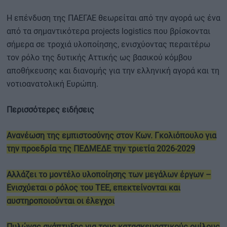
Η επένδυση της ΠΑΕΓΑΕ θεωρείται από την αγορά ως ένα
από τα σημαντικότερα projects logistics που βρίσκονται
σήμερα σε τροχιά υλοποίησης, ενισχύοντας περαιτέρω
τον ρόλο της δυτικής Αττικής ως βασικού κόμβου
αποθήκευσης και διανομής για την ελληνική αγορά και τη
νοτιοανατολική Ευρώπη.
Περισσότερες ειδήσεις
Ανανέωση της εμπιστοσύνης στον Κων. Γκολιόπουλο για
την προεδρία της ΠΕΔΜΕΔΕ την τριετία 2026-2029
Αλλάζει το μοντέλο υλοποίησης των μεγάλων έργων –
Ενισχύεται ο ρόλος του ΤΕΕ, επεκτείνονται και
αυστηροποιούνται οι έλεγχοι
Πυλώνας ανάπτυξης για τους κατασκευαστικούς ομίλους