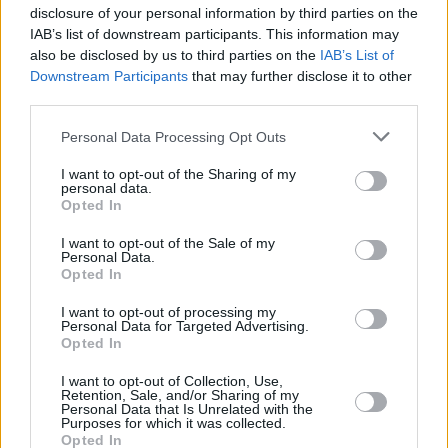
disclosure of your personal information by third parties on the
Τρεις ζώνες ανάπτυξης
IAB’s list of downstream participants. This information may
also be disclosed by us to third parties on the
IAB’s List of
Downstream Participants
that may further disclose it to other
Η Ζώνη 1, επιφάνειας περίπου 318.000 τ.μ.,
third parties.
χαρακτηρίζεται ως δασική έκταση και προορίζεται
αποκλειστικά για ήπιες δραστηριότητες και
Personal Data Processing Opt Outs
περιβαλλοντικές παρεμβάσεις, χωρίς δυνατότητα
I want to opt-out of the Sharing of my
δόμησης. Στόχος είναι η προστασία και ενίσχυση του
personal data.
Opted In
φυσικού περιβάλλοντος μέσω διατήρησης και επαύξησης
της βλάστησης.
I want to opt-out of the Sale of my
Personal Data.
Opted In
Η Ζώνη 2, έκτασης περίπου 716.500 τ.μ., αποτελεί τον
βασικό πυρήνα ανάπτυξης των εγκαταστάσεων logistics
I want to opt-out of processing my
Personal Data for Targeted Advertising.
της ΠΑΕΓΑΕ. Εκεί επιτρέπονται αποθήκες,
Opted In
εγκαταστάσεις εφοδιαστικής, σιδηροδρομικές υποδομές,
I want to opt-out of Collection, Use,
χώροι στάθμευσης, πρατήρια καυσίμων, συνεργεία
Retention, Sale, and/or Sharing of my
Personal Data that Is Unrelated with the
συντήρησης οχημάτων, καθώς και υποστηρικτικές
Purposes for which it was collected.
Opted In
χρήσεις για την εξυπηρέτηση των εργαζομένων.