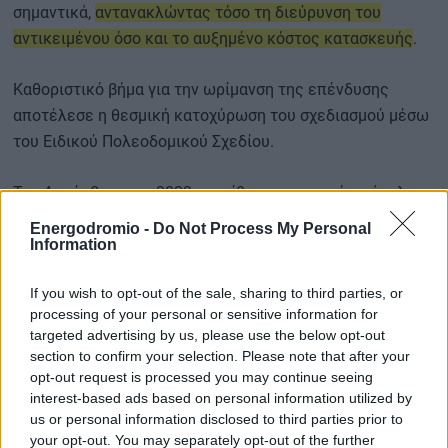
σημαντικά,
αντανακλώντας τόσο τη διεύρυνση του
αντικειμένου όσο και το αυξημένο κόστος κατασκευής
.
Καθοριστικό βήμα για την ωρίμανση της επένδυσης
αποτέλεσε η θεσμική κατοχύρωση του σχεδιασμού μέσω
του Ειδικού Πολεοδομικού Σχεδίου.
Τον Δεκέμβριο του 2022 εγκρίθηκε ο σχετικός φάκελος,
ενώ έναν χρόνο αργότερα, τον Δεκέμβριο του 2023,
Energodromio -
Do Not Process My Personal
δημοσιεύθηκε και το σχετικό Προεδρικό Διάταγμα που
Information
καθορίζει τις χρήσεις γης και το πλαίσιο ανάπτυξης της
If you wish to opt-out of the sale, sharing to third parties, or
έκτασης στη θέση «Πλακωτό» της Δημοτικής Ενότητας
processing of your personal or sensitive information for
Μαγούλας του Δήμου Ελευσίνας.
targeted advertising by us, please use the below opt-out
section to confirm your selection. Please note that after your
Το Ειδικό Πολεοδομικό Σχέδιο αφορά συνολική έκταση
opt-out request is processed you may continue seeing
interest-based ads based on personal information utilized by
περίπου 1,15 εκατ. τ.μ., η οποία χωρίζεται σε διακριτές
us or personal information disclosed to third parties prior to
ζώνες με διαφορετική χρήση γης η καθεμία.
your opt-out. You may separately opt-out of the further