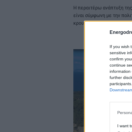
Η περαιτέρω ανάπτυξη της
είναι σύμφωνη με την πολι
κρουαζιέρας και την αντι
Energodr
If you wish 
sensitive in
confirm you
continue se
information 
further disc
participants
Downstream 
Persona
I want t