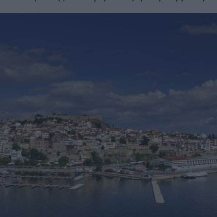
μήνες νωρίτε
στα 22 χλμ.
ΣΗ