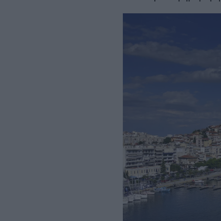
Σεπτεμβρίου
– Αμετάβλητο το
χρονοδιάγραμμα για το 2032
REAL ESTATE
ΠΕΡΙΒΑΛΛΟΝ
ΕΝΕΡΓΕΙΑ
ΜΕΤΑΦΟΡΕΣ - ΗΛΕΚΤΡΟΚΙΝΗ
ΨΗΦΙΑΚΟΣ ΚΟΣΜΟΣ
ΟΙΚΟΝΟΜΙΑ - ΕΠΙΧΕΙΡΗΣΕΙΣ
MY PROPERTY