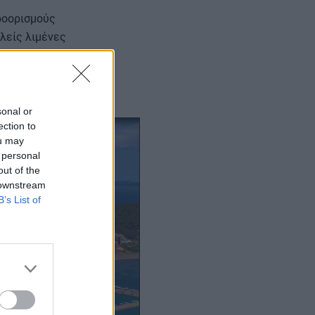
ροορισμούς
λείς λιμένες
sonal or
ection to
ou may
 personal
out of the
 downstream
B’s List of