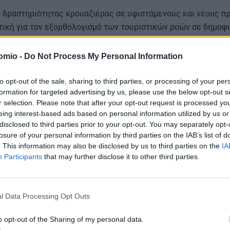
 δραστηριότητας κρουαζιέρας σε υφιστάμενους και νέους π
τική για τον εξορθολογισμό των τουριστικών ροών σε δημοφι
μετώπιση φαινομένων υπερσυγκέντρωσης.
omio -
Do Not Process My Personal Information
to opt-out of the sale, sharing to third parties, or processing of your per
formation for targeted advertising by us, please use the below opt-out s
r selection. Please note that after your opt-out request is processed y
eing interest-based ads based on personal information utilized by us or
disclosed to third parties prior to your opt-out. You may separately opt-
losure of your personal information by third parties on the IAB’s list of
. This information may also be disclosed by us to third parties on the
IA
Participants
that may further disclose it to other third parties.
l Data Processing Opt Outs
o opt-out of the Sharing of my personal data.