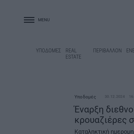
MENU
ΥΠΟΔΟΜΕΣ
ΥΠΟΔΟΜΕΣ
REAL
ΠΕΡΙΒΑΛΛΟΝ
ΕΝ
ESTATE
Υποδομές
30.12.2024
16
Έναρξη διεθνο
Στον «αέρα» ο δι
Ν. Ταχιάος για Γραμμή 4:
κρουαζιέρες σ
για το εμβληματι
Πλήρης κάλυψη των ζημιών
ΔΕΘ-Helexpo – Κα
στην Κυψέλη βάσει των
ημερομηνία η 21η
Καταληκτική ημερομη
προβλεπόμενων διαδικασιών