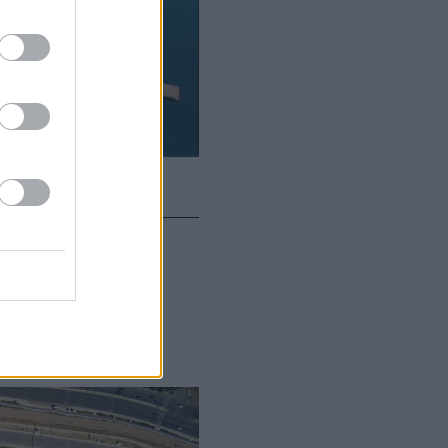
λύτερη
06