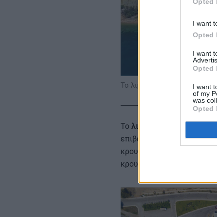
Opted 
I want t
Opted 
I want 
Advertis
Opted 
Το λιμάνι του Κατακόλου
I want t
of my P
was col
Opted 
Το
λιμάνι του Κατάκολου
κα
επιβατική κίνηση το 2023,
κρουαζιερόπλοια και 390.1
κρουαζιερόπλοια με μήκος