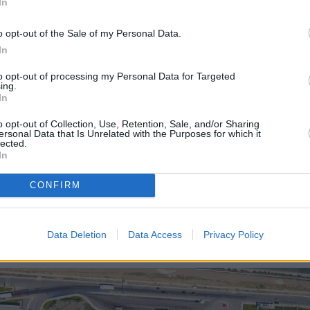
In
o opt-out of the Sale of my Personal Data.
In
to opt-out of processing my Personal Data for Targeted
ing.
In
o opt-out of Collection, Use, Retention, Sale, and/or Sharing
ersonal Data that Is Unrelated with the Purposes for which it
lected.
In
τατάχθηκε μεταξύ των 10 λιμένων κρουαζιέρας με τη μεγα
CONFIRM
 κυρίως λόγω της εγγύτητάς του με την Αρχαία Ολυμπία, με 2
53 επιβάτες. Έχει τη δυνατότητα να εξυπηρετεί έως τρία (3)
 άνω των 350 μέτρων.
Data Deletion
Data Access
Privacy Policy