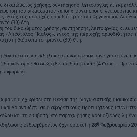
 δικαιώματος χρήσης, συντήρησης, λειτουργίας κι εκμετάλλ
χώρηση του δικαιώματος χρήσης, συντήρησης, λειτουργίας 
ς, εντός της περιοχής αρμοδιότητας του Οργανισμού Λιμένος
άντα (30) έτη.
 του δικαιώματος χρήσης, συντήρησης, λειτουργίας κι εκμε
ας «Απόστολος Παύλος», εντός της περιοχής αρμοδιότητας τ
λάχιστη διάρκεια τα τριάντα (30) έτη.
η δυνατότητα να εκδηλώσουν ενδιαφέρον μόνο για το ένα ή κα
Ο διαγωνισμός θα διεξαχθεί σε δύο φάσεις (Α Φάση – Προεπι
ροσφορών).
αίωμα να διαχωρίσει στη Β Φάση της διαγωνιστικής διαδικασία
 1 και να αναθέσει σε διαφορετικούς Προτιμητέους Επενδυτέ
ολου και τη σύμβαση υπο-παραχώρησης κρουαζιέρας λιμένα
η
κδήλωσης ενδιαφέροντος έχει οριστεί η
28
Φεβρουαρίου 20