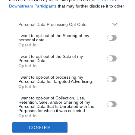
τεχνική εταιρία ΤΕΡΝΑ.. Αναφορικά με την πρόοδο της
Downstream Participants
that may further disclose it to other
κατασκευής, τείνουν προς την ολοκλήρωσή τους οι
third parties.
βαριές κατασκευαστικές εργασίες του αεροδρομίου που
θα εκτείνεται σε 6.030 στρέμματα,
με την πρόοδο
Personal Data Processing Opt Outs
υλοποίησης να διαμορφώνεται σε περίπου 50%
.
I want to opt-out of the Sharing of my
personal data.
Opted In
Παρά το γεγονός ότι οι κατασκευαστικές εργασίες
I want to opt-out of the Sale of my
Personal Data.
υλοποιούνται από την
ΤΕΡΝΑ
με ταχύτατο ρυθμό,
ο
Opted In
ακριβής χρόνος έναρξης λειτουργίας του αερολιμένα θα
I want to opt-out of processing my
εξαρτηθεί από τον χρόνο παράδοσης και τοποθέτησης
Personal Data for Targeted Advertising.
των αεροναυτιλιακών συστημάτων
από την Υπηρεσία
Opted In
Πολιτικής Αεροπορίας (ΥΠΑ), καθώς και από την
I want to opt-out of Collection, Use,
εκπαίδευση του προσωπικού από την ΥΠΑ
. Έτσι, ενώ
Retention, Sale, and/or Sharing of my
Personal Data that Is Unrelated with the
αρχικά υπήρχε η πρόβλεψη ότι η λειτουργία θα εκκινήσει
Purposes for which it was collected.
Opted In
αρχές του 2027, εκτιμάται ότι θα έχουμε μετάθεση στο
χρονοδιάγραμμα, χωρίς ευθύνη του επενδυτή.
CONFIRM