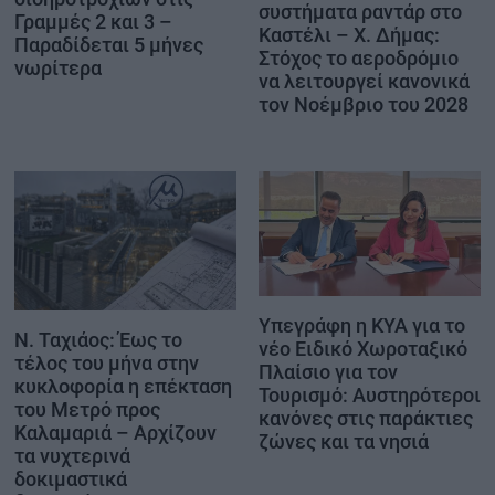
συστήματα ραντάρ στο
Γραμμές 2 και 3 –
Καστέλι – Χ. Δήμας:
Παραδίδεται 5 μήνες
Στόχος το αεροδρόμιο
νωρίτερα
να λειτουργεί κανονικά
τον Νοέμβριο του 2028
Υπεγράφη η ΚΥΑ για το
Ν. Ταχιάος: Έως το
νέο Ειδικό Χωροταξικό
τέλος του μήνα στην
Πλαίσιο για τον
κυκλοφορία η επέκταση
Τουρισμό: Αυστηρότεροι
του Μετρό προς
κανόνες στις παράκτιες
Καλαμαριά – Αρχίζουν
ζώνες και τα νησιά
τα νυχτερινά
δοκιμαστικά