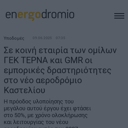
ΥΠΟΔΟΜΕΣ
Υποδομές
09.06.2025
07:35
Σε κοινή εταιρία των ομίλων
REAL ESTATE
ΓΕΚ ΤΕΡΝΑ και GMR οι
εμπορικές δραστηριότητες
ΠΕΡΙΒΑΛΛΟΝ
στο νέο αεροδρόμιο
ΕΝΕΡΓΕΙΑ
Καστελίου
Η πρόοδος υλοποίησης του
ΜΕΤΑΦΟΡΕΣ - ΗΛΕΚΤΡΟΚΙΝΗΣΗ
μεγάλου αυτού έργου έχει φτάσει
στο 50%, με χρόνο ολοκλήρωσης
ΨΗΦΙΑΚΟΣ ΚΟΣΜΟΣ
και λειτουργίας του νέου