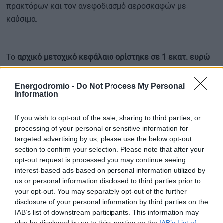
πρακτόρων και τον ανεφοδιασμό αεροσκαφών με
καύσιμα.
Το
αρχικό μετοχικό κεφάλαιο ορίστηκε σε 1 εκατ. ευρώ
και η διάρκεια ισχύος της εταιρείας έως τις 04/06/2055.
Το
Δ.Σ. είναι εξαμελές
, με πρόεδρο τον κ.
Ohri Amresh,
Energodromio -
Do Not Process My Personal
Information
αντιπρόεδρο τον Πέτρο Σουρέτη και μέλη τους Εμ.
Μουστάκα, Π. Περβανά, Αλ. Λουπαση και Diwan Prakash
If you wish to opt-out of the sale, sharing to third parties, or
Kuma
.
processing of your personal or sensitive information for
targeted advertising by us, please use the below opt-out
Ο νέος διεθνής αερολιμένας Ηρακλείου Κρήτης θα είναι
section to confirm your selection. Please note that after your
ένας από τους πιο σύγχρονους της Μεσογείου.
opt-out request is processed you may continue seeing
interest-based ads based on personal information utilized by
Αναπτύσσεται από την εταιρεία Διεθνής Αερολιμένας
us or personal information disclosed to third parties prior to
Ηρακλείου Κρήτης, με μετόχους το ελληνικό Δημόσιο
your opt-out. You may separately opt-out of the further
(45,9%), τον όμιλο ΓΕΚ ΤΕΡΝΑ (32,46%) και τον ινδικό
disclosure of your personal information by third parties on the
Όμιλο GMR (21,64%), ενώ κατασκευάζεται από την
IAB’s list of downstream participants. This information may
also be disclosed by us to third parties on the
IAB’s List of