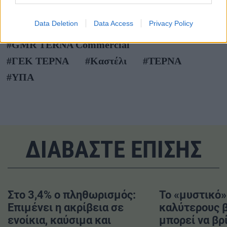
TAGS
Data Deletion
Data Access
Privacy Policy
#GMR TERNA Commercial
#ΓΕΚ ΤΕΡΝΑ
#Καστέλι
#ΤΕΡΝΑ
#ΥΠΑ
ΔΙΑΒΑΣΤΕ ΕΠΙΣΗΣ
Στο 3,4% ο πληθωρισμός:
Το «μυστικό»
Επιμένει η ακρίβεια σε
καλύτερους 
ενοίκια, καύσιμα και
μπορεί να βρ