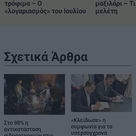
τρόφιμα – Ο
μαξιλάρι – Τι
«λογαριασμός» του Ιουλίου
μελέτη
Σχετικά Άρθρα
«Κλείδωσε» η
Στο 98% η
συμφωνία για τα
αντικατάσταση
υπερσύγχρονα
σιδηροτροχιών στις