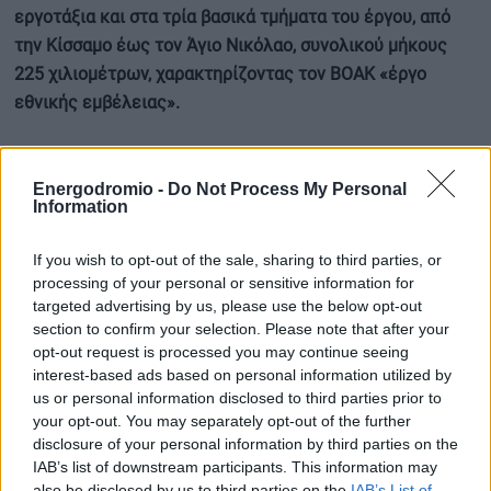
εργοτάξια και στα τρία βασικά τμήματα του έργου, από
την Κίσσαμο έως τον Άγιο Νικόλαο, συνολικού μήκους
225 χιλιομέτρων, χαρακτηρίζοντας τον ΒΟΑΚ «έργο
εθνικής εμβέλειας».
Παράλληλα, αποκάλυψε ότι, με οδηγία του
πρωθυπουργού, χρηματοδοτούνται ήδη οι μελέτες για
Energodromio -
Do Not Process My Personal
Information
την επέκταση του άξονα έως τη Σητεία, ενισχύοντας τον
σχεδιασμό για έναν ενιαίο κρητικό αυτοκινητόδρομο.
If you wish to opt-out of the sale, sharing to third parties, or
processing of your personal or sensitive information for
Καστέλι: Στο 70% η πρόοδος του νέου
targeted advertising by us, please use the below opt-out
αεροδρομίου
section to confirm your selection. Please note that after your
opt-out request is processed you may continue seeing
interest-based ads based on personal information utilized by
Ιδιαίτερη αναφορά έκανε ο υπουργός και στο νέο
us or personal information disclosed to third parties prior to
Διεθνές Αεροδρόμιο Ηρακλείου στο Καστέλι, το οποίο
your opt-out. You may separately opt-out of the further
χαρακτήρισε μία από τις πιο σύγχρονες αεροπορικές
disclosure of your personal information by third parties on the
υποδομές της Ευρώπης.
IAB’s list of downstream participants. This information may
also be disclosed by us to third parties on the
IAB’s List of