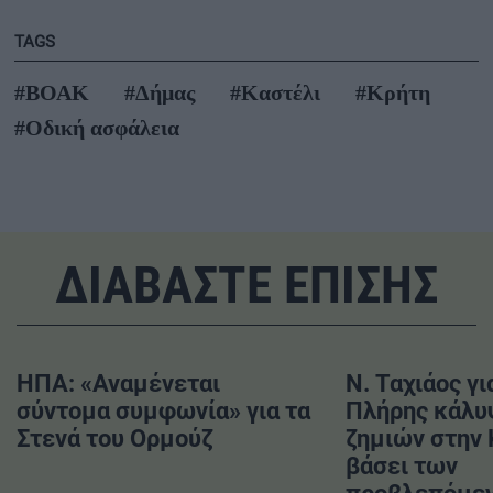
TAGS
#ΒΟΑΚ
#Δήμας
#Καστέλι
#Κρήτη
#Οδική ασφάλεια
ΔΙΑΒΑΣΤΕ ΕΠΙΣΗΣ
ΗΠΑ: «Αναμένεται
Ν. Ταχιάος γι
σύντομα συμφωνία» για τα
Πλήρης κάλυ
Στενά του Ορμούζ
ζημιών στην
βάσει των