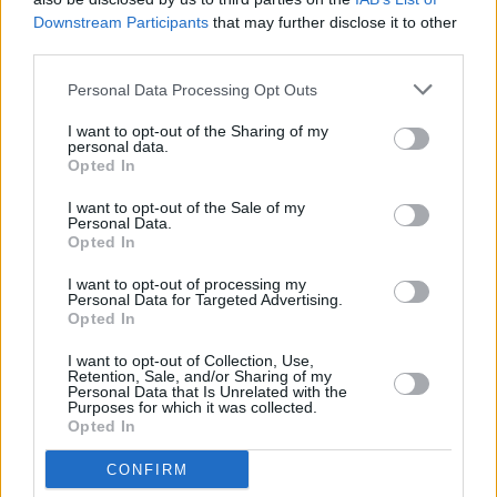
Downstream Participants
that may further disclose it to other
Σύμφωνα με τον ίδιο, η πρόοδος κατασκευής προσεγγίζει
third parties.
ήδη το 70%, ενώ εξελίσσονται οι διαδικασίες για τα
κρίσιμα συστήματα αεροναυτιλίας και λειτουργίας του
Personal Data Processing Opt Outs
αεροδρομίου, βάσει διεθνών προτύπων.
I want to opt-out of the Sharing of my
personal data.
Opted In
Το ίδιο ζήτημα είχε αναδείξει και το χθεσινό ρεπορτάζ
του energodromio.gr,
καταγράφοντας ότι το υπουργείο
I want to opt-out of the Sale of my
Personal Data.
Υποδομών και Μεταφορών ενέκρινε συμπληρωματικές
Opted In
εργασίες ύψους περίπου
3,7 εκατ. ευρώ
στο Καστέλι, οι
I want to opt-out of processing my
οποίες αφορούν τη
διαπλάτυνση των τροχοδρόμων
Personal Data for Targeted Advertising.
Opted In
σύνδεσης του πολιτικού με το στρατιωτικό αεροδρόμιο
,
την αναβάθμιση στρατιωτικών υποδομών και την
I want to opt-out of Collection, Use,
Retention, Sale, and/or Sharing of my
ενίσχυση της περιμετρικής ασφάλειας. Οι παρεμβάσεις
Personal Data that Is Unrelated with the
αυτές συνδέονται άμεσα με τον σύνθετο χαρακτήρα του
Purposes for which it was collected.
Opted In
έργου, καθώς το νέο πολιτικό αεροδρόμιο θα λειτουργεί
παράλληλα με το στρατιωτικό αεροδρόμιο Καστελίου.
CONFIRM