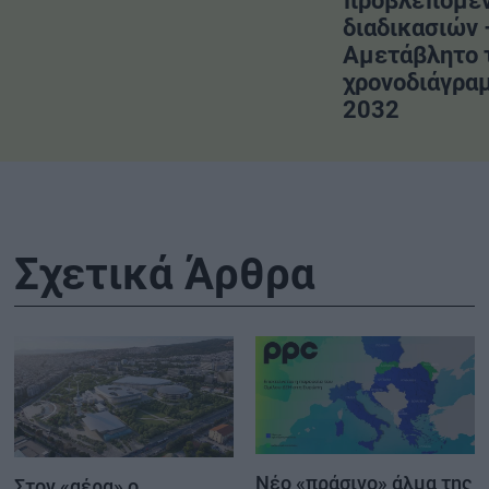
προβλεπόμε
διαδικασιών 
Αμετάβλητο 
χρονοδιάγραμ
2032
Σχετικά Άρθρα
Νέο «πράσινο» άλμα της
Στον «αέρα» ο