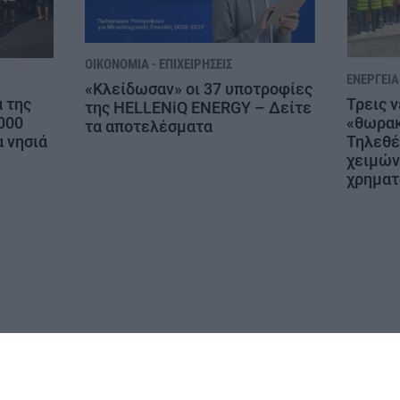
ΟΙΚΟΝΟΜΊΑ - ΕΠΙΧΕΙΡΉΣΕΙΣ
ΕΝΈΡΓΕΙΑ
«Κλείδωσαν» οι 37 υποτροφίες
Τρεις 
 της
της HELLENiQ ENERGY – Δείτε
«θωρακ
000
τα αποτελέσματα
Τηλεθέ
α νησιά
χειμών
χρηματ
ΔΗΛΩΣΗ ΣΥΜΜΟΡΦΩΣΗΣ