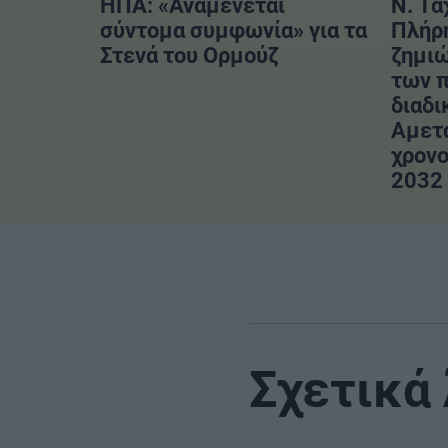
ΗΠΑ: «Αναμένεται
Ν. Τα
σύντομα συμφωνία» για τα
Πλήρ
Στενά του Ορμούζ
ζημιώ
των 
διαδι
Αμετ
χρονο
2032
Σχετικά