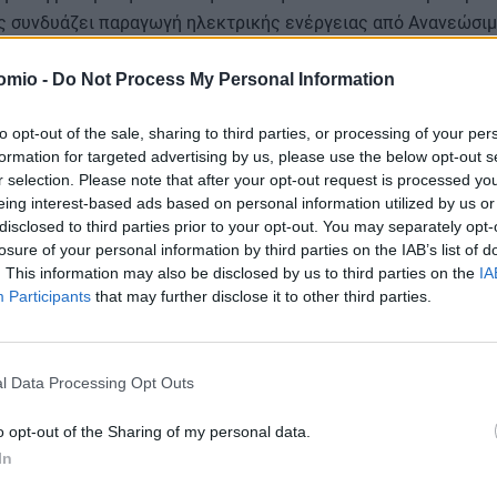
ς συνδυάζει παραγωγή ηλεκτρικής ενέργειας από Ανανεώσι
 ηλεκτρικής και θερμικής ενέργειας, καλύπτοντας το μεγαλ
του νησιού από καθαρές μορφές ενέργειας.
omio -
Do Not Process My Personal Information
to opt-out of the sale, sharing to third parties, or processing of your per
λαμβάνει
ανεμογεννήτρια, φωτοβολταϊκό σταθμό, συσσωρευτ
formation for targeted advertising by us, please use the below opt-out s
r selection. Please note that after your opt-out request is processed y
ενέργειας
, ενώ το έργο περιλαμβάνει και σύστημα τηλεθέρμ
eing interest-based ads based on personal information utilized by us or
γειας σε δεξαμενές νερού, δημιουργώντας ένα ολοκληρωμέ
disclosed to third parties prior to your opt-out. You may separately opt-
υψηλή αξιοποίηση των ΑΠΕ. Το έργο υλοποιήθηκε από το ΚΑΠΕ
losure of your personal information by third parties on the IAB’s list of
ου Ευστρατίου, μέσω χρηματοδότησης του ΕΣΠΑ.
. This information may also be disclosed by us to third parties on the
IA
Participants
that may further disclose it to other third parties.
l Data Processing Opt Outs
o opt-out of the Sharing of my personal data.
επέρασε σε έκταση τον φονικό καύσωνα του 2003
In