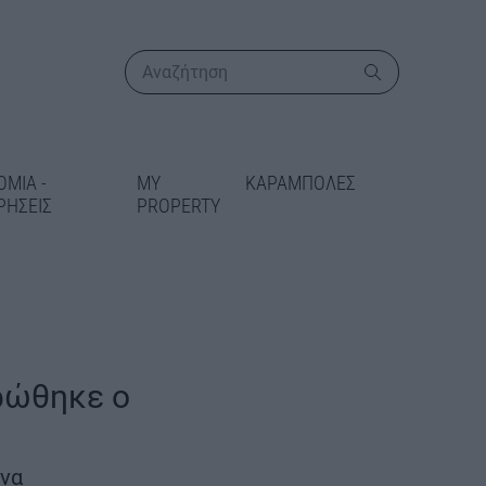
ΟΜΙΑ -
MY
ΚΑΡΑΜΠΟΛΕΣ
ΡΗΣΕΙΣ
PROPERTY
ΠΕΡΙΣΣΟΤΕΡΑ
ρώθηκε ο
ικατάσταση
 στις Γραμμές
ένα
δίδεται 5