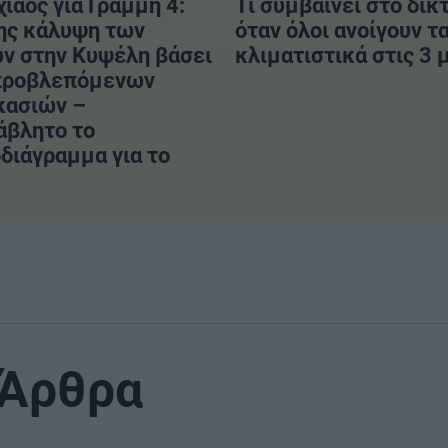
χιάος για Γραμμή 4:
Τι συμβαίνει στο δίκ
ης κάλυψη των
όταν όλοι ανοίγουν τ
ν στην Κυψέλη βάσει
κλιματιστικά στις 3 μ
προβλεπόμενων
κασιών –
άβλητο το
διάγραμμα για το
 Άρθρα