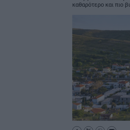
Σεπτεμβρίου
καθαρότερο και πιο β
– Αμετάβλητο το
χρονοδιάγραμμα για το 2032
REAL ESTATE
ΠΕΡΙΒΑΛΛΟΝ
ΕΝΕΡΓΕΙΑ
ΜΕΤΑΦΟΡΕΣ - ΗΛΕΚΤΡΟΚΙΝΗ
ΨΗΦΙΑΚΟΣ ΚΟΣΜΟΣ
ΟΙΚΟΝΟΜΙΑ - ΕΠΙΧΕΙΡΗΣΕΙΣ
MY PROPERTY