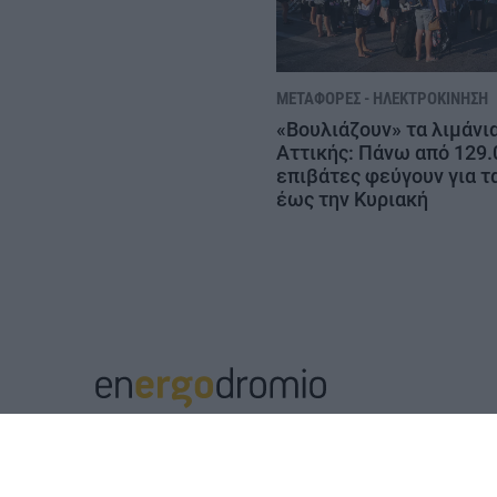
ΜΕΤΑΦΟΡΈΣ - ΗΛΕΚΤΡΟΚΊΝΗΣΗ
«Βουλιάζουν» τα λιμάνια
Αττικής: Πάνω από 129.
επιβάτες φεύγουν για τ
έως την Κυριακή
Μ.Η.Τ. 252112