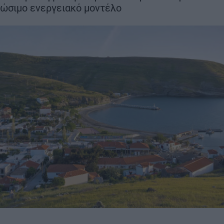
μήνες νωρίτε
ιώσιμο ενεργειακό μοντέλο
στα 22 χλμ.
ΣΗ