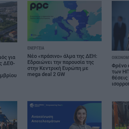
ΕΝΈΡΓΕΙΑ
Νέο «πράσινο» άλμα της ΔΕΗ:
μός για
ΟΙΚΟΝΟΜΊ
Εδραιώνει την παρουσία της
ς ΔΕΘ-
Φρένο 
στην Κεντρική Ευρώπη με
των ΗΠ
mega deal 2 GW
εμβρίου
θέσεις 
ισορρο