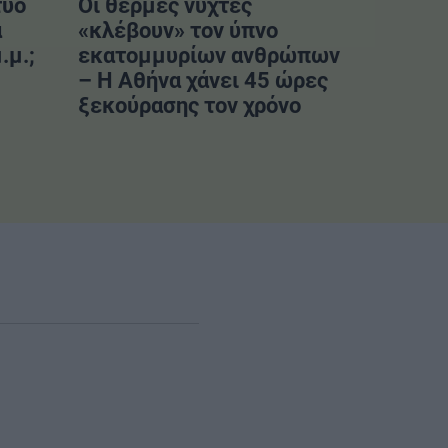
τυο
Οι θερμές νύχτες
α
«κλέβουν» τον ύπνο
.μ.;
εκατομμυρίων ανθρώπων
– Η Αθήνα χάνει 45 ώρες
ξεκούρασης τον χρόνο