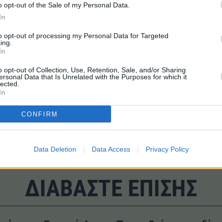
o opt-out of the Sale of my Personal Data.
In
 δολάρια με στόχο την προστασία 8,8 εκατ. ανθρώπων
to opt-out of processing my Personal Data for Targeted
ing.
In
ηνικές παραλίες; Νέα ευρωπαϊκή έκθεση δίνει την απάντηση
o opt-out of Collection, Use, Retention, Sale, and/or Sharing
ersonal Data that Is Unrelated with the Purposes for which it
lected.
In
#Ενεργειακή μετάβαση
CONFIRM
Data Deletion
Data Access
Privacy Policy
ΔΙΑΒΑΣΤΕ ΕΠΙΣΗΣ