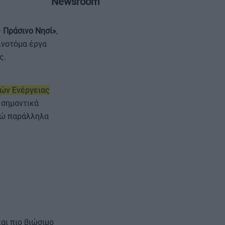
Newsroom
 Πράσινο Νησί»
,
ινοτόμα έργα
ς.
ΕΠΙΚΟΙΝΩΝΙΑ
ΤΑΥΤΟΤΗΤΑ
ών Ενέργειας
 σημαντικά
ενώ παράλληλα
αι πιο βιώσιμο