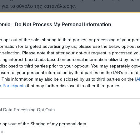
 για το σύνολο της κατανάλωσης.
omio -
Do Not Process My Personal Information
σχυσης για τον Ιανουάριο ανέρχεται σε 20,9 εκατ. ευρώ.
to opt-out of the sale, sharing to third parties, or processing of your per
formation for targeted advertising by us, please use the below opt-out s
r selection. Please note that after your opt-out request is processed y
ταθμική τιμή του «πράσινου» τιμολογίου για τους τρεις μεγα
eing interest-based ads based on personal information utilized by us or
άς στη Χαμηλή Τάση (άνω του 80% της οικιακής κατανάλωσης)
disclosed to third parties prior to your opt-out. You may separately opt-
επιδότησης Ιανουαρίου, ανέρχεται σε 140,3 €/MWh ή 14,03 λ
losure of your personal information by third parties on the IAB’s list of
. This information may also be disclosed by us to third parties on the
IA
πό το επίπεδο του προηγούμενου μήνα.
Participants
that may further disclose it to other third parties.
 αέριο: Καλυμμένη η Ελλάδα από πλευράς επάρκειας
l Data Processing Opt Outs
o opt-out of the Sharing of my personal data.
το πρωί (7/1) ο κ. Σκυλακάκης
μιλώντας στον realfm 97,8
In
ορικά με το ζήτημα των
τιμών
, αλλά και με αυτό της
επάρκει