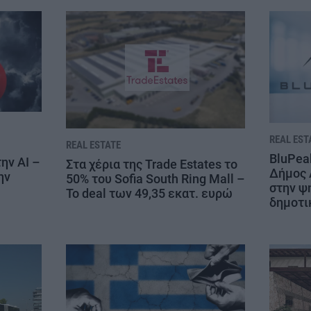
REAL EST
REAL ESTATE
BluPeak
ην AI –
Στα χέρια της Trade Estates το
Δήμος 
ην
50% του Sofia South Ring Mall –
στην ψ
Το deal των 49,35 εκατ. ευρώ
δημοτι