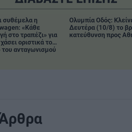
ι συθέμελα η
Ολυμπία Οδός: Κλείνε
swagen: «Κάθε
Δευτέρα (10/8) το βρ
γή στο τραπέζι» για
κατεύθυνση προς Αθ
 χάσει οριστικά το…
 του ανταγωνισμού
 Άρθρα