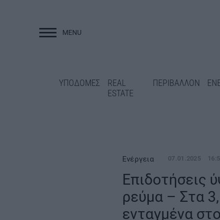
MENU
ΥΠΟΔΟΜΕΣ
ΥΠΟΔΟΜΕΣ
REAL
ΠΕΡΙΒΑΛΛΟΝ
ΕΝ
ESTATE
Ενέργεια
07.01.2025
16:
Επιδοτήσεις ύ
«Πράσινο φως» σε 1,86 εκατ.
ρεύμα – Στα 3
Στο 98% η αντικα
ευρώ για τη μελέτη
σιδηροτροχιών στ
ενταγμένα στ
θωράκισης του Οδοντωτού –
2 και 3 – Παραδίδ
Digital Twins και αισθητήρες