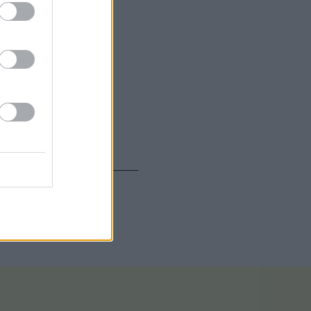
γονότα.
Η Ελλάδα
εια για τη
ας. Οι
ση, η Ευρώπη