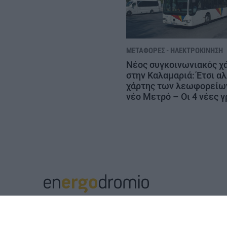
ΜΕΤΑΦΟΡΈΣ - ΗΛΕΚΤΡΟΚΊΝΗΣΗ
Νέος συγκοινωνιακός χ
στην Καλαμαριά: Έτσι αλ
χάρτης των λεωφορείων
νέο Μετρό – Οι 4 νέες 
Μ.Η.Τ. 252112