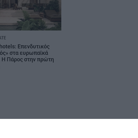
ATE
hotels: Επενδυτικός
ός» στα ευρωπαϊκά
– Η Πάρος στην πρώτη
ή
ΟΡΟΙ ΧΡΗΣΗΣ
ΕΠΙΚΟΙΝΩΝΙΑ
ΤΑΥΤΟΤΗΤΑ