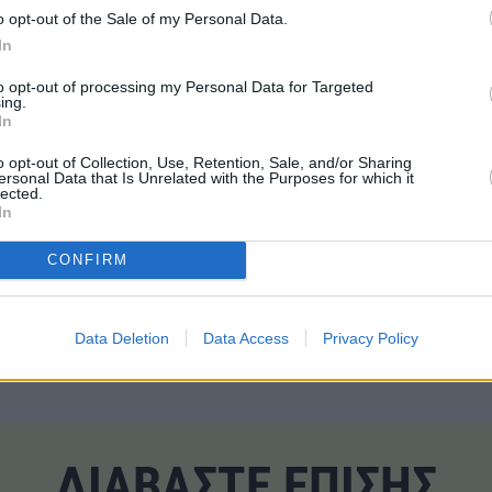
προβλέπω επιδείνωση τιμών
, εκτός εάν υπάρξουν έκτακτα γε
o opt-out of the Sale of my Personal Data.
υσιολογική πορεία των τιμών
και μάλλον προς το καλύτερο
. 
In
ράς
επάρκειας
, ενώ και στην Ευρώπη δεν υπάρχει θέμα επάρκ
to opt-out of processing my Personal Data for Targeted
 να προμηθευόμαστε
LNG
πολύ περισσότερο από τις ανάγκες μ
ing.
In
ελές διακυμάνσεις
των προηγούμενων ετών. Σε κάθε περίπτω
η».
o opt-out of Collection, Use, Retention, Sale, and/or Sharing
ersonal Data that Is Unrelated with the Purposes for which it
lected.
In
CONFIRM
Τ
#Σκυλακάκης
#Τιμές
#ΥΠΕΝ
Data Deletion
Data Access
Privacy Policy
ΔΙΑΒΑΣΤΕ ΕΠΙΣΗΣ