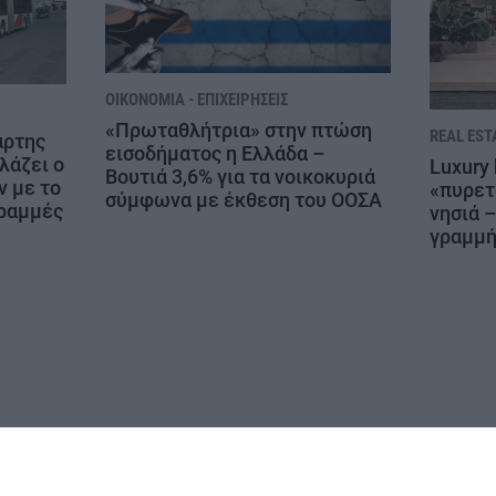
ΟΙΚΟΝΟΜΊΑ - ΕΠΙΧΕΙΡΉΣΕΙΣ
«Πρωταθλήτρια» στην πτώση
REAL EST
άρτης
εισοδήματος η Ελλάδα –
λάζει ο
Luxury 
Βουτιά 3,6% για τα νοικοκυριά
 με το
«πυρετ
σύμφωνα με έκθεση του ΟΟΣΑ
γραμμές
νησιά 
γραμμ
ΔΗΛΩΣΗ ΣΥΜΜΟΡΦΩΣΗΣ