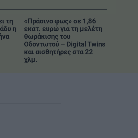
ι τη
«Πράσινο φως» σε 1,86
άδυ η
εκατ. ευρώ για τη μελέτη
ήνα
θωράκισης του
Οδοντωτού – Digital Twins
και αισθητήρες στα 22
χλμ.