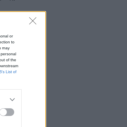
sonal or
ection to
ou may
λύτερους
 personal
,
out of the
επτά/kWh και
 downstream
B’s List of
ας
, τονίζοντας