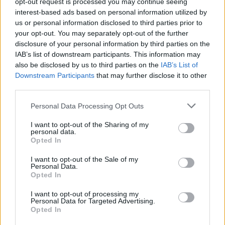
opt-out request is processed you may continue seeing
Περισσότερες ειδήσεις
interest-based ads based on personal information utilized by
us or personal information disclosed to third parties prior to
your opt-out. You may separately opt-out of the further
Δεύτερος σερί μήνας πτώσης για την Toyota – «Πληγή» η
disclosure of your personal information by third parties on the
Μέση Ανατολή
IAB’s list of downstream participants. This information may
also be disclosed by us to third parties on the
IAB’s List of
Downstream Participants
that may further disclose it to other
third parties.
Kia: Μειώνει τιμές στην Ευρώπη νιώθοντας την «πίεση»
της Κίνας
Personal Data Processing Opt Outs
I want to opt-out of the Sharing of my
Tesla: 1.000 νέες θέσεις εργασίας στη Γερμανία για να
personal data.
ανταποκριθεί στην υψηλή ζήτηση του Model Y
Opted In
I want to opt-out of the Sale of my
TAGS
Personal Data.
Opted In
#Hongqi
#Leapmotor
#Reuters
I want to opt-out of processing my
Personal Data for Targeted Advertising.
#Stellantis
#Αυτοκινητοβιομηχανίες
Opted In
#Ηλεκτρικά οχήματα