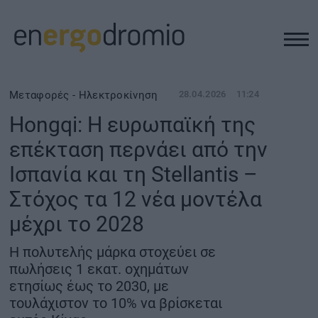
ΥΠΟΔΟΜΕΣ
Μεταφορές - Ηλεκτροκίνηση
28.04.2026
11:24
Hongqi: Η ευρωπαϊκή της
REAL ESTATE
επέκταση περνάει από την
Ισπανία και τη Stellantis –
ΠΕΡΙΒΑΛΛΟΝ
Στόχος τα 12 νέα μοντέλα
ΕΝΕΡΓΕΙΑ
μέχρι το 2028
Η πολυτελής μάρκα στοχεύει σε
ΜΕΤΑΦΟΡΕΣ - ΗΛΕΚΤΡΟΚΙΝΗΣΗ
πωλήσεις 1 εκατ. οχημάτων
ετησίως έως το 2030, με
ΨΗΦΙΑΚΟΣ ΚΟΣΜΟΣ
τουλάχιστον το 10% να βρίσκεται