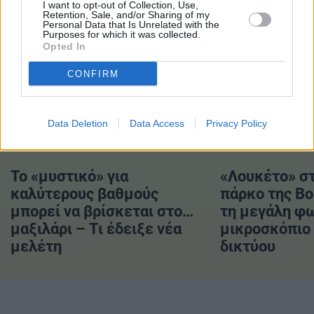
I want to opt-out of Collection, Use,
#Υβριδικά Αυτοκίνητα
Retention, Sale, and/or Sharing of my
Personal Data that Is Unrelated with the
Purposes for which it was collected.
Opted In
CONFIRM
ΔΙΑΒΑΣΤΕ ΕΠΙΣΗΣ
Data Deletion
Data Access
Privacy Policy
Το «μυστικό» για
«Λουκέτο» στ
καλύτερους βαθμούς
πάρκο της Βο
μπορεί να βρίσκεται στο…
τη μεγάλη φω
μαξιλάρι – Τι έδειξε νέα
μικροσκόπιο 
μελέτη
δικτύου