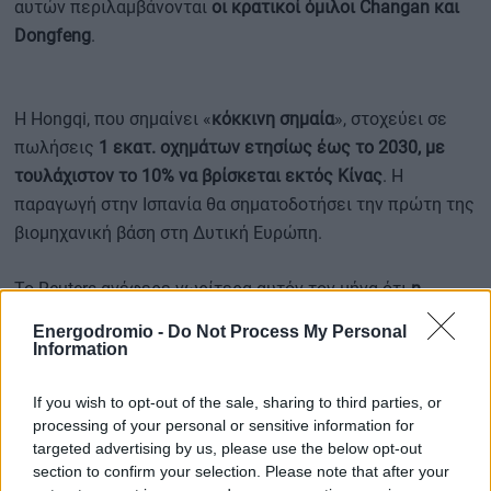
αυτών περιλαμβάνονται
οι κρατικοί όμιλοι Changan και
Dongfeng
.
Η Hongqi, που σημαίνει «
κόκκινη σημαία
», στοχεύει σε
πωλήσεις
1 εκατ. οχημάτων ετησίως έως το 2030, με
τουλάχιστον το 10% να βρίσκεται εκτός Κίνας
. Η
παραγωγή στην Ισπανία θα σηματοδοτήσει την πρώτη της
βιομηχανική βάση στη Δυτική Ευρώπη.
Το Reuters ανέφερε νωρίτερα αυτόν τον μήνα ότι
η
Stellantis βρίσκεται σε προχωρημένες συνομιλίες με την
Energodromio -
Do Not Process My Personal
Leapmotor
για την από κοινού ανάπτυξη ενός ηλεκτρικού
Information
SUV με την επωνυμία Opel
, χρησιμοποιώντας την
τεχνολογία της κινεζικής εταιρείας, το οποίο θα
If you wish to opt-out of the sale, sharing to third parties, or
processing of your personal or sensitive information for
παράγεται επίσης στη Σαραγόσα.
targeted advertising by us, please use the below opt-out
section to confirm your selection. Please note that after your