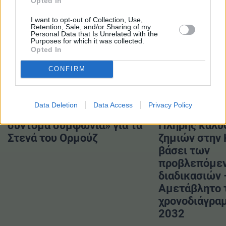
Opted In
I want to opt-out of Collection, Use,
Retention, Sale, and/or Sharing of my
Personal Data that Is Unrelated with the
Purposes for which it was collected.
Opted In
ΔΙΑΒΑΣΤΕ ΕΠΙΣΗΣ
CONFIRM
Data Deletion
Data Access
Privacy Policy
ΗΠΑ: «Αναμένεται
Ν. Ταχιάος γι
σύντομα συμφωνία» για τα
Πλήρης κάλυ
Στενά του Ορμούζ
ζημιών στην
βάσει των
προβλεπόμε
διαδικασιών 
Αμετάβλητο 
χρονοδιάγραμ
2032