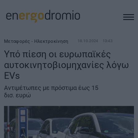
ΥΠΟΔΟΜΕΣ
Μεταφορές - Ηλεκτροκίνηση
18.10.2024
13:43
Υπό πίεση οι ευρωπαϊκές
REAL ESTATE
αυτοκινητοβιομηχανίες λόγω
EVs
ΠΕΡΙΒΑΛΛΟΝ
Αντιμέτωπες με πρόστιμα έως 15
ΕΝΕΡΓΕΙΑ
δισ. ευρώ
ΜΕΤΑΦΟΡΕΣ - ΗΛΕΚΤΡΟΚΙΝΗΣΗ
ΨΗΦΙΑΚΟΣ ΚΟΣΜΟΣ