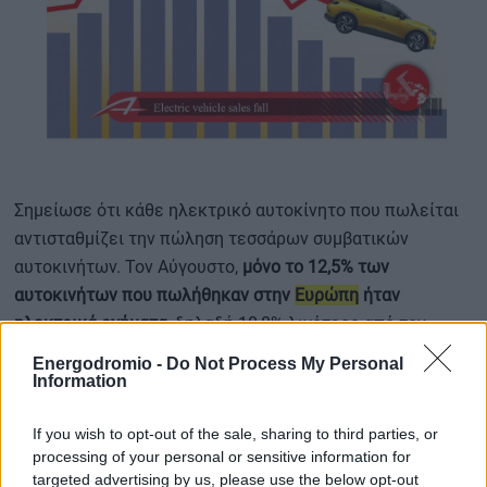
Σημείωσε ότι κάθε ηλεκτρικό αυτοκίνητο που πωλείται
αντισταθμίζει την πώληση τεσσάρων συμβατικών
αυτοκινήτων. Τον Αύγουστο,
μόνο το 12,5% των
αυτοκινήτων που πωλήθηκαν στην
Ευρώπη
ήταν
ηλεκτρικά οχήματα
, δηλαδή 10,8% λιγότερο από τον
Αύγουστο του 2023.
Energodromio -
Do Not Process My Personal
Information
Σύμφωνα με τον L. de Meo, ο λόγος για τη μείωση της
If you wish to opt-out of the sale, sharing to third parties, or
ζήτησης είναι οι υψηλές τιμές των ηλεκτρικών
processing of your personal or sensitive information for
οχημάτων εν μέσω αβεβαιότητα διατήρησης των
targeted advertising by us, please use the below opt-out