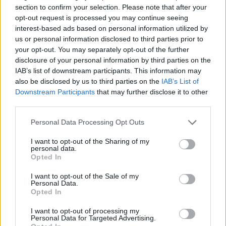
κρατικών επιδοτήσεων για την αγορά τους, ιδιαίτερα
section to confirm your selection. Please note that after your
μετά την κατάργηση τέτοιων επιδοτήσεων στη Γερμανία.
opt-out request is processed you may continue seeing
Επέστησε επίσης την προσοχή στην αργή ανάπτυξη της
interest-based ads based on personal information utilized by
us or personal information disclosed to third parties prior to
υποδομής φόρτισης.
your opt-out. You may separately opt-out of the further
disclosure of your personal information by third parties on the
IAB’s list of downstream participants. This information may
Ο επικεφαλής της Renault
κάλεσε τις ευρωπαϊκές αρχές
also be disclosed by us to third parties on the
IAB’s List of
Downstream Participants
that may further disclose it to other
και τους θεσμούς να επιδείξουν ευελιξία
και να μην
third parties.
τιμωρούν τους κατασκευαστές με πρόστιμα,
σημειώνοντας ότι χωρίς αύξηση στις πωλήσεις
Personal Data Processing Opt Outs
ηλεκτρικών οχημάτων, διάφορα σχετικά έργα, όπως τα
I want to opt-out of the Sharing of my
εργοστάσια μπαταριών έλξης, θα κινδυνεύσουν επίσης.
personal data.
Opted In
I want to opt-out of the Sale of my
TAGS
Personal Data.
Opted In
#Luca de Meo
#Αυτοκινητοβιομηχανία
I want to opt-out of processing my
Personal Data for Targeted Advertising.
#Ευρώπη
#Ηλεκτρικά αυτοκίνητα