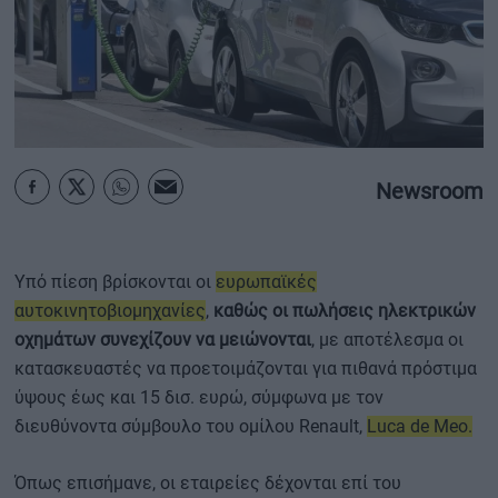
ΟΙΚΟΝΟΜΙΑ - ΕΠΙΧΕΙΡΗΣΕΙΣ
MY PROPERTY
ΚΑΡΑΜΠΟΛΕΣ
Newsroom
ΟΡΟΙ ΧΡΗΣΗΣ
Υπό πίεση βρίσκονται οι
ευρωπαϊκές
ΕΠΙΚΟΙΝΩΝΙΑ
αυτοκινητοβιομηχανίες
,
καθώς οι πωλήσεις ηλεκτρικών
ΤΑΥΤΟΤΗΤΑ
οχημάτων συνεχίζουν να μειώνονται
, με αποτέλεσμα οι
κατασκευαστές να προετοιμάζονται για πιθανά πρόστιμα
ύψους έως και 15 δισ. ευρώ, σύμφωνα με τον
διευθύνοντα σύμβουλο του ομίλου Renault,
Luca de Meo.
Όπως επισήμανε, οι εταιρείες δέχονται επί του