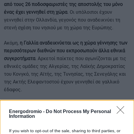
από τους 26 ποδοσφαιριστές της αποστολής του μόνο
ένας έχει γεννηθεί στη χώρα
. Οι υπόλοιποι έχουν
γεννηθεί στην Ολλανδία, γεγονός που αναδεικνύει τη
στενή σχέση του νησιού με τη χώρα της Ευρώπης.
Ακόμη,
η Γαλλία αναδεικνύεται ως η χώρα γέννησης των
περισσότερων διεθνών που εκπροσωπούν άλλα εθνικά
συγκροτήματα
. Αρκετοί παίκτες που αγωνίζονται με τις
εθνικές ομάδες της Αλγερίας, της Λαϊκής Δημοκρατίας
του Κονγκό, της Αϊτής, της Τυνησίας, της Σενεγάλης και
της Ακτής Ελεφαντοστού έχουν γεννηθεί σε γαλλικό
έδαφος.
Energodromio -
Do Not Process My Personal
Από τις 48 ομάδες που συμμετέχουν στο Μουντιάλ, οι 40
Information
διαθέτουν τουλάχιστον έναν ποδοσφαιριστή γεννημένο
εκτός των συνόρων τους
. Αντίθετα,
μόλις οκτώ εθνικές
If you wish to opt-out of the sale, sharing to third parties, or