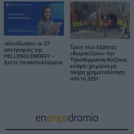
«Κλείδωσαν» οι 37
Τρεις νέοι λέβητες
υποτροφίες της
«θωρακίζουν» την
HELLENiQ ENERGY –
Τηλεθέρμανση Κοζάνης
Δείτε τα αποτελέσματα
ενόψει χειμώνα με
πλήρη χρηματοδότηση
από τη ΔΕΗ