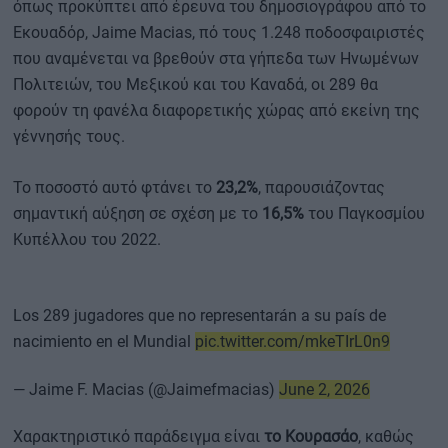
όπως προκύπτει από έρευνα του δημοσιογράφου από το
Εκουαδόρ, Jaime Macias, πό τους 1.248 ποδοσφαιριστές
που αναμένεται να βρεθούν στα γήπεδα των Ηνωμένων
Πολιτειών, του Μεξικού και του Καναδά, οι 289 θα
φορούν τη φανέλα διαφορετικής χώρας από εκείνη της
γέννησής τους.
Το ποσοστό αυτό φτάνει το
23,2%
, παρουσιάζοντας
σημαντική αύξηση σε σχέση με το
16,5%
του Παγκοσμίου
Κυπέλλου του 2022.
Los 289 jugadores que no representarán a su país de
nacimiento en el Mundial
pic.twitter.com/mkeTIrL0n9
— Jaime F. Macias (@Jaimefmacias)
June 2, 2026
Χαρακτηριστικό παράδειγμα είναι
το Κουρασάο
, καθώς