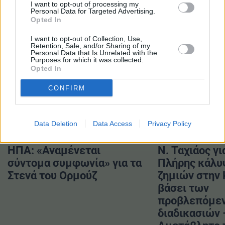
I want to opt-out of processing my
Personal Data for Targeted Advertising.
#Mundial
#Αθλητισμός
Opted In
#Παγκοσμιοποίηση
#Ποδόσφαιρο
I want to opt-out of Collection, Use,
Retention, Sale, and/or Sharing of my
Personal Data that Is Unrelated with the
Purposes for which it was collected.
Opted In
CONFIRM
ΔΙΑΒΑΣΤΕ ΕΠΙΣΗΣ
Data Deletion
Data Access
Privacy Policy
ΗΠΑ: «Αναμένεται
Ν. Ταχιάος γι
σύντομα συμφωνία» για τα
Πλήρης κάλυ
Στενά του Ορμούζ
ζημιών στην
βάσει των
προβλεπόμε
διαδικασιών 