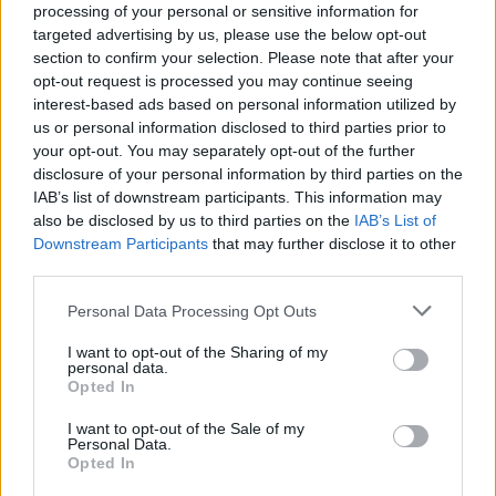
ομάδες αποτελούνται αποκλειστικά από παίκτες που
processing of your personal or sensitive information for
έχουν γεννηθεί στη χώρα που εκπροσωπούν
: Κολομβία,
targeted advertising by us, please use the below opt-out
section to confirm your selection. Please note that after your
Παναμάς, Σαουδική Αραβία, Νότια Αφρική, Νότια Κορέα,
opt-out request is processed you may continue seeing
Σουηδία, Αυστρία και Τσεχία.
interest-based ads based on personal information utilized by
us or personal information disclosed to third parties prior to
Περισσότερες ειδήσεις
your opt-out. You may separately opt-out of the further
disclosure of your personal information by third parties on the
IAB’s list of downstream participants. This information may
also be disclosed by us to third parties on the
IAB’s List of
Μundial 2026: Απατεώνες στήνουν παγίδες με εισιτήρια,
Downstream Participants
that may further disclose it to other
merch και «δώρα» 500.000 δολαρίων
third parties.
Personal Data Processing Opt Outs
Mundial 2026: «Καμπανάκι» από τους ειδικούς για ισχυρή
πιθανότητα επικίνδυνων θερμοκρασιών
I want to opt-out of the Sharing of my
personal data.
Opted In
Σχέδιο ανάπλασης για το ιστορικό γήπεδο της Καλλιθέας
I want to opt-out of the Sale of my
«Ελ Πάσο» με 9.000 θέσεις
Personal Data.
Opted In
TAGS