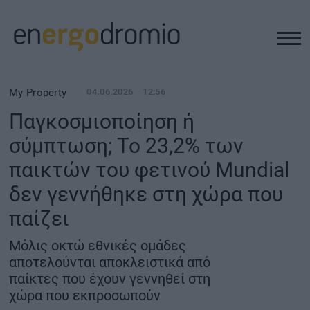
ΥΠΟΔΟΜΕΣ
My Property
04.06.2026
12:56
Παγκοσμιοποίηση ή
REAL ESTATE
σύμπτωση; Το 23,2% των
παικτών του φετινού Mundial
ΠΕΡΙΒΑΛΛΟΝ
δεν γεννήθηκε στη χώρα που
ΕΝΕΡΓΕΙΑ
παίζει
Μόλις οκτώ εθνικές ομάδες
ΜΕΤΑΦΟΡΕΣ - ΗΛΕΚΤΡΟΚΙΝΗΣΗ
αποτελούνται αποκλειστικά από
παίκτες που έχουν γεννηθεί στη
ΨΗΦΙΑΚΟΣ ΚΟΣΜΟΣ
χώρα που εκπροσωπούν