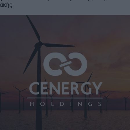
μήνες νωρίτε
ιακής
στα 22 χλμ.
ΣΗ