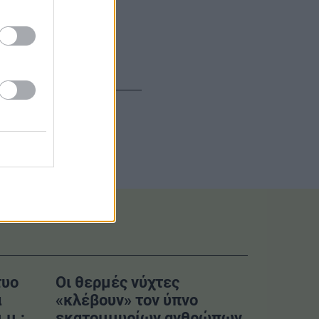
υπηρέτησης
τυο
Οι θερμές νύχτες
α
«κλέβουν» τον ύπνο
.μ.;
εκατομμυρίων ανθρώπων