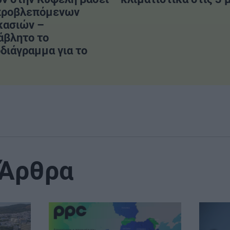
προβλεπόμενων
κασιών –
άβλητο το
διάγραμμα για το
 Άρθρα