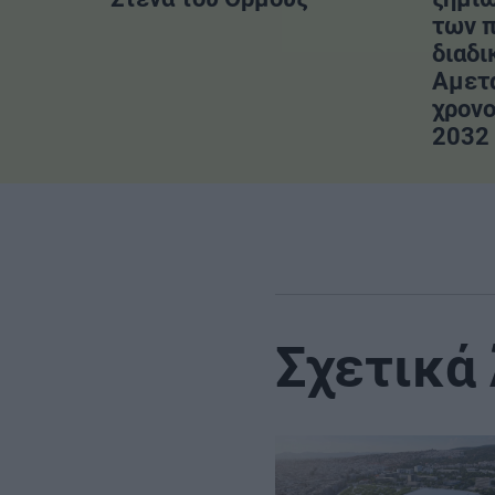
των 
διαδι
Αμετ
χρονο
2032
Σχετικά