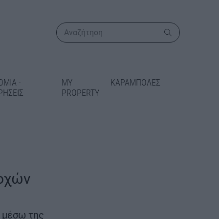
ΟΜΙΑ -
MY
ΚΑΡΑΜΠΟΛΕΣ
ΡΗΣΕΙΣ
PROPERTY
ΠΕΡΙΣΣΟΤΕΡΑ
τοχών
ικατάσταση
 στις Γραμμές
5 μέσω της
δίδεται 5