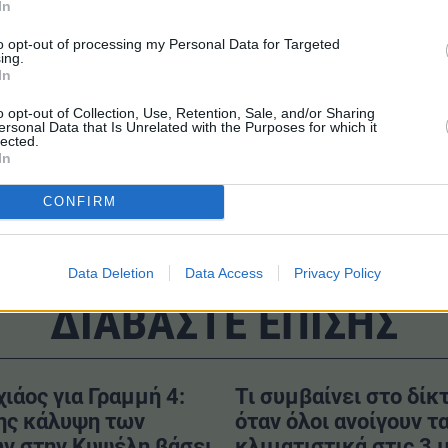
ίες οι κ.κ. μέτοχοι μπορούν να απευθύνονται στο Τμήμα Εξ
In
ηλ. 210-6861111,
ir@cenergyholdings.com
)”.
to opt-out of processing my Personal Data for Targeted
ing.
In
o opt-out of Collection, Use, Retention, Sale, and/or Sharing
ersonal Data that Is Unrelated with the Purposes for which it
lected.
#Εκποίηση μετοχών
#Μετοχές
In
CONFIRM
Data Deletion
Data Access
Privacy Policy
ΔΙΑΒΑΣΤΕ ΕΠΙΣΗΣ
χιάος για Γραμμή 4:
Τι συμβαίνει στο δίκ
ης κάλυψη των
όταν όλοι ανοίγουν τ
ν στην Κυψέλη βάσει
κλιματιστικά στις 3 μ