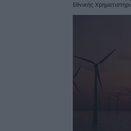
Σεπτεμβρίου
Εθνικής Χρηματιστηρ
– Αμετάβλητο το
χρονοδιάγραμμα για το 2032
REAL ESTATE
ΠΕΡΙΒΑΛΛΟΝ
ΕΝΕΡΓΕΙΑ
ΜΕΤΑΦΟΡΕΣ - ΗΛΕΚΤΡΟΚΙΝΗ
ΨΗΦΙΑΚΟΣ ΚΟΣΜΟΣ
ΟΙΚΟΝΟΜΙΑ - ΕΠΙΧΕΙΡΗΣΕΙΣ
MY PROPERTY