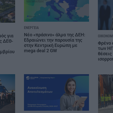
ΕΝΈΡΓΕΙΑ
Νέο «πράσινο» άλμα της ΔΕΗ:
μός για
ΟΙΚΟΝΟΜΊ
Εδραιώνει την παρουσία της
ς ΔΕΘ-
Φρένο 
στην Κεντρική Ευρώπη με
των ΗΠ
mega deal 2 GW
εμβρίου
θέσεις 
ισορρο