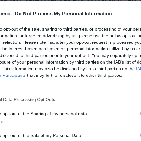
αν από κλασματικά υπόλοιπα, σύμφωνα με το άρθρο 7 παρ. 4
ι το άρθρο 2.3.13.2.2.2 του Κανονισμού του Χ.Α., η Εταιρεία θ
omio -
Do Not Process My Personal Information
to opt-out of the sale, sharing to third parties, or processing of your per
formation for targeted advertising by us, please use the below opt-out s
r selection. Please note that after your opt-out request is processed y
ματικά υπόλοιπα) θα εκποιηθούν κατά την περίοδο από 27/1/
eing interest-based ads based on personal information utilized by us or
disclosed to third parties prior to your opt-out. You may separately opt-
losure of your personal information by third parties on the IAB’s list of
. This information may also be disclosed by us to third parties on the
IA
 προβεί στην εκποίηση είναι η «ΕΘΝΙΚΗ ΧΡΗΜΑΤΙΣΤΗΡΙΑΚΗ».
Participants
that may further disclose it to other third parties.
l Data Processing Opt Outs
οίησης η Εταιρεία θα ενημερώσει το επενδυτικό κοινό σχετ
ια την χρηματική καταβολή στους δικαιούχους του προϊόντο
o opt-out of the Sharing of my personal data.
In
o opt-out of the Sale of my Personal Data.