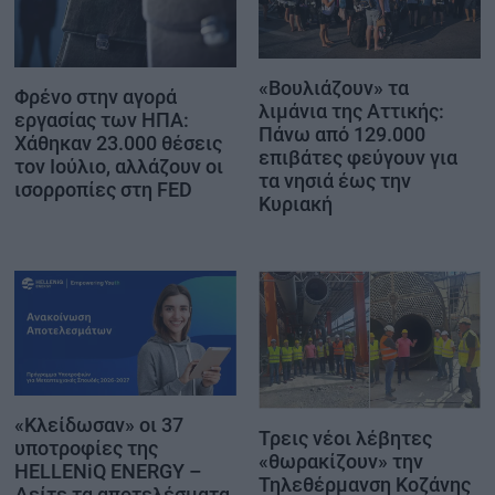
«Βουλιάζουν» τα
Φρένο στην αγορά
λιμάνια της Αττικής:
εργασίας των ΗΠΑ:
Πάνω από 129.000
Χάθηκαν 23.000 θέσεις
επιβάτες φεύγουν για
τον Ιούλιο, αλλάζουν οι
τα νησιά έως την
ισορροπίες στη FED
Κυριακή
«Κλείδωσαν» οι 37
Τρεις νέοι λέβητες
υποτροφίες της
«θωρακίζουν» την
HELLENiQ ENERGY –
Τηλεθέρμανση Κοζάνης
Δείτε τα αποτελέσματα