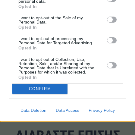
Ισπανίας – μεταξύ των οποίων και μια
δοκιμαστική
personal data.
Opted In
τετραήμερη εργασία στη Βαλένθια
.
I want to opt-out of the Sale of my
Personal Data.
Τα αποτελέσματα του προγράμματος ενός μήνα έδειξαν
Opted In
ότι οι εργαζόμενοι
επωφελήθηκαν από τα μεγαλύτερα
I want to opt-out of processing my
Σαββατοκύριακα
, ανέπτυξαν
πιο υγιεινές συνήθειες
Personal Data for Targeted Advertising.
όπως η άσκηση και
μείωσαν σημαντικά τα επίπεδα
Opted In
άγχους
.
I want to opt-out of Collection, Use,
Retention, Sale, and/or Sharing of my
Personal Data that Is Unrelated with the
TAGS
Purposes for which it was collected.
Opted In
#Εργαζόμενοι
#Εργάσιμη εβδομάδα
CONFIRM
#Ισπανία
#Ωράριο
Data Deletion
Data Access
Privacy Policy