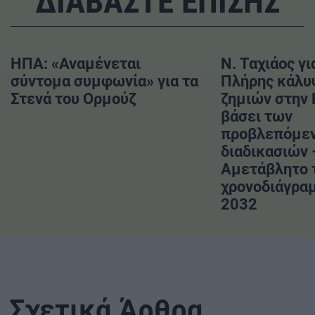
ΔΙΑΒΑΣΤΕ ΕΠΙΣΗΣ
ΗΠΑ: «Αναμένεται
Ν. Ταχιάος γι
σύντομα συμφωνία» για τα
Πλήρης κάλυ
Στενά του Ορμούζ
ζημιών στην
βάσει των
προβλεπόμε
διαδικασιών 
Αμετάβλητο 
χρονοδιάγραμ
2032
Σχετικά Άρθρα