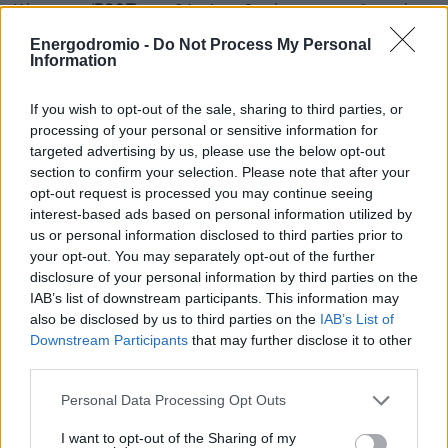
Κόμματος (
PSOE
) του Sánchez. Ωστόσο, το καταλανικό
εθνικιστικό κόμμα
Junts
, το οποίο κατά καιρούς στηρίζει
Energodromio -
Do Not Process My Personal
Information
την κυβέρνηση, εξέφρασε ανησυχίες για πιθανές
αρνητικές επιπτώσεις σε μικρές επιχειρήσεις και
If you wish to opt-out of the sale, sharing to third parties, or
αυτοαπασχολούμενους
.
processing of your personal or sensitive information for
targeted advertising by us, please use the below opt-out
section to confirm your selection. Please note that after your
Η κυβέρνηση θα χρειαστεί να
ισορροπήσει μεταξύ των
opt-out request is processed you may continue seeing
interest-based ads based on personal information utilized by
απαιτήσεων μικρότερων κομμάτων
για να διασφαλίσει
us or personal information disclosed to third parties prior to
την ψήφιση του νομοσχεδίου.
your opt-out. You may separately opt-out of the further
disclosure of your personal information by third parties on the
Η
Ισπανία
διατηρεί την
40ωρη εργάσιμη εβδομάδα από το
IAB’s list of downstream participants. This information may
1983
, όταν αυτή είχε μειωθεί από τις 48 ώρες.
also be disclosed by us to third parties on the
IAB’s List of
Downstream Participants
that may further disclose it to other
third parties.
Μετά την πανδημία του COVID-19, ενισχύθηκε η συζήτηση
για
αλλαγές στα εργασιακά μοντέλα
, με
πιλοτικά
Personal Data Processing Opt Outs
προγράμματα
να δοκιμάζονται σε διάφορες περιοχές της
I want to opt-out of the Sharing of my