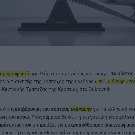
ΟΡΟΙ ΧΡΗΣΗΣ
ημογραφικού
προβλήματος της χώρας λειτουργεί
το κόστος
σε ο Διοικητής της Τράπεζας της Ελλάδος (
ΤτΕ
),
Γιάννης Στ
 Κεντρικής Τράπεζας της Κροατίας στο Dubrovnik.
ε ότι
η επιβάρυνση του κόστους
στέγασης
για τα ελληνικά νο
ώνη του ευρώ
. Υπογράμμισε δε ότι «η στεγαστική επισφάλει
αράγοντας που επηρεάζει τις μακροπρόθεσμες δημογραφικές
προσιτή στέγαση καθυστερεί τη δημιουργία νέων νοικοκυριώ