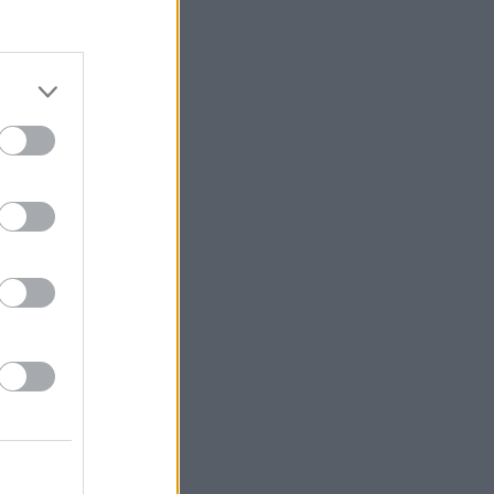
αράγοντες
,
των
ησης, αλλά
και
ντίληψη ότι το
από τη Grivalia