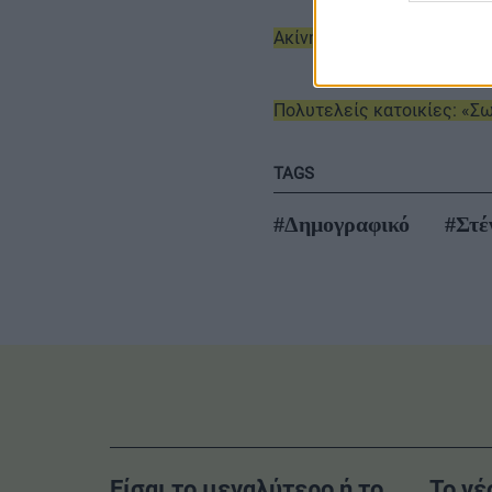
Ακίνητα: Το 94% βλέπει αύ
Πολυτελείς κατοικίες: «Σω
TAGS
#Δημογραφικό
#Στέ
Είσαι το μεγαλύτερο ή το
Το νέ