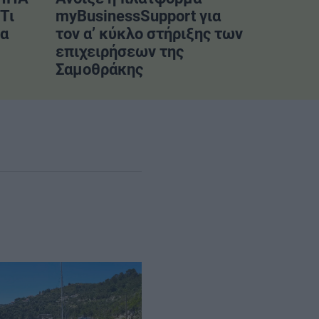
Τι
myBusinessSupport για
να
τον α’ κύκλο στήριξης των
επιχειρήσεων της
Σαμοθράκης