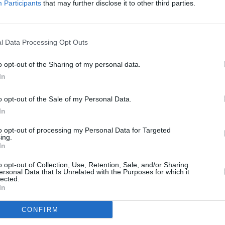
Participants
that may further disclose it to other third parties.
νήτων αντί να προσφεύγουν σε τραπεζικό δανεισμό
» ανέφερε
l Data Processing Opt Outs
ηση παραμένει ισχυρή. Ενισχύεται
όχι μόνο από εγχώριους π
o opt-out of the Sharing of my personal data.
υ διαθέσιμου εισοδήματος τα τελευταία χρόνια, η βελτίωση 
In
αι τα στοχευμένα μέτρα στήριξης της κατοικίας της κυβέρν
τις αυξημένες τουριστικές ροές στα αστικά κέντρα και την α
o opt-out of the Sale of my Personal Data.
 ασφαλές περιουσιακό στοιχείο
.
In
to opt-out of processing my Personal Data for Targeted
ing.
In
o opt-out of Collection, Use, Retention, Sale, and/or Sharing
ersonal Data that Is Unrelated with the Purposes for which it
lected.
ειοκρατίας η μεγάλη 5άστερη επένδυση των 250 εκατ. ευρώ 
In
CONFIRM