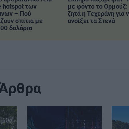
e hotspot των
με φόντο το Ορμούζ: 
ανών – Πού
ζητά η Τεχεράνη για 
ζουν σπίτια με
ανοίξει τα Στενά
00 δολάρια
 Άρθρα