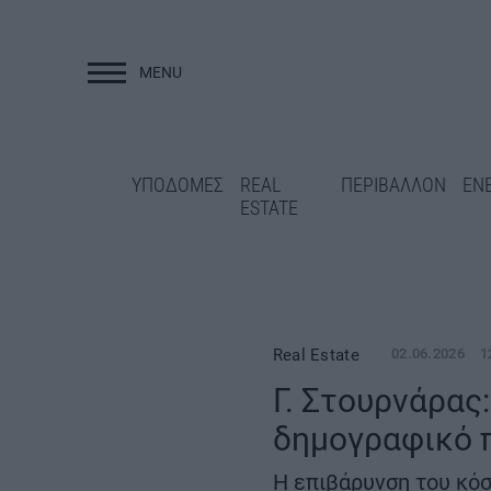
MENU
ΥΠΟΔΟΜΕΣ
ΥΠΟΔΟΜΕΣ
REAL
ΠΕΡΙΒΑΛΛΟΝ
ΕΝ
ESTATE
Real Estate
02.06.2026
1
Γ. Στουρνάρας
δημογραφικό 
«Κλειδώνει» η
χρηματοδότηση της ΔΕΘ-
Γρεβενά: Ολοκλη
HELEXPO για την ανάπλαση
ασφαλτόστρωση τ
Η επιβάρυνση του κόσ