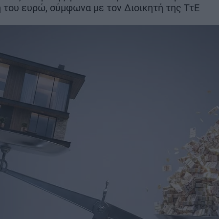
το πρώτο κουδούνι
λλα
του ευρώ, σύμφωνα με τον Διοικητή της ΤτΕ
ευρώ – Όλες 
ΣΗ