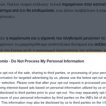
ών. Πολλοί νεαροί ενήλικες τελικά
παραμένουν στην κατοικ
άστημα από ό,τι θα επιθυμούσαν
, ενώ άλλοι αναβάλλουν ή επ
γένειας».
ιξε
η συρρίκνωση και η γήρανση του πληθυσμού μειώνουν το
βαρύνουν το μακροπρόθεσμο αναπτυξιακό δυναμικό και
αυξάνο
πό την έννοια αυτή, η οικονομική προσιτότητα της στέγασης
ιωσιμότητα και την οικονομική ανθεκτικότητα.
omio -
Do Not Process My Personal Information
to opt-out of the sale, sharing to third parties, or processing of your per
formation for targeted advertising by us, please use the below opt-out s
ου διαθέτει η Κεντρική Τράπεζα
η αγορά των ακινήτων χρημα
r selection. Please note that after your opt-out request is processed y
ς των υποψηφίων αγοραστών και λιγότερο από στεγαστικά δά
eing interest-based ads based on personal information utilized by us or
αλλαγών χρηματοδοτείται μέσω της αποταμίευσης των νοικο
disclosed to third parties prior to your opt-out. You may separately opt-
εγονός που
ενισχύει την εκτίμηση ότι η ζήτηση κατοικιών δεν
losure of your personal information by third parties on the IAB’s list of
πιτόκια
, καθώς πολλοί αγοραστές
χρησιμοποιούν τον συσσω
. This information may also be disclosed by us to third parties on the
IA