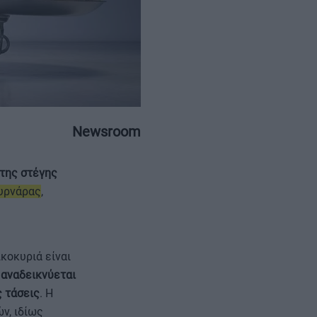
ΕΠΙΚΟΙΝΩΝΙΑ
ΤΑΥΤΟΤΗΤΑ
Newsroom
 της στέγης
ουρνάρας
,
ικοκυριά είναι
α
αναδεικνύεται
 τάσεις
. Η
ν, ιδίως