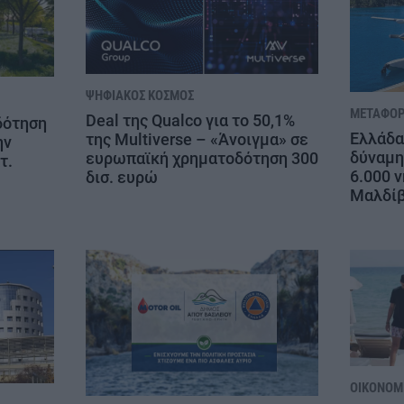
ΨΗΦΙΑΚΌΣ ΚΌΣΜΟΣ
ΜΕΤΑΦΟΡ
Deal της Qualco για το 50,1%
δότηση
Ελλάδα
της Multiverse – «Άνοιγμα» σε
ην
δύναμη
ευρωπαϊκή χρηματοδότηση 300
τ.
6.000 ν
δισ. ευρώ
Μαλδί
ΟΙΚΟΝΟΜΊ