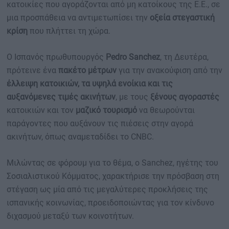
κατοικίες που αγοράζονται από μη κατοίκους της Ε.Ε., σε
ΟΙΚΟΝΟΜΙΑ - ΕΠΙΧΕΙΡΗΣΕΙΣ
μια προσπάθεια να αντιμετωπίσει την
οξεία
στεγαστική
κρίση
που πλήττει τη χώρα.
MY PROPERTY
Ο Ισπανός πρωθυπουργός
Pedro Sanchez
, τη Δευτέρα,
πρότεινε ένα
πακέτο μέτρων
για την ανακούφιση από την
ΚΑΡΑΜΠΟΛΕΣ
έλλειψη κατοικιών, τα υψηλά ενοίκια και τις
αυξανόμενες
τιμές ακινήτων
, με τους
ξένους αγοραστές
κατοικιών και τον
μαζικό τουρισμό
να θεωρούνται
παράγοντες που αυξάνουν τις πιέσεις στην αγορά
ΟΡΟΙ ΧΡΗΣΗΣ
ακινήτων,
όπως αναμεταδίδει το CNBC.
ΕΠΙΚΟΙΝΩΝΙΑ
ΤΑΥΤΟΤΗΤΑ
Μιλώντας σε φόρουμ για το θέμα, ο Sanchez, ηγέτης του
Σοσιαλιστικού Κόμματος, χαρακτήρισε την πρόσβαση στη
στέγαση ως μία από τις μεγαλύτερες προκλήσεις της
ισπανικής κοινωνίας, προειδοποιώντας για τον κίνδυνο
διχασμού μεταξύ των κοινοτήτων.