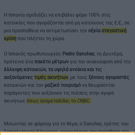
Η Ισπανία σχεδιάζει να επιβάλει φόρο 100% στις
κατοικίες που αγοράζονται από μη κατοίκους της Ε.Ε., σε
μια προσπάθεια να αντιμετωπίσει την
οξεία
στεγαστική
κρίση
που πλήττει τη χώρα.
Ο Ισπανός πρωθυπουργός
Pedro Sanchez
, τη Δευτέρα,
πρότεινε ένα
πακέτο μέτρων
για την ανακούφιση από την
έλλειψη κατοικιών, τα υψηλά ενοίκια και τις
αυξανόμενες
τιμές ακινήτων
, με τους
ξένους αγοραστές
κατοικιών και τον
μαζικό τουρισμό
να θεωρούνται
παράγοντες που αυξάνουν τις πιέσεις στην αγορά
ακινήτων,
όπως αναμεταδίδει το CNBC.
Μιλώντας σε φόρουμ για το θέμα, ο Sanchez, ηγέτης του
Σοσιαλιστικού Κόμματος, χαρακτήρισε την πρόσβαση στη