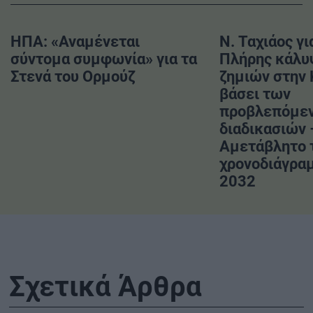
ΗΠΑ: «Αναμένεται
Ν. Ταχιάος γι
σύντομα συμφωνία» για τα
Πλήρης κάλυ
Στενά του Ορμούζ
ζημιών στην
βάσει των
προβλεπόμε
διαδικασιών 
Αμετάβλητο 
χρονοδιάγραμ
2032
Σχετικά Άρθρα