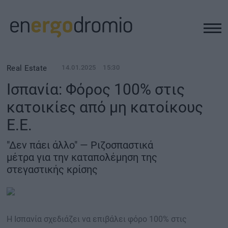
ΥΠΟΔΟΜΕΣ
Real Estate
14.01.2025
15:30
Ισπανία: Φόρος 100% στις
REAL ESTATE
κατοικίες από μη κατοίκους
Ε.Ε.
ΠΕΡΙΒΑΛΛΟΝ
"Δεν πάει άλλο" — Ριζοσπαστικά
ΕΝΕΡΓΕΙΑ
μέτρα για την καταπολέμηση της
στεγαστικής κρίσης
ΜΕΤΑΦΟΡΕΣ - ΗΛΕΚΤΡΟΚΙΝΗΣΗ
ΨΗΦΙΑΚΟΣ ΚΟΣΜΟΣ
Η Ισπανία σχεδιάζει να επιβάλει φόρο 100% στις