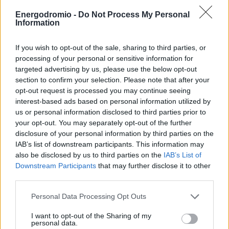
στέγαση ως μία από τις μεγαλύτερες προκλήσεις της
Energodromio -
Do Not Process My Personal
ισπανικής κοινωνίας, προειδοποιώντας για τον κίνδυνο
Information
διχασμού μεταξύ των κοινοτήτων.
If you wish to opt-out of the sale, sharing to third parties, or
processing of your personal or sensitive information for
targeted advertising by us, please use the below opt-out
«Η Δύση αντιμετωπίζει μια κρίσιμη πρόκληση: να μην
section to confirm your selection. Please note that after your
εξελιχθεί σε μια κοινωνία διαιρεμένη σε δύο τάξεις, αυτή
opt-out request is processed you may continue seeing
των πλούσιων ιδιοκτητών και αυτή των φτωχών
interest-based ads based on personal information utilized by
us or personal information disclosed to third parties prior to
ενοικιαστών,»
δήλωσε, σημειώνοντας πως οι τιμές των
your opt-out. You may separately opt-out of the further
ακινήτων στην Ευρώπη αυξήθηκαν κατά 48% την
disclosure of your personal information by third parties on the
τελευταία δεκαετία, σχεδόν διπλάσια από την αύξηση του
IAB’s list of downstream participants. This information may
εισοδήματος των νοικοκυριών.
also be disclosed by us to third parties on the
IAB’s List of
Downstream Participants
that may further disclose it to other
third parties.
Νέα μέτρα για την στεγαστική κρίση
Personal Data Processing Opt Outs
Ο πρωθυπουργός ανακοίνωσε 12 μεταρρυθμίσεις για την
I want to opt-out of the Sharing of my
personal data.
αντιμετώπιση της κρίσης, οι οποίες περιλαμβάνουν: