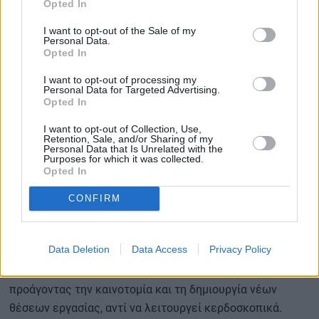
Opted In
Φορολόγηση τουριστικών διαμερισμάτων
ως
επιχειρήσεις.
I want to opt-out of the Sale of my
Επιβολή φόρου 100% στην αξία κατοικιών που
Personal Data.
Opted In
αγοράζονται από μη κατοίκους της Ε.Ε.
.
I want to opt-out of processing my
Σύμφωνα με τον Sanchez, οι αλλαγές αυτές θα κάνουν τη
Personal Data for Targeted Advertising.
Opted In
στέγαση πιο προσβάσιμη και προσιτή.
I want to opt-out of Collection, Use,
Retention, Sale, and/or Sharing of my
Personal Data that Is Unrelated with the
Purposes for which it was collected.
«Οι μη κάτοικοι της Ε.Ε. αγόρασαν 27.000 διαμερίσματα
Opted In
στην Ισπανία το 2023. Δεν το έκαναν για να ζήσουν, αλλά
για να κερδοσκοπήσουν, κάτι που, δεδομένης της
CONFIRM
έλλειψης, δεν μπορούμε να ανεχτούμε,»
τόνισε.
Data Deletion
Data Access
Privacy Policy
Πρόσθεσε πως η κυβέρνηση στηρίζει τη διεθνή
επένδυση, αλλά επιθυμεί να είναι παραγωγική,
προάγοντας την καινοτομία και τη δημιουργία νέων
θέσεων εργασίας, αντί να λειτουργεί κερδοσκοπικά.