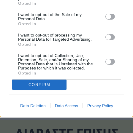
Τουριστικών Επιχειρήσεων.
Opted In
I want to opt-out of the Sale of my
Σε σχέση με την κατανομή των ταξιδιωτών, το τρίτο
Personal Data.
τρίμηνο ξεκίνησε με τον Ιούλιο να καταγράφει συμμετοχή
Opted In
αλλοδαπών στο 91% και ημεδαπών στο 9%, διατηρώντας
I want to opt-out of processing my
την κυριαρχία των ξένων επισκεπτών σε ιδιαίτερα
Personal Data for Targeted Advertising.
Opted In
υψηλά επίπεδα.
I want to opt-out of Collection, Use,
Retention, Sale, and/or Sharing of my
Personal Data that Is Unrelated with the
TAGS
Purposes for which it was collected.
Opted In
#Βραχυχρόνιες μισθώσεις
CONFIRM
#Διανυκτερεύσεις
#Ελλάδα
#ΙΝΣΕΤΕ
Data Deletion
Data Access
Privacy Policy