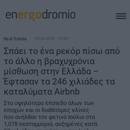
ΥΠΟΔΟΜΕΣ
Real Estate
29.08.2025
07:00
Σπάει το ένα ρεκόρ πίσω από
REAL ESTATE
το άλλο η βραχυχρόνια
μίσθωση στην Ελλάδα –
ΠΕΡΙΒΑΛΛΟΝ
Έφτασαν τα 246 χιλιάδες τα
ΕΝΕΡΓΕΙΑ
καταλύματα Airbnb
Στο υψηλότερο επίπεδο όλων των
ΜΕΤΑΦΟΡΕΣ - ΗΛΕΚΤΡΟΚΙΝΗΣΗ
εποχών και οι διαθέσιμες κλίνες
που ανήλθαν τον φετινό Ιούλιο στα
ΨΗΦΙΑΚΟΣ ΚΟΣΜΟΣ
1,078 εκατομμύρια, αυξημένες κατά