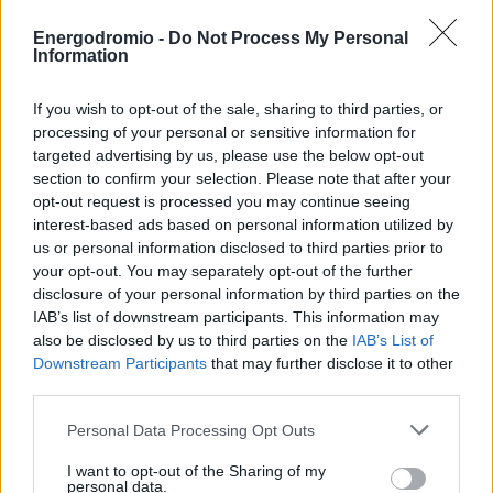
εκατομμύρια και 1,061 εκατομμύρια αντίστοιχα). Η
Energodromio -
Do Not Process My Personal
έντονη ανοδική πορεία συνεχίζεται στην κορύφωση της
Information
θερινής περιόδου με τον Ιούλιο να καταγράφει νέο
ρεκόρ, καθώς οι διαθέσιμες κλίνες ανήλθαν σε 1,078
If you wish to opt-out of the sale, sharing to third parties, or
εκατομμύρια, αυξημένες κατά 57 χιλιάδες σε σχέση με
processing of your personal or sensitive information for
τον Ιούλιο του 2024 (1,021 εκατομμύρια κλίνες).
targeted advertising by us, please use the below opt-out
section to confirm your selection. Please note that after your
opt-out request is processed you may continue seeing
Σταθερό το επίπεδο πληρότητας
interest-based ads based on personal information utilized by
us or personal information disclosed to third parties prior to
your opt-out. You may separately opt-out of the further
Η πληρότητα το δεύτερο τρίμηνο εμφάνισε ήπιες
disclosure of your personal information by third parties on the
IAB’s list of downstream participants. This information may
διακυμάνσεις καταλήγοντας σε σχετική σταθερότητα, η
also be disclosed by us to third parties on the
IAB’s List of
όποια διατηρήθηκε και την αρχή του τρίτου τρίμηνου, στο
Downstream Participants
that may further disclose it to other
51% πανελλαδικά, στα ίδια επίπεδα με τον Ιούλιο του
third parties.
2024, «επιβεβαιώνοντας τη σταθερότητα της ζήτησης
Personal Data Processing Opt Outs
στην έναρξη της υψηλής περιόδου» όπως αναφέρεται
στο σχετικό στατιστικό δελτίο του Συνδέσμου Ελληνικών
I want to opt-out of the Sharing of my
personal data.