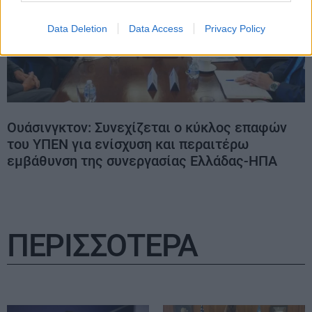
Data Deletion
Data Access
Privacy Policy
Ουάσινγκτον: Συνεχίζεται ο κύκλος επαφών
του ΥΠΕΝ για ενίσχυση και περαιτέρω
εμβάθυνση της συνεργασίας Ελλάδας-ΗΠΑ
ΠΕΡΙΣΣΟΤΕΡΑ