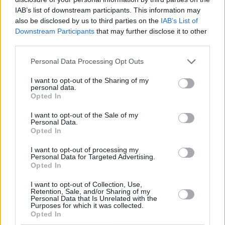
241.000 τ.μ. νέων γραφείων, ενώ projects για επιπλέον
IAB’s list of downstream participants. This information may
108.000 τ.μ. βρίσκονται στο στάδιο του σχεδιασμού
also be disclosed by us to third parties on the
IAB’s List of
Downstream Participants
that may further disclose it to other
third parties.
Personal Data Processing Opt Outs
I want to opt-out of the Sharing of my
personal data.
Opted In
I want to opt-out of the Sale of my
Personal Data.
Opted In
I want to opt-out of processing my
Personal Data for Targeted Advertising.
Opted In
I want to opt-out of Collection, Use,
Retention, Sale, and/or Sharing of my
«Πυρά» κατά δήμαρχων, υπουργών και
Personal Data that Is Unrelated with the
Purposes for which it was collected.
δικαστών από στελέχη της αγοράς ακινήτων
Opted In
για το ΝΟΚ