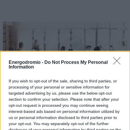
Energodromio -
Do Not Process My Personal
Information
If you wish to opt-out of the sale, sharing to third parties, or
processing of your personal or sensitive information for
targeted advertising by us, please use the below opt-out
Ανάρπαστοι για μίσθωση οι
section to confirm your selection. Please note that after your
opt-out request is processed you may continue seeing
γραφειακοί χώροι υψηλών
interest-based ads based on personal information utilized by
προδιαγραφών στην Αθήνα
us or personal information disclosed to third parties prior to
your opt-out. You may separately opt-out of the further
Υπό κατασκευή βρίσκονται σήμερα περισσότερα από
disclosure of your personal information by third parties on the