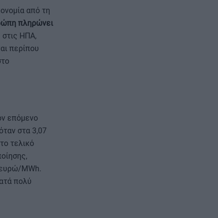
κονομία από τη
ρώπη πληρώνει
ς στις ΗΠΑ,
ναι περίπου
στο
ον επόμενο
όταν στα 3,07
το τελικό
οίησης,
4 ευρώ/MWh.
κατά πολύ