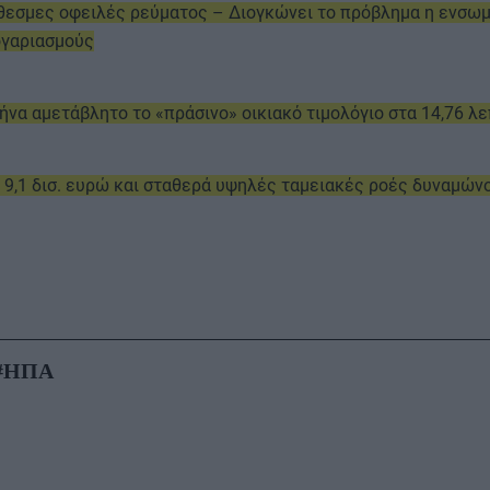
ρόθεσμες οφειλές ρεύματος – Διογκώνει το πρόβλημα η ενσ
ογαριασμούς
ήνα αμετάβλητο το «πράσινο» οικιακό τιμολόγιο στα 14,76 λ
 9,1 δισ. ευρώ και σταθερά υψηλές ταμειακές ροές δυναμών
#ΗΠΑ