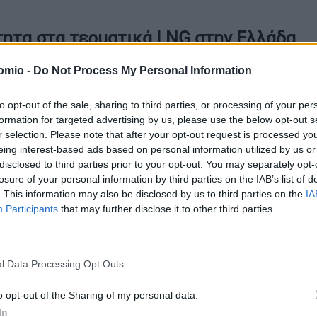
τητα στα τερματικά LNG στην Ελλάδα
omio -
Do Not Process My Personal Information
 λόγω της ανάγκης πλήρωσης των ευρωπαϊκών αποθηκών φυσ
μηλότερα επίπεδα απ’ ότι την αντίστοιχη περίοδο προηγούμε
to opt-out of the sale, sharing to third parties, or processing of your per
formation for targeted advertising by us, please use the below opt-out s
r selection. Please note that after your opt-out request is processed y
ύς της ΕΕ, τα κράτη – μέλη πρέπει να έχουν
γεμίσει τις υπ
eing interest-based ads based on personal information utilized by us or
έως την 1η Νοεμβρίου κάθε έτους
. Ωστόσο εφέτος η αποθεμα
disclosed to third parties prior to your opt-out. You may separately opt-
 με χαμηλή πληρότητα στις υπόγειες αποθήκες της Ευρώπης
losure of your personal information by third parties on the IAB’s list of
. This information may also be disclosed by us to third parties on the
IA
ιαθέσιμα στοιχεία,
στις 8 Ιουνίου η πληρότητα είχε αυξηθεί 
Participants
that may further disclose it to other third parties.
9%. Στην Ελλάδα η πληρότητα στα LNG τέρμιναλ ήταν 43%, έν
πό ένα χρόνο.
l Data Processing Opt Outs
o opt-out of the Sharing of my personal data.
ταδιακή αύξηση της συμμετοχής του φυσικού αερίου στο μείγ
In