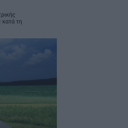
ρινά
δρομολόγια
τρικής
ς κατά τη