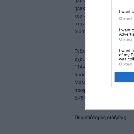
ηλεκτροπαραγωγής της Ελλ
ηλεκτρικής ενέργειας στη 
I want t
του καλοκαιριού που μόλις
Opted 
στην ελληνική αγορά ξεπε
I want 
διάστημα.
Advertis
Opted 
I want t
Ενδεικτική της κατάστασης
of my P
έχει διαμορφωθεί στα 100
was col
Opted 
114,46 ευρώ/MWh) παρά το 
ποσοστό 33,55% του μείγμα
Μάλιστα αξίζει να αναφερθ
προφανώς για λόγους ασφα
5,78%. Η συμμετοχή του λιγ
Περισσότερες ειδήσεις