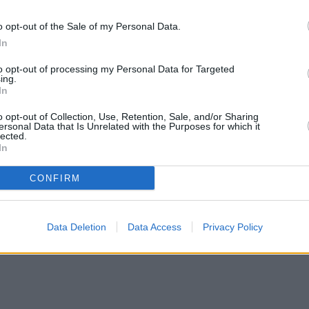
άδας τις τελευταίες ημέρες έχει ως αποτέλεσμα την άνοδο 
χονδρική αγορά προκαλώντας ανησυχία για τις εξελίξεις κατ
o opt-out of the Sale of my Personal Data.
 αρχίζει. Τις τελευταίες ημέρες η τιμή χονδρικής της ηλεκτ
In
ρνάει τα 100 ευρώ/MWh προκαλώντας έντονες ανησυχίες για
to opt-out of processing my Personal Data for Targeted
ing.
In
o opt-out of Collection, Use, Retention, Sale, and/or Sharing
 είναι η εικόνα της αγοράς ηλεκτρικής ενέργειας σήμερα (11
ersonal Data that Is Unrelated with the Purposes for which it
,74 ευρώ/MWh (χθες 10/6 ήταν στα 104,15 ευρώ/MWh και πρ
lected.
In
γεγονός ότι η συμμετοχή των ΑΠΕ είναι 49,45%. Η χρήση φυ
τος οδηγεί σε άνοδο τη χονδρική τιμή, λόγω και αυξημένης ζ
CONFIRM
εί ότι οι εξαγωγές είναι σε σχετικά χαμηλά επίπεδα 11%, εν
λείας είναι και η συμμετοχή των μεγάλων υδροηλεκτρικών 
νίτη στο μείγμα είναι στο 4,6% και των μπαταριών στο 0,28%.
Data Deletion
Data Access
Privacy Policy