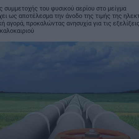
(7/8) τα νυχτε
αεροδρόμιο να λειτουργεί
ς συμμετοχής του φυσικού αερίου στο μείγμα
δοκιμαστικά 
κανονικά τον Νοέμβριο του
ει ως αποτέλεσμα την άνοδο της τιμής της ηλεκ
2028
κή αγορά, προκαλώντας ανησυχία για τις εξελίξει
 καλοκαιριού
ΣΗ