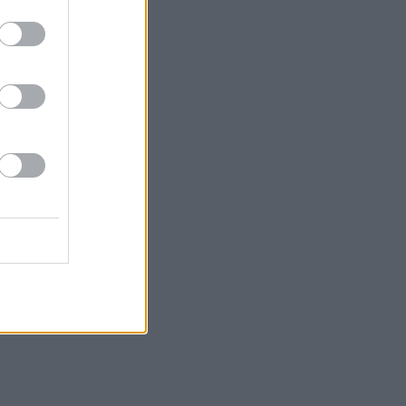
της τιμής της
ά τη διάρκεια
ρικής ενέργειας
 το επόμενο
/6) όπου η τιμή
οχθές 9/6 στα
σικού αερίου σε
ήτησης.
ώ περιορισμένη
της ΔΕΗ στο