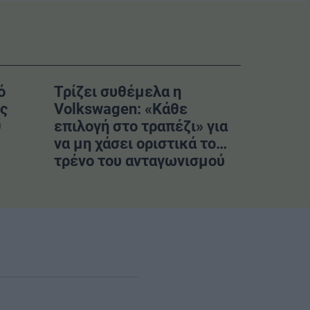
ό
Τρίζει συθέμελα η
ς
Volkswagen: «Κάθε
0
επιλογή στο τραπέζι» για
να μη χάσει οριστικά το…
τρένο του ανταγωνισμού