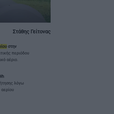
Στάθης Γείτονας
ρίου
στην
ΕΠΙΚΟΙΝΩΝΙΑ
ΤΑΥΤΟΤΗΤΑ
ατικής περιόδου
ικό αέριο.
Wh
ζήτησης λόγω
 αερίου