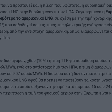
πει να προστεθεί και η πίεση που υφίσταται η ευρωπαϊκή οι
άνικου LNG στην Ευρώπη έναντι των ΗΠΑ. Συγκεκριμένα
η Ευ
ριβότερα το αμερικανικό LNG
, σε σχέση με την τιμή χονδρική
F, που καθοδηγεί και τις τιμές της ηλεκτρικής ενέργειας εί
ρη, από την αντίστοιχη αμερικανική, όπως διαμορφώνεται 
y Hub.
ν δύο αγορών, χθες (10/6) η τιμή TTF για παράδοση αερίου τ
ρώ/MWh, ενώ στο αντίστοιχο hub των ΗΠΑ, η τιμή διαμορφων
ύν σε 9,07 ευρώ/MWh. Η διαφορά αυτή δεν αντικατοπτρίζει 
ρικανικού LNG αφού θα πρέπει να προτεθούν τα κόστη υγροπ
οίησης, τα οποία αυξάνουν την τιμή κατά περίπου 15 έως 2
ν περίπτωση η τιμή του φυσικού αερίου στην Ευρώπη είναι 