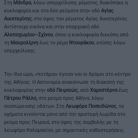
Στη
Μάνδρα
, λόγω υπερχείλισης ρέματος, διακόπηκε η
κυκλοφορία και στα δύο ρεύματα στην οδό
Αγίας
Αικατερίνης
, στο ύψος του ρέματος Αγίας Αικατερίνης.
Αντίστοιχη εικόνα και στην επαρχιακή οδό
Αλεποχωρίου–Σχίνου
, όπου η κυκλοφορία διεκόπη από
τη
Μαυρολίμνη
έως το ρέμα
Ντουράκου
, επίσης λόγω
υπερχείλισης.
Την ίδια ώρα, «ποτάμια» έγιναν και οι δρόμοι στο κέντρο
της Αθήνας. Η Αστυνομία ανακοίνωσε τη διακοπή της
κυκλοφορίας στην
οδό Πειραιώς
, από
Χαμοστέρνα
έως
Πέτρου Ράλλη
, στο ρεύμα προς Αθήνα, λόγω
συσσώρευσης υδάτων. Στη
Λεωφόρο Ποσειδώνος
, τα
οχήματα κινούνται μόνο από την αριστερή λωρίδα στο
ρεύμα προς Πειραιά, στο ύψος της συμβολής με τη
λεωφόρο Καλαμακίου, με σημαντικές καθυστερήσεις.