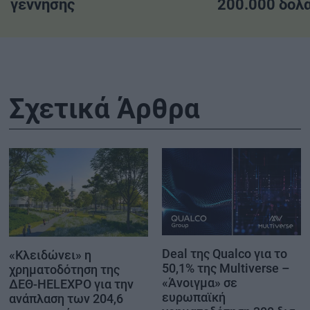
γέννησης
200.000 δολ
Σχετικά Άρθρα
Deal της Qualco για το
«Κλειδώνει» η
50,1% της Multiverse –
χρηματοδότηση της
«Άνοιγμα» σε
ΔΕΘ-HELEXPO για την
ευρωπαϊκή
ανάπλαση των 204,6