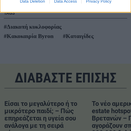
Data Deletion
Data Access
Privacy Policy
TAGS
#Διακοπή κυκλοφορίας
#Κακοκαιρία Byron
#Καταιγίδες
ΔΙΑΒΑΣΤΕ ΕΠΙΣΗΣ
Είσαι το μεγαλύτερο ή το
Το νέο αμερικ
μικρότερο παιδί; – Πώς
estate hotspo
επηρεάζεται η υγεία σου
Βρετανών – 
ανάλογα με τη σειρά
αγοράζουν σπ