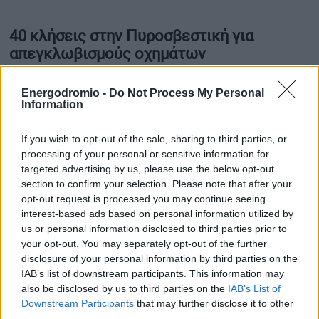
40 κλήσεις στην Πυροσβεστική για
απεγκλωβισμούς οχημάτων
Στα επιχειρησιακά, η Πυροσβεστική αναφέρει ότι μέχρι
Energodromio -
Do Not Process My Personal
Information
στιγμής το Κέντρο Επιχειρήσεων έχει δεχθεί
40 κλήσεις
,
με
4
εξ αυτών να αφορούν απομακρύνσεις ατόμων και
If you wish to opt-out of the sale, sharing to third parties, or
μεταφορά σε ασφαλή σημεία από αυτοκίνητα που
processing of your personal or sensitive information for
ακινητοποιήθηκαν σε πλημμυρισμένους δρόμους —
targeted advertising by us, please use the below opt-out
κυρίως στον
Ασπρόπυργο
. Πάνω από
30 κλήσεις
section to confirm your selection. Please note that after your
opt-out request is processed you may continue seeing
σχετίζονται με αντλήσεις υδάτων, ενώ υπάρχουν και
3
interest-based ads based on personal information utilized by
κλήσεις για κοπές δέντρων
. Σύμφωνα με την υπηρεσία, ο
us or personal information disclosed to third parties prior to
αριθμός των κλήσεων αναμένεται να αυξηθεί καθώς το
your opt-out. You may separately opt-out of the further
φαινόμενο συνεχίζεται.
disclosure of your personal information by third parties on the
IAB’s list of downstream participants. This information may
also be disclosed by us to third parties on the
IAB’s List of
Τα περισσότερα προβλήματα έως τώρα εντοπίζονται σε
Downstream Participants
that may further disclose it to other
Νότια Προάστια
,
Δυτική Αττική
και στο
κέντρο της
third parties.