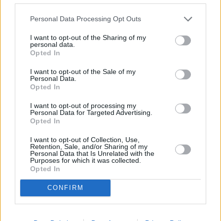
Αθήνας
, όπου οι δρόμοι έχουν ήδη δεχθεί μεγάλο όγκο
Personal Data Processing Opt Outs
νερού και οι συνθήκες παραμένουν επιβαρυμένες. Οι
αρχές συστήνουν στους οδηγούς
ιδιαίτερη προσοχή
και
I want to opt-out of the Sharing of my
personal data.
αποφυγή άσκοπων μετακινήσεων μέχρι να υποχωρήσουν
Opted In
τα φαινόμενα.
I want to opt-out of the Sale of my
Personal Data.
Περισσότερες ειδήσεις
Opted In
Σαρώνει η κακοκαιρία Byron: Πού εντοπίζονται τα
I want to opt-out of processing my
Personal Data for Targeted Advertising.
μεγαλύτερα προβλήματα – Κλειστά τα σχολεία αύριο
Opted In
(5/12) στην Αττική
I want to opt-out of Collection, Use,
Retention, Sale, and/or Sharing of my
Personal Data that Is Unrelated with the
Ξηρές καταιγίδες — Τι είναι και πώς σχετίζονται με τις
Purposes for which it was collected.
πυρκαγιές
Opted In
CONFIRM
Από τις ΗΠΑ στην Ευρώπη — Οι υπερκυτταρικές
καταιγίδες, δεν είναι πλέον σενάριο επιστημονικής
φαντασίας