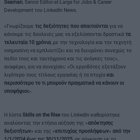
Seaman
, Senior Editor-at-Large for Jobs & Career
Development του LinkedIn News.
«Γνωρίζουμε
τις δεξιότητες που απαιτούνται
για να
κάνουμε τις δουλειές μας να εξελίσσονται δραστικά
τα
τελευταία 10 χρόνια
, με την τεχνολογία και την τεχνητή
νοημοσύνη να εμπλουτίζει και να διευρύνει συνεχώς το
πεδίο τους και ταυτόχρονα και τις ανάγκες τους»,
αναφέρει, για να συνεχίσει: «Οι εργοδότες εξετάζουν
λιγότερο τους τίτλους εργασίας ή τα πτυχία
και
περισσότερο το τι μπορούν πραγματικά να κάνουν οι
υποψήφιοι
».
Η λίστα
Skills on the Rise
του LinkedIn καθορίστηκε
αναλύοντας την ετήσια αύξηση της «
απόκτησης
δεξιοτήτων
» και της «
επιτυχίας προσλήψεων
»
από την
1/1/2024 έως τις 30/11/2025
, σε σύγκριση με το