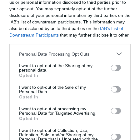
us or personal information disclosed to third parties prior to
δεξιοτήτων
, ιδιαίτερα στην τεχνητή νοημοσύνη,
και «soft
your opt-out. You may separately opt-out of the further
skills»
όπως η επικοινωνία και η διαχείριση ανθρώπων.
disclosure of your personal information by third parties on the
IAB’s list of downstream participants. This information may
«Όσοι βλέπουν με θετικό μάτι την τεχνητή νοημοσύνη,
also be disclosed by us to third parties on the
IAB’s List of
Downstream Participants
that may further disclose it to other
είναι περίεργοι με την τεχνολογία και τη χρησιμοποιούν
third parties.
στην καθημερινή τους εργασία
θα θεωρηθούν ως οι
μελλοντικοί ηγέτες σε κάθε εταιρεία
», δήλωσε ο COO
Personal Data Processing Opt Outs
του LinkedIn,
Dan Shapero
.
I want to opt-out of the Sharing of my
personal data.
Opted In
Τα soft skills όπως
ο μετριασμός των συγκρούσεων, η
I want to opt-out of the Sale of my
Personal Data.
προσαρμοστικότητα και η καινοτόμος σκέψη
Opted In
αποτελούσαν περίπου το ήμισυ της λίστας του LinkedIn
για το 2025
. Είναι ζωτικής σημασίας για την καθημερινή
I want to opt-out of processing my
Personal Data for Targeted Advertising.
μας εργασία, σημειώνει ο
Andrew McCaskill
, πρώην
Opted In
ειδικός σταδιοδρομίας στο LinkedIn. «
Ανθρωποκεντρικές
I want to opt-out of Collection, Use,
δεξιότητες
» όπως αυτές, είπε, «
αλλάζουν πραγματικά το
Retention, Sale, and/or Sharing of my
Personal Data that Is Unrelated with the