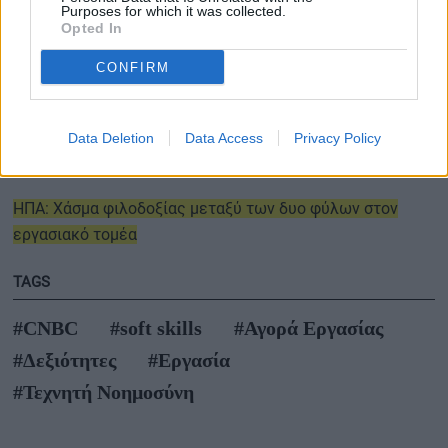
παιχνίδι
».
Purposes for which it was collected.
Opted In
Περισσότερες ειδήσεις
CONFIRM
Αγορά εργασίας: Πιο «ψηφιακοί», λιγότερο… ικανοί
Data Deletion
Data Access
Privacy Policy
11 τεχνικές δημόσιας ομιλίας για σίγουρη επιτυχία
ΗΠΑ: Χάσμα φιλοδοξίας μεταξύ των δυο φύλων στον
εργασιακό τομέα
TAGS
#CNBC
#soft skills
#Αγορά Εργασίας
#Δεξιότητες
#Εργασία
#Τεχνητή Νοημοσύνη