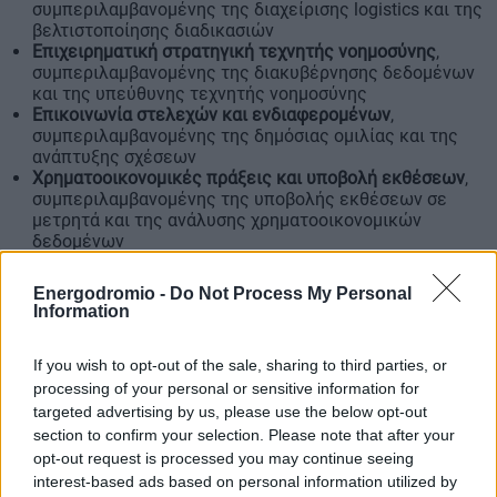
συμπεριλαμβανομένης της διαχείρισης logistics και της
βελτιστοποίησης διαδικασιών
Επιχειρηματική στρατηγική τεχνητής νοημοσύνης
,
συμπεριλαμβανομένης της διακυβέρνησης δεδομένων
και της υπεύθυνης τεχνητής νοημοσύνης
Επικοινωνία στελεχών και ενδιαφερομένων
,
συμπεριλαμβανομένης της δημόσιας ομιλίας και της
ανάπτυξης σχέσεων
Χρηματοοικονομικές πράξεις και υποβολή εκθέσεων
,
συμπεριλαμβανομένης της υποβολής εκθέσεων σε
μετρητά και της ανάλυσης χρηματοοικονομικών
δεδομένων
Ηγεσία και διαχείριση ανθρώπων
,
συμπεριλαμβανομένης της διατμηματικής διαχείρισης
Energodromio -
Do Not Process My Personal
ομάδων και της ανάπτυξης ταλέντων
Information
Αύξηση των εσόδων της επιχείρησης
,
συμπεριλαμβανομένης της ανάπτυξης λογαριασμών
If you wish to opt-out of the sale, sharing to third parties, or
και της στρατηγικής προώθησης στην αγορά
Διαχείριση συμμόρφωσης με τους κινδύνους
,
processing of your personal or sensitive information for
συμπεριλαμβανομένης της συμμόρφωσης με τις
targeted advertising by us, please use the below opt-out
πολιτικές και της παρακολούθησης της ασφάλειας
section to confirm your selection. Please note that after your
opt-out request is processed you may continue seeing
Η λίστα είναι
ένας συνδυασμός «απαιτητικών»
interest-based ads based on personal information utilized by