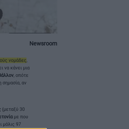
ΕΠΙΚΟΙΝΩΝΙΑ
ΤΑΥΤΟΤΗΤΑ
Newsroom
ούς νομάδες
,
ι να κάνει μια
βάλλον
, οπότε
η σημασία, αν
ς
(μεταξύ 30
ετονία
με που
ι μόλις 97