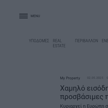
MENU
ΥΠΟΔΟΜΕΣ
ΥΠΟΔΟΜΕΣ
REAL
ΠΕΡΙΒΑΛΛΟΝ
ΕΝ
ESTATE
My Property
02.05.2025
Χαμηλό εισόδη
προσβάσιμες π
«Κλειδώνει» η
χρηματοδότηση της ΔΕΘ-
Γρεβενά: Ολοκλη
HELEXPO για την ανάπλαση
ασφαλτόστρωση τ
Κυριαρχεί η Ευρώπη σ