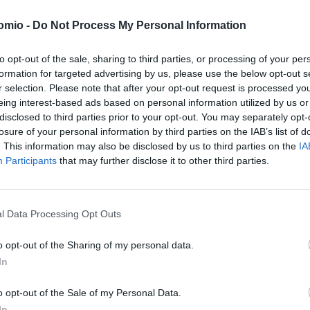
ε μόλις 10 ημέρες
. Με ίδιες περίπου τιμές, αλλά με λίγες δ
 στη δεύτερη θέση η
Ιρλανδία
, η διαμονή στην οποία μέσω βίζ
omio -
Do Not Process My Personal Information
ρόνια.
to opt-out of the sale, sharing to third parties, or processing of your per
formation for targeted advertising by us, please use the below opt-out s
r selection. Please note that after your opt-out request is processed y
eing interest-based ads based on personal information utilized by us or
 η οποία παρά το ότι έχει τον υψηλότερο μέσο ετήσιο
μισθό
(π
disclosed to third parties prior to your opt-out. You may separately opt-
που δεν ξεπερνά τα 20.000 ευρώ. Ο χρόνος όμως για την έκδο
losure of your personal information by third parties on the IAB’s list of
. This information may also be disclosed by us to third parties on the
IA
Participants
that may further disclose it to other third parties.
10 πιο προσβάσιμες χώρες για μετακόμιση ενός ψηφιακού νομ
l Data Processing Opt Outs
o opt-out of the Sharing of my personal data.
In
o opt-out of the Sale of my Personal Data.
In