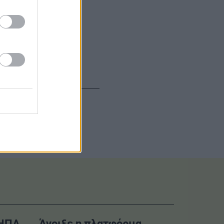
–ΗΠΑ
Άνοιξε η πλατφόρμα