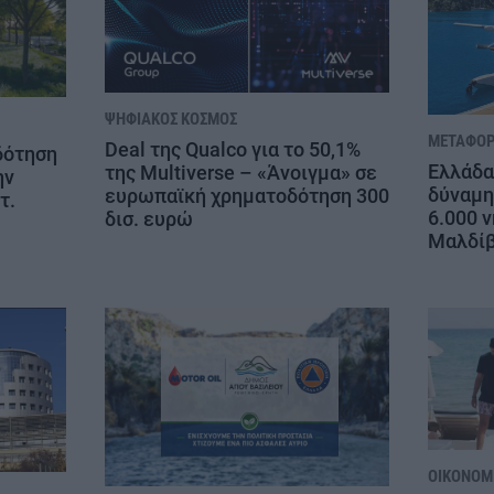
ΨΗΦΙΑΚΌΣ ΚΌΣΜΟΣ
ΜΕΤΑΦΟΡ
Deal της Qualco για το 50,1%
δότηση
Ελλάδα
της Multiverse – «Άνοιγμα» σε
ην
δύναμη
ευρωπαϊκή χρηματοδότηση 300
τ.
6.000 ν
δισ. ευρώ
Μαλδί
ΟΙΚΟΝΟΜΊ