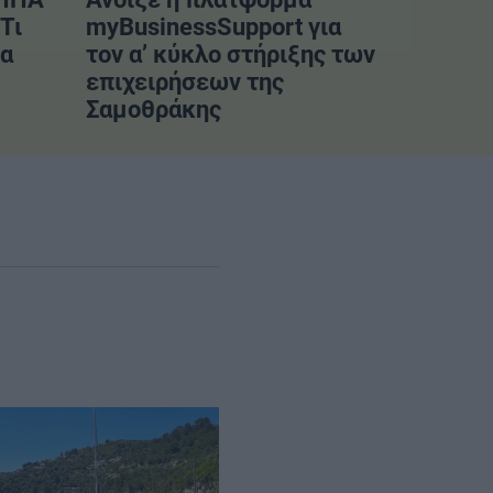
Τι
myBusinessSupport για
να
τον α’ κύκλο στήριξης των
επιχειρήσεων της
Σαμοθράκης