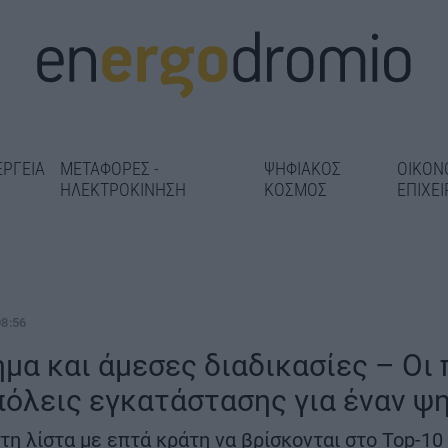
ΕΡΓΕΙΑ
ΜΕΤΑΦΟΡΕΣ -
ΨΗΦΙΑΚΟΣ
ΟΙΚΟΝ
ΗΛΕΚΤΡΟΚΙΝΗΣΗ
ΚΟΣΜΟΣ
ΕΠΙΧΕΙ
08:56
μα και άμεσες διαδικασίες – Οι 
όλεις εγκατάστασης για έναν ψ
Αεροδρόμιο Π
Μαρούσι: «Λίφτινγκ» σε 14
ρώνεται η
Εθνικό Πρόγρ
σχολικές μονάδες πριν από
ης οδού
τη λίστα με επτά κράτη να βρίσκονται στο Top-10
Ανάπτυξης με 