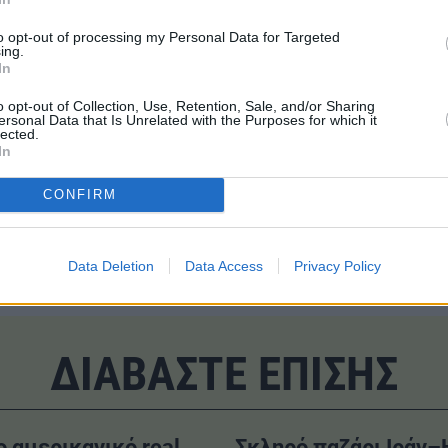
to opt-out of processing my Personal Data for Targeted
ing.
In
o opt-out of Collection, Use, Retention, Sale, and/or Sharing
ersonal Data that Is Unrelated with the Purposes for which it
lected.
In
CONFIRM
#Μισθός
#Περιβάλλον
#Ψηφιακοί νομάδες
Data Deletion
Data Access
Privacy Policy
ΔΙΑΒΑΣΤΕ ΕΠΙΣΗΣ
ο αμερικανικό real
Σκληρό παζάρι Ιράν