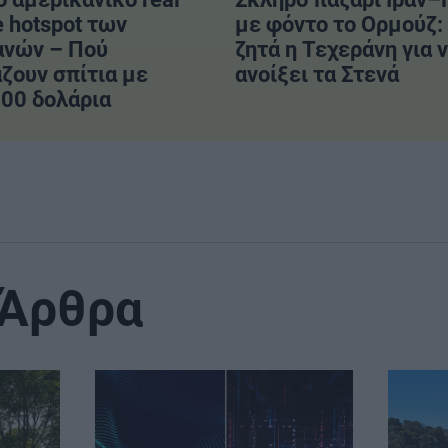
e hotspot των
με φόντο το Ορμούζ: 
ανών – Πού
ζητά η Τεχεράνη για 
ζουν σπίτια με
ανοίξει τα Στενά
00 δολάρια
 Άρθρα