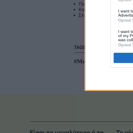
Πολωνία
Καναδάς
I want 
Σλοβακία
Advertis
Opted 
I want t
of my P
was col
Opted 
TAGS
#Μετεγκατάσταση
Είσαι το μεγαλύτερο ή το
Το νέ