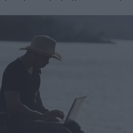
το πρώτο κουδούνι
λλα
ευρώ – Όλες 
ΣΗ