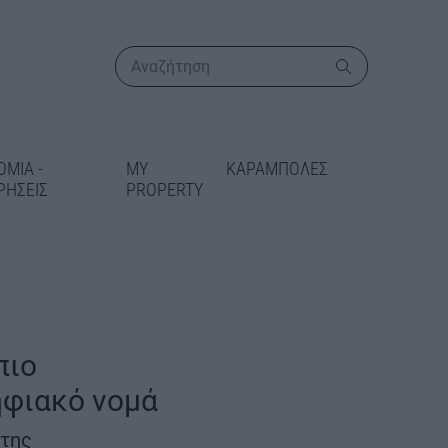
ΟΜΙΑ -
MY
ΚΑΡΑΜΠΟΛΕΣ
ΡΗΣΕΙΣ
PROPERTY
ΠΕΡΙΣΣΟΤΕΡΑ
πιο
ηφιακό νομά
άρου: Στο
αμμα
 της
45,4 εκατ.