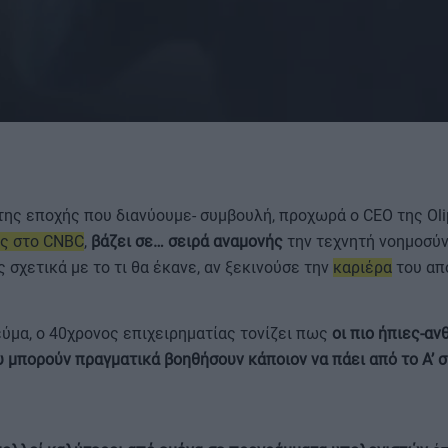
ΟΡΟΙ ΧΡΗΣΗΣ
 της εποχής που διανύουμε- συμβουλή, προχωρά ο CEO της Ol
ς στο CNBC
,
βάζει σε… σειρά αναμονής
την τεχνητή νοημοσύν
σχετικά με το τι θα έκανε, αν ξεκινούσε την
καριέρα
του από
ύμα, ο 40χρονος επιχειρηματίας τονίζει πως
οι πιο ήπιες-α
υ μπορούν πραγματικά βοηθήσουν κάποιον να πάει από το Α’ σ