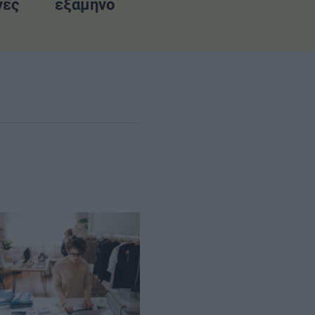
νες
εξάμηνο