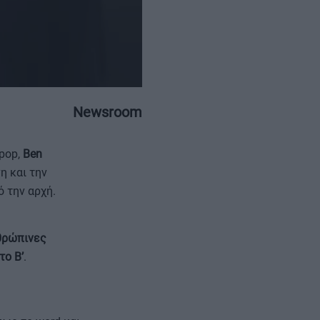
Newsroom
ΕΠΙΚΟΙΝΩΝΙΑ
ΤΑΥΤΟΤΗΤΑ
ipop,
Ben
η και την
 την αρχή.
νθρώπινες
το Β’
.