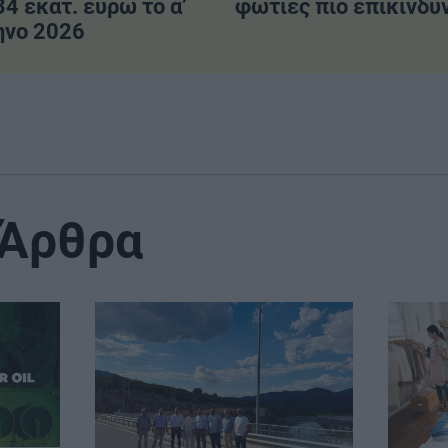
34 εκατ. ευρώ το α’
φωτιές πιο επικίνδυ
ηνο 2026
 Άρθρα