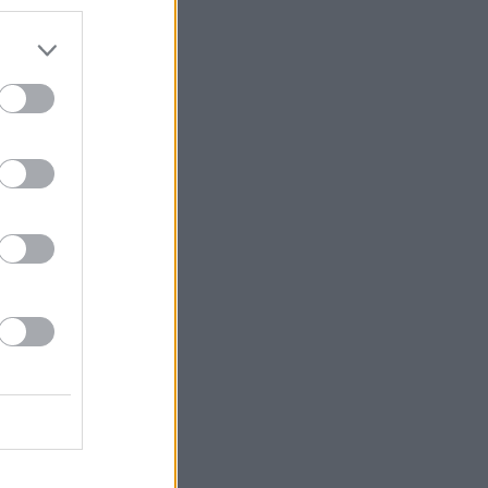
ς δεξιότητες
οί ηγέτες τις
ώ όπως λέει, ο
είστε
όζεστε θα είναι
σκόπιμη