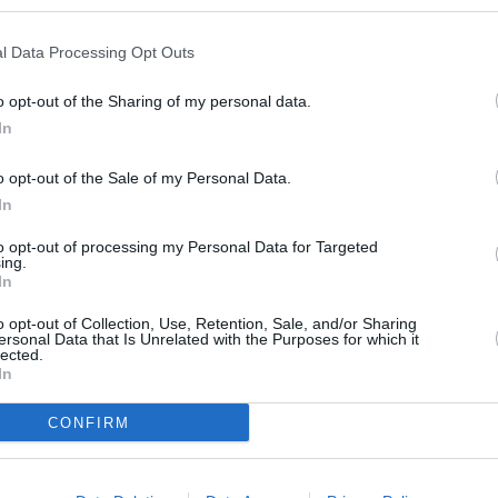
l Data Processing Opt Outs
δόν όλα είναι διαπροσωπικά». Γι’ αυτό,
παρόλο που οι τεχνικέ
 έχουν μεγάλη ζήτηση
και πολλοί εργοδότες και επιχειρηματικ
o opt-out of the Sharing of my personal data.
 για τον Goodwin πολύ απλά, δεν είναι τόσο σημαντικές, εν
In
αλιάσει περισσότερο την επιστροφή στις ρίζες του.
o opt-out of the Sale of my Personal Data.
In
ργικοί. Θα θέλετε να έχετε κριτική σκέψη και θα θέλετε να 
to opt-out of processing my Personal Data for Targeted
ing.
ω ότι
η ικανότητα να μαθαίνετε νέα πράγματα και να προσαρμ
In
αδήποτε συγκεκριμένη δεξιότητα μαθαίνετε
», συμπληρώνει.
o opt-out of Collection, Use, Retention, Sale, and/or Sharing
ersonal Data that Is Unrelated with the Purposes for which it
lected.
In
αυτές τις δεξιότητες στις δικές σας σχέσεις
(ενσυναίσθηση,
κή σκέψη κλπ), οπότε
μπορείτε να τις ενισχύσετε με κάποια 
CONFIRM