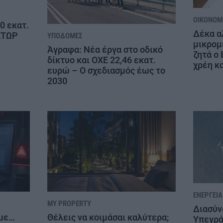
ΟΙΚΟΝΟΜΊ
00 εκατ.
Δέκα α
ΚΤΩΡ
ΥΠΟΔΟΜΈΣ
μικρομ
Άγραφα: Νέα έργα στο οδικό
ζητά ο 
δίκτυο και ΟΧΕ 22,46 εκατ.
χρέη κ
ευρώ – Ο σχεδιασμός έως το
2030
ΕΝΈΡΓΕΙΑ
MY PROPERTY
Διασύν
 με…
Θέλεις να κοιμάσαι καλύτερα;
Υπεγρά