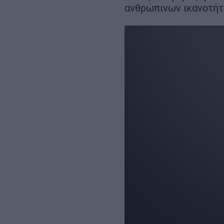
ευρώ – Ο σχεδιασμός έως το
ανθρώπινων ικανοτήτω
2030
REAL ESTATE
ΠΕΡΙΒΑΛΛΟΝ
ΕΝΕΡΓΕΙΑ
ΜΕΤΑΦΟΡΕΣ - ΗΛΕΚΤΡΟΚΙΝΗ
ΨΗΦΙΑΚΟΣ ΚΟΣΜΟΣ
ΟΙΚΟΝΟΜΙΑ - ΕΠΙΧΕΙΡΗΣΕΙΣ
MY PROPERTY