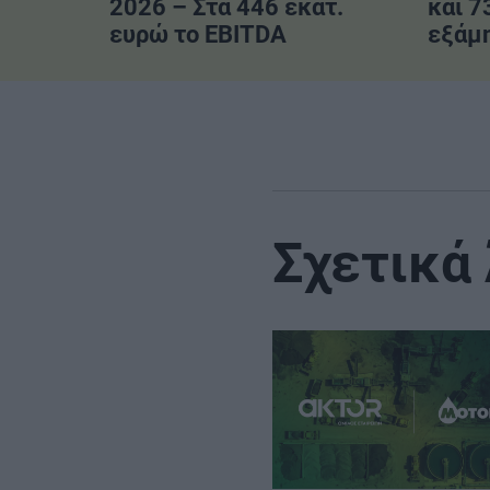
2026 – Στα 446 εκατ.
και 7
ευρώ το EBITDA
εξάμ
Σχετικά