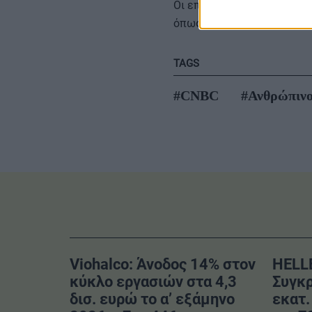
Οι επαγγελματίες με αυτά
όπως καταλήγει, «
βοηθούν 
TAGS
#CNBC
#Ανθρώπινο
Viohalco: Άνοδος 14% στον
HELL
κύκλο εργασιών στα 4,3
Συγκρ
δισ. ευρώ το α’ εξάμηνο
εκατ.