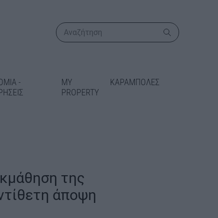
ΟΜΙΑ -
MY
ΚΑΡΑΜΠΟΛΕΣ
ΡΗΣΕΙΣ
PROPERTY
ΠΕΡΙΣΣΟΤΕΡΑ
εκμάθηση της
ι η
αντίθετη άποψη
κή αδειοδότηση
ιστημιούπολη
ης