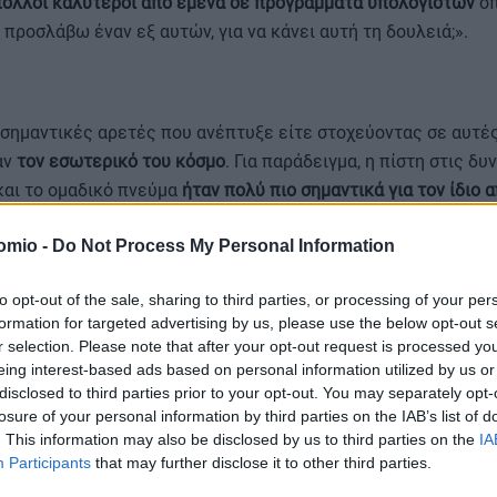
ολλοί καλύτεροι από εμένα σε προγράμματα υπολογιστών
όπ
ην προσλάβω έναν εξ αυτών, για να κάνει αυτή τη δουλειά;».
 σημαντικές αρετές που ανέπτυξε είτε στοχεύοντας σε αυτέ
αν
τον εσωτερικό του κόσμο
. Για παράδειγμα, η πίστη στις δυ
και το ομαδικό πνεύμα
ήταν πολύ πιο σημαντικά για τον ίδιο απ
 τεχνητής νοημοσύνης
.
omio -
Do Not Process My Personal Information
ίσης ο επικεφαλής σχεδιαστής της εταιρείας του, γεγονός πο
to opt-out of the sale, sharing to third parties, or processing of your per
ν γεύσεων Olipop, λέει ότι
η ενσυναίσθηση, το να έχει ένα σ
formation for targeted advertising by us, please use the below opt-out s
r selection. Please note that after your opt-out request is processed y
η με τον περίγυρό σου
είναι τα χαρακτηριστικά και οι δεξιότ
eing interest-based ads based on personal information utilized by us or
ια να βοηθήσουν στην εξέλιξη μιας
επιχείρησης
.
disclosed to third parties prior to your opt-out. You may separately opt-
losure of your personal information by third parties on the IAB’s list of
. This information may also be disclosed by us to third parties on the
IA
Participants
that may further disclose it to other third parties.
πιχείρηση είναι διαπροσωπικά»