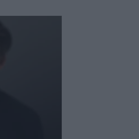
ς Βόλου