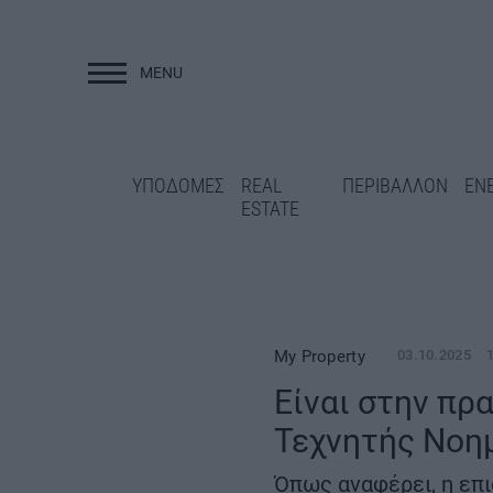
MENU
ΥΠΟΔΟΜΕΣ
ΥΠΟΔΟΜΕΣ
REAL
ΠΕΡΙΒΑΛΛΟΝ
ΕΝ
ESTATE
My Property
03.10.2025
Είναι στην πρ
Επανεκκίνηση για
Τεχνητής Νοημ
Νεστορίου: Στον 
Άγραφα: Νέα έργα στο οδικό
διαγωνισμός των 
δίκτυο και ΟΧΕ 22,46 εκατ.
Όπως αναφέρει, η επι
ευρώ