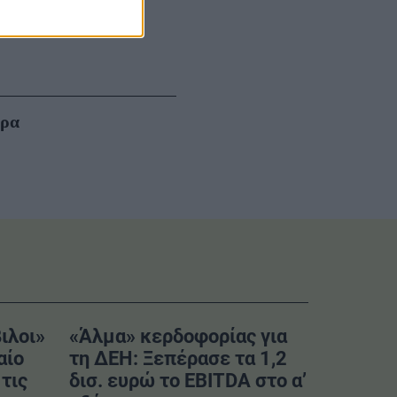
 Goodwin
, καθώς
 δυναμικού
».
έρα
ιλοι»
«Άλμα» κερδοφορίας για
αίο
τη ΔΕΗ: Ξεπέρασε τα 1,2
τις
δισ. ευρώ το EBITDA στο α’