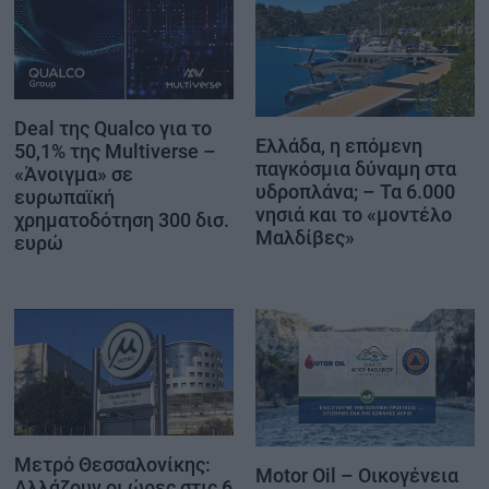
Deal της Qualco για το
Ελλάδα, η επόμενη
50,1% της Multiverse –
παγκόσμια δύναμη στα
«Άνοιγμα» σε
υδροπλάνα; – Τα 6.000
ευρωπαϊκή
νησιά και το «μοντέλο
χρηματοδότηση 300 δισ.
Μαλδίβες»
ευρώ
Μετρό Θεσσαλονίκης:
Motor Oil – Οικογένεια
Αλλάζουν οι ώρες στις 6