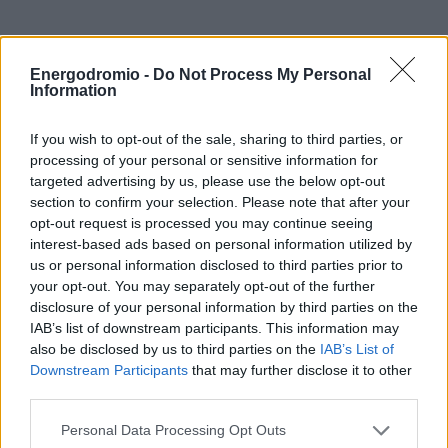
«Η εταιρική κοινωνική ευθύνη αποτελεί αναπόσπαστο
Energodromio -
Do Not Process My Personal
κομμάτι της Cenergy Holdings και των δραστηριοτήτων
Information
της. Μέσω της συνεργασίας με τη Breathe Hellas, μας
If you wish to opt-out of the sale, sharing to third parties, or
δίνεται η δυνατότητα να στηρίξουμε τις τοπικές
processing of your personal or sensitive information for
κοινότητες όπου δραστηριοποιούμαστε, ενισχύοντας τις
targeted advertising by us, please use the below opt-out
δεξιότητες και την ψυχική υγεία των νέων και
section to confirm your selection. Please note that after your
συμβάλλοντας έτσι στην ανάπτυξη των περιοχών
opt-out request is processed you may continue seeing
interest-based ads based on personal information utilized by
Βοιωτίας και Κορίνθου».
us or personal information disclosed to third parties prior to
your opt-out. You may separately opt-out of the further
Η κ.
Τατιάνα Μπλάτνικ ,
Ιδρύτρια της Breathe Hellas σε
disclosure of your personal information by third parties on the
δήλωσή της σημείωσε:
IAB’s list of downstream participants. This information may
also be disclosed by us to third parties on the
IAB’s List of
Downstream Participants
that may further disclose it to other
third parties.
«Είμαστε ιδιαίτερα χαρούμενοι για τη συνεργασία μας με
την Cenergy Holdings, μια εταιρεία που μοιράζεται το
Personal Data Processing Opt Outs