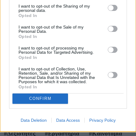
όραμά μας για τη στήριξη της νέας γενιάς και την
I want to opt-out of the Sharing of my
προαγωγή της ψυχικής υγείας. Μαζί, στοχεύουμε να
personal data.
Opted In
προσφέρουμε ουσιαστικές ευκαιρίες στους νέους που
τις χρειάζονται περισσότερο».
I want to opt-out of the Sale of my
Personal Data.
Opted In
Η Breathe Hellas δεσμεύεται να συνεχίσει το έργο της για
την προαγωγή της ψυχικής υγείας, προσφέροντας
I want to opt-out of processing my
Personal Data for Targeted Advertising.
εργαλεία και πόρους αυτοφροντίδας σε όλους. Μέσα
Opted In
από συνεργασίες και δράσεις ευαισθητοποίησης,
I want to opt-out of Collection, Use,
επιδιώκει να δημιουργήσει μια κοινωνία όπου η ψυχική
Retention, Sale, and/or Sharing of my
Personal Data that Is Unrelated with the
ευεξία αποτελεί προτεραιότητα. Μαζί, μπορούμε να
Purposes for which it was collected.
Opted In
διαμορφώσουμε ένα μέλλον όπου κανείς δεν θα νιώθει
μόνος.
CONFIRM
TAGS
Data Deletion
Data Access
Privacy Policy
#Breathe Hellas
#Cenergy Holdings
#Δεξιότητες
#Εργαστήρια
#Καινοτομία