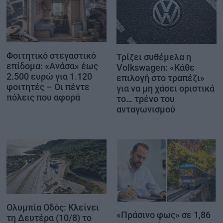
Φοιτητικό στεγαστικό
Τρίζει συθέμελα η
επίδομα: «Ανάσα» έως
Volkswagen: «Κάθε
2.500 ευρώ για 1.120
επιλογή στο τραπέζι»
φοιτητές – Οι πέντε
για να μη χάσει οριστικά
πόλεις που αφορά
το… τρένο του
ανταγωνισμού
Ολυμπία Οδός: Κλείνει
«Πράσινο φως» σε 1,86
τη Δευτέρα (10/8) το