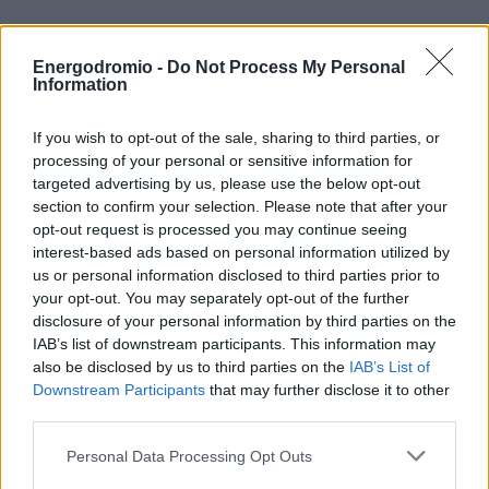
LAMDA Development: Χτύπησε το καμπανάκι για το νέο
Energodromio -
Do Not Process My Personal
ομόλογο στην Euronext Athens
Information
«Κόβει κορδέλες» η Lamda Development στο Ελληνικό –
If you wish to opt-out of the sale, sharing to third parties, or
Εγκαίνια τον Ιούλιο για το Αθλητικό Πάρκο, ακολουθούν
processing of your personal or sensitive information for
targeted advertising by us, please use the below opt-out
Little Athens και Riviera Galleria
section to confirm your selection. Please note that after your
opt-out request is processed you may continue seeing
interest-based ads based on personal information utilized by
Σ. Ηλιοπούλου: Μοντέλο βιώσιμης πόλης και «απάντηση»
us or personal information disclosed to third parties prior to
στην κλιματική κρίση το Μητροπολιτικό Πάρκο
your opt-out. You may separately opt-out of the further
disclosure of your personal information by third parties on the
Ελληνικού
IAB’s list of downstream participants. This information may
also be disclosed by us to third parties on the
IAB’s List of
Downstream Participants
that may further disclose it to other
TAGS
third parties.
#Lamda Development
Personal Data Processing Opt Outs