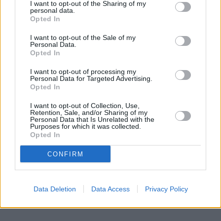
#Ομολογιακό δάνειο
I want to opt-out of the Sharing of my
personal data.
Opted In
I want to opt-out of the Sale of my
Personal Data.
Opted In
ΔΙΑΒΑΣΤΕ ΕΠΙΣΗΣ
I want to opt-out of processing my
Personal Data for Targeted Advertising.
Opted In
I want to opt-out of Collection, Use,
Retention, Sale, and/or Sharing of my
Νέο «πράσινο» άλμα της
Φρένο στην 
Personal Data that Is Unrelated with the
ΔΕΗ: Εδραιώνει την
εργασίας τω
Purposes for which it was collected.
Opted In
παρουσία της στην
Χάθηκαν 23.
Κεντρική Ευρώπη με
τον Ιούλιο, α
CONFIRM
mega deal 2 GW
ισορροπίες σ
Data Deletion
Data Access
Privacy Policy