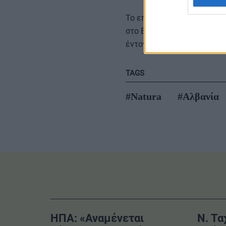
Το επενδυτικό πρόγραμμα 
στο Βελιγράδι της Σερβίας
έντονες κοινωνικές αντιδρ
TAGS
#Natura
#Αλβανία
ΗΠΑ: «Αναμένεται
Ν. Τα