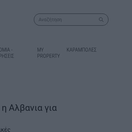
ΟΜΙΑ -
MY
ΚΑΡΑΜΠΟΛΕΣ
ΡΗΣΕΙΣ
PROPERTY
ΠΕΡΙΣΣΟΤΕΡΑ
 η Αλβανια για
ικατάσταση
 στις Γραμμές
ικές
δίδεται 5