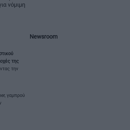
ρα
για νόμιμη
Newsroom
στικού
ιοχές της
ντας την
ner, γαμπρού
ν