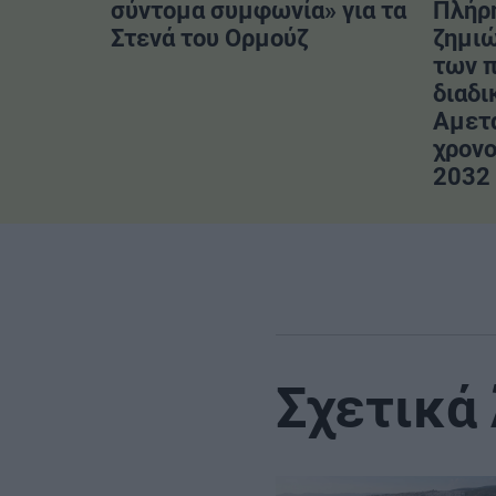
σύντομα συμφωνία» για τα
Πλήρ
Στενά του Ορμούζ
ζημιώ
των 
διαδι
Αμετ
χρονο
2032
Σχετικά