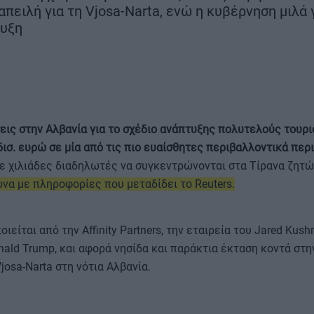
μήνες νωρίτε
πειλή για τη Vjosa-Narta, ενώ η κυβέρνηση μιλά 
στα 22 χλμ.
τυξη
εις στην Αλβανία για το σχέδιο ανάπτυξης πολυτελούς τουρι
ισ. ευρώ σε μία από τις πιο ευαίσθητες περιβαλλοντικά περ
ε χιλιάδες διαδηλωτές να συγκεντρώνονται στα Τίρανα ζητώ
α με πληροφορίες που μεταδίδει το Reuters.
ΣΗ
ιείται από την Affinity Partners, την εταιρεία του Jared Kush
ld Trump, και αφορά νησίδα και παράκτια έκταση κοντά στη
osa-Narta στη νότια Αλβανία.