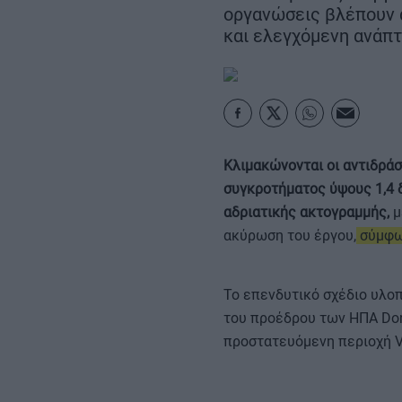
Σεπτεμβρίου
οργανώσεις βλέπουν α
– Αμετάβλητο το
χρονοδιάγραμμα για το 2032
και ελεγχόμενη ανάπ
REAL ESTATE
ΠΕΡΙΒΑΛΛΟΝ
Κλιμακώνονται οι αντιδράσ
ΕΝΕΡΓΕΙΑ
συγκροτήματος ύψους 1,4 δ
αδριατικής ακτογραμμής,
μ
ακύρωση του έργου,
σύμφων
ΜΕΤΑΦΟΡΕΣ - ΗΛΕΚΤΡΟΚΙΝΗ
ΨΗΦΙΑΚΟΣ ΚΟΣΜΟΣ
Το επενδυτικό σχέδιο υλοπο
του προέδρου των ΗΠΑ Dona
ΟΙΚΟΝΟΜΙΑ - ΕΠΙΧΕΙΡΗΣΕΙΣ
προστατευόμενη περιοχή Vj
MY PROPERTY