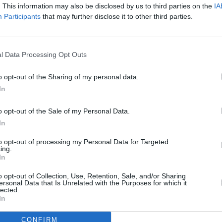
. This information may also be disclosed by us to third parties on the
IA
Participants
that may further disclose it to other third parties.
Καινοτομίας της Αλβανίας, Delina Ibrahimaj, δήλωσε ότι βρί
εριβαλλοντικές μελέτες και ότι το επενδυτικό σχέδιο θα πρέ
l Data Processing Opt Outs
ν περιβαλλοντική νομοθεσία και τις προβλέψεις προστασία
o opt-out of the Sharing of my personal data.
In
 η αλβανική νομοθεσία όσο και οι ευρωπαϊκές περιβαλλοντικ
o opt-out of the Sale of my Personal Data.
να αποτραπούν παρεμβάσεις που θα μπορούσαν να βλάψουν 
In
τατευόμενα οικοσυστήματα της περιοχής.
to opt-out of processing my Personal Data for Targeted
ing.
In
επένδυσης
o opt-out of Collection, Use, Retention, Sale, and/or Sharing
ersonal Data that Is Unrelated with the Purposes for which it
lected.
σιάσει τα σχέδια για την επένδυση στην Αλβανία το 2024, στο
In
αναπτύξεων στα Βαλκάνια.
CONFIRM