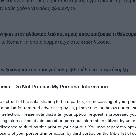
ν και έναν από τους σημαντικότερους υγροτόπους της περιο
ν κάθε χρόνο χιλιάδες φλαμίνγκο.
Ανήκει στον αλβανικό λαό και εμείς αποφασίζουμε τι θέλουμε 
ta Komani, η οποία συμμετείχε στις διαδηλώσεις.
αν ξεκινήσει την προηγούμενη εβδομάδα μετά την έναρξη
ιών και την άφιξη βαρέων μηχανημάτων στην περιοχή του έ
omio -
Do Not Process My Personal Information
ως η περιβαλλοντική νομοθεσία
to opt-out of the sale, sharing to third parties, or processing of your per
formation for targeted advertising by us, please use the below opt-out s
r selection. Please note that after your opt-out request is processed y
έρνηση της Αλβανίας υπερασπίζεται την επένδυση, ενώ οι ε
eing interest-based ads based on personal information utilized by us or
ζουν ότι το έργο θα υλοποιηθεί με γνώμονα τη «υπεύθυνη διαχ
disclosed to third parties prior to your opt-out. You may separately opt-
losure of your personal information by third parties on the IAB’s list of
η» της περιοχής.