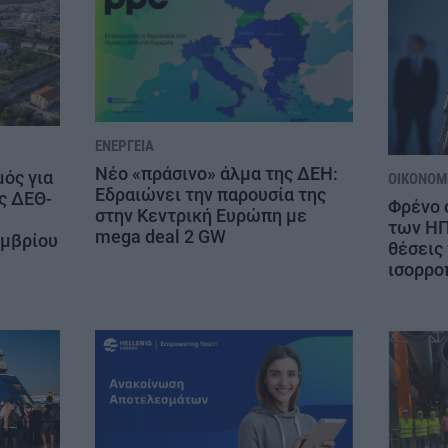
ΕΝΈΡΓΕΙΑ
Νέο «πράσινο» άλμα της ΔΕΗ:
μός για
ΟΙΚΟΝΟΜΊ
Εδραιώνει την παρουσία της
ς ΔΕΘ-
Φρένο 
στην Κεντρική Ευρώπη με
των ΗΠ
mega deal 2 GW
εμβρίου
θέσεις 
ισορρο