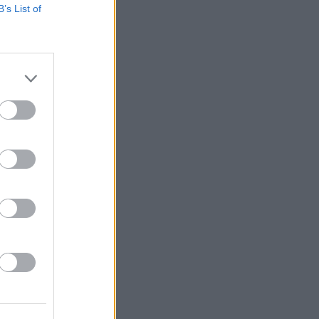
B’s List of
σκονται σε
πει να
ς των
ές οδηγίες
τη
 πλαίσιο