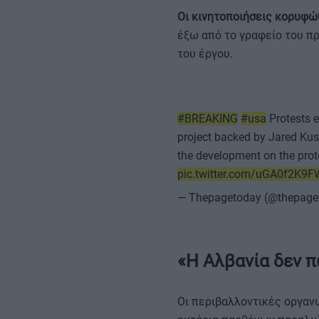
Οι κινητοποιήσεις κορυφώθ
ΚΑΡΑΜΠΟΛΕΣ
έξω από το γραφείο του π
του έργου.
#BREAKING
#usa
Protests e
project backed by Jared Kush
the development on the prot
pic.twitter.com/uGA0f2K9F
— Thepagetoday (@thepage
«Η Αλβανία δεν π
Οι περιβαλλοντικές οργανώ