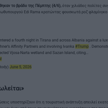
ηκαν το βράδυ της Πέμπτης (4/6),
όταν χιλιάδες πολίτες σ
ρωθυπουργού Edi Rama κρατώντας φουσκωτά ροζ φλαμίνγκο 
ntered a fourth night in Tirana and across Albania against a lux
ΟΡΟΙ ΧΡΗΣΗΣ
ner’s Affinity Partners and involving Ivanka
#Trump
. Demonstr
ected Vjosa-Narta wetland and Sazan Island, citing…
W
tody)
June 5, 2026
ωλείται»
σεις υποστηρίζουν ότι η τουριστική ανάπτυξη απειλεί εκατ