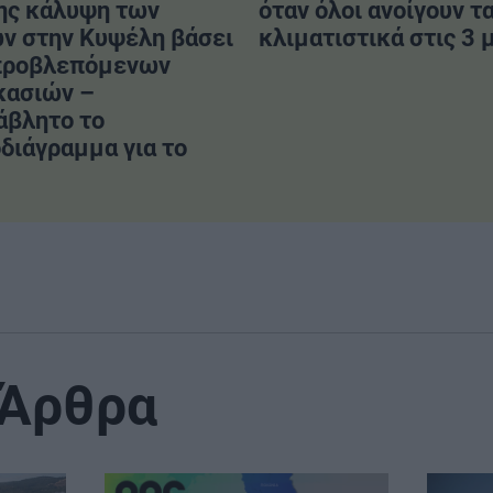
ης κάλυψη των
όταν όλοι ανοίγουν τ
ν στην Κυψέλη βάσει
κλιματιστικά στις 3 μ
προβλεπόμενων
κασιών –
άβλητο το
διάγραμμα για το
 Άρθρα