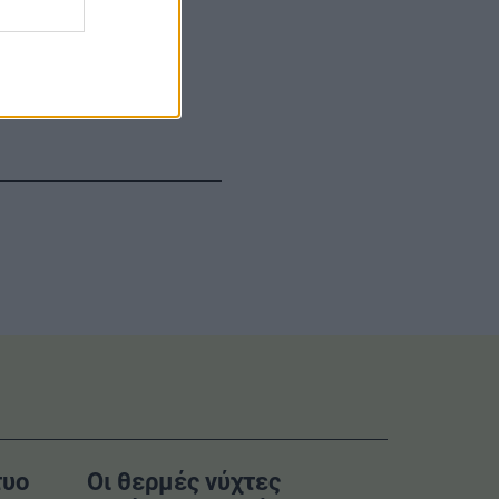
γκροτήματος
ιτα από
τυο
Οι θερμές νύχτες