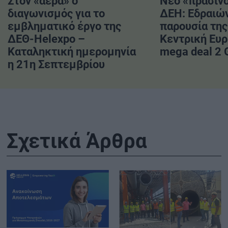
Στον «αέρα» ο
Νέο «πράσινο
διαγωνισμός για το
ΔΕΗ: Εδραιών
εμβληματικό έργο της
παρουσία της
ΔΕΘ-Helexpo –
Κεντρική Ευ
Καταληκτική ημερομηνία
mega deal 2
η 21η Σεπτεμβρίου
Σχετικά Άρθρα