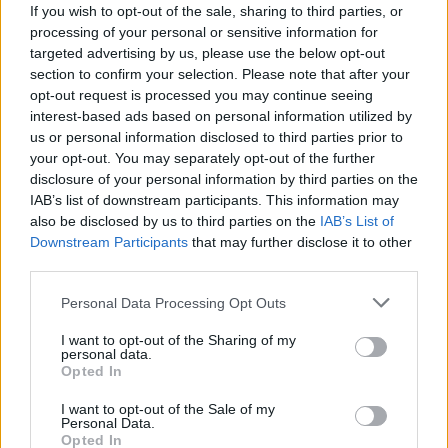
παρακολούθηση και αξιολόγηση δεικτών διαχείρισης
If you wish to opt-out of the sale, sharing to third parties, or
processing of your personal or sensitive information for
στερεών αποβλήτων, σε συνεργασία με τους αρμόδιους
targeted advertising by us, please use the below opt-out
φορείς συλλογής και επεξεργασίας δεδομένων.
section to confirm your selection. Please note that after your
opt-out request is processed you may continue seeing
Μ. Γραφάκος: Έμφαση σε ανακύκλωση και
interest-based ads based on personal information utilized by
ενεργειακή αξιοποίηση έως το 2027
us or personal information disclosed to third parties prior to
your opt-out. You may separately opt-out of the further
disclosure of your personal information by third parties on the
Από την πλευρά του, ο Γενικός Γραμματέας Συντονισμού
IAB’s list of downstream participants. This information may
Διαχείρισης Αποβλήτων του Υπουργείου Περιβάλλοντος
also be disclosed by us to third parties on the
IAB’s List of
και Ενέργειας,
Μανώλης Γραφάκος
, χαρακτήρισε
Downstream Participants
that may further disclose it to other
third parties.
ιδιαίτερα σημαντική τη διαδικασία πιστοποίησης των
ΦοΔΣΑ και σημείωσε ότι η ΡΑΑΕΥ έχει επιτελέσει τον
Personal Data Processing Opt Outs
θεσμικό της ρόλο στον τομέα της διαχείρισης
I want to opt-out of the Sharing of my
αποβλήτων.
personal data.
Opted In
Όπως ανακοίνωσε, βασικός στόχος του ΥΠΕΝ για την
I want to opt-out of the Sale of my
περίοδο
2026-2027
είναι η ενίσχυση της ανακύκλωσης, η
Personal Data.
Opted In
ανάπτυξη της χωριστής συλλογής αποβλήτων και η