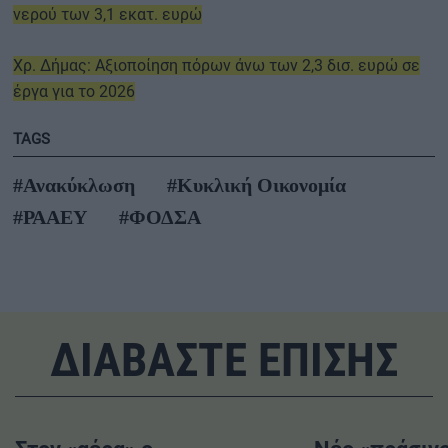
νερού των 3,1 εκατ. ευρώ
Χρ. Δήμας: Αξιοποίηση πόρων άνω των 2,3 δισ. ευρώ σε
έργα για το 2026
TAGS
#Ανακύκλωση
#Κυκλική Οικονομία
#ΡΑΑΕΥ
#ΦΟΔΣΑ
ΔΙΑΒΑΣΤΕ ΕΠΙΣΗΣ