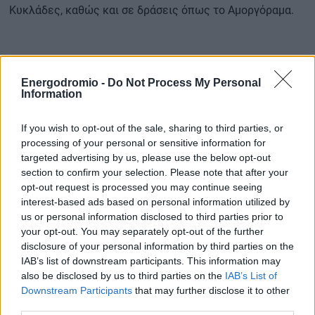
Κυκλάδες, καθώς και σε δράσεις όπως το Αμοργόραμα.
Παράλληλα, υπενθύμισε ότι τον περασμένο μήνα η
Ελλάδα και η Γαλλία
ανέλαβαν κοινή πρωτοβουλία για τη
Energodromio -
Do Not Process My Personal
Information
δημιουργία ομάδας φίλων για την προστασία των
θαλασσών στο πλαίσιο του Συμβουλίου της Ευρωπαϊκής
If you wish to opt-out of the sale, sharing to third parties, or
Ένωσης
. Όπως τόνισε, η θαλάσσια πολιτική αποτελεί
processing of your personal or sensitive information for
πλέον στρατηγική προτεραιότητα για την Ευρώπη.
targeted advertising by us, please use the below opt-out
section to confirm your selection. Please note that after your
opt-out request is processed you may continue seeing
interest-based ads based on personal information utilized by
us or personal information disclosed to third parties prior to
your opt-out. You may separately opt-out of the further
disclosure of your personal information by third parties on the
IAB’s list of downstream participants. This information may
also be disclosed by us to third parties on the
IAB’s List of
Downstream Participants
that may further disclose it to other
third parties.