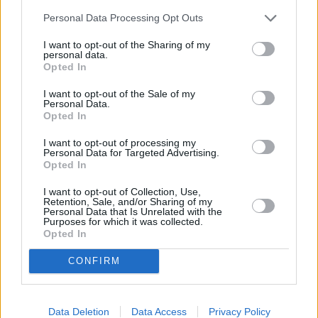
Personal Data Processing Opt Outs
I want to opt-out of the Sharing of my
Περισσότερες ειδήσεις
personal data.
Opted In
I want to opt-out of the Sale of my
Personal Data.
Στ. Παπασταύρου από Παρίσι: Στρατηγική συνεργασία με
Opted In
τη Γαλλία για την προστασία των θαλασσών
I want to opt-out of processing my
Personal Data for Targeted Advertising.
Ημέρα Natura 2000: Νέες περιβαλλοντικές μελέτες για
Opted In
Θεσσαλονίκη, Χαλκιδική, Πρέβεζα και Άρτα
I want to opt-out of Collection, Use,
Retention, Sale, and/or Sharing of my
Personal Data that Is Unrelated with the
«Σπάει» τα κοντέρ θερμότητας η Πορτογαλία – Ρεκόρ
Purposes for which it was collected.
Opted In
25ετίας τον Μάιο με 40,3°C
CONFIRM
TAGS
Data Deletion
Data Access
Privacy Policy