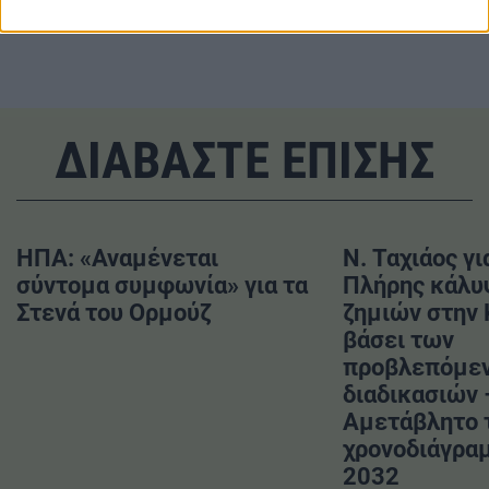
#Ocean Eye
#Παπασταύρου
#ΥΠΕΝ
ΔΙΑΒΑΣΤΕ ΕΠΙΣΗΣ
ΗΠΑ: «Αναμένεται
Ν. Ταχιάος γι
σύντομα συμφωνία» για τα
Πλήρης κάλυ
Στενά του Ορμούζ
ζημιών στην
βάσει των
προβλεπόμε
διαδικασιών 
Αμετάβλητο 
χρονοδιάγραμ
2032