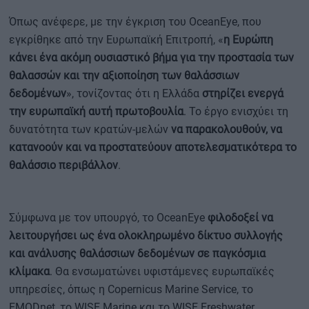
Όπως ανέφερε, με την έγκριση του OceanEye, που
εγκρίθηκε από την Ευρωπαϊκή Επιτροπή, «
η Ευρώπη
κάνει ένα ακόμη ουσιαστικό βήμα για την προστασία των
θαλασσών και την αξιοποίηση των θαλάσσιων
δεδομένων
», τονίζοντας ότι η Ελλάδα
στηρίζει ενεργά
την ευρωπαϊκή αυτή πρωτοβουλία
. Το έργο ενισχύει τη
δυνατότητα των κρατών-μελών
να παρακολουθούν, να
κατανοούν και να προστατεύουν αποτελεσματικότερα το
θαλάσσιο περιβάλλον
.
Σύμφωνα με τον υπουργό, το OceanEye
φιλοδοξεί να
λειτουργήσει ως ένα ολοκληρωμένο δίκτυο συλλογής
και ανάλυσης θαλάσσιων δεδομένων σε παγκόσμια
κλίμακα
. Θα ενσωματώνει υφιστάμενες ευρωπαϊκές
υπηρεσίες, όπως η Copernicus Marine Service, το
EMODnet, το WISE Marine και το WISE Freshwater.