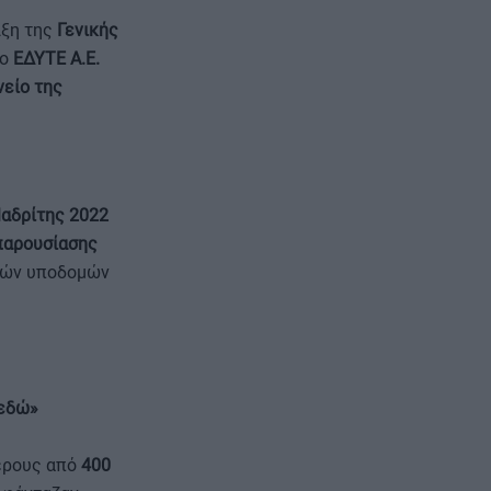
ιξη της
Γενικής
το
ΕΔΥΤΕ Α.Ε.
είο της
αδρίτης 2022
παρουσίασης
κών υποδομών
 εδώ»
ερους από
400