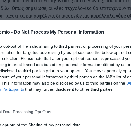
ρξης και τόνισε ότι «οι κβαντικές επικοινωνίες, που κάποτ
 εδώ». Όπως σημείωσε, οι νέες τεχνολογίες θα επιταχύνουν 
η ταχύτητα και ασφάλεια, δημιουργώντας παράλληλα
νέες ε
θμίζοντας την προστασία των δεδομένων.
omio -
Do Not Process My Personal Information
to opt-out of the sale, sharing to third parties, or processing of your per
formation for targeted advertising by us, please use the below opt-out s
r selection. Please note that after your opt-out request is processed y
eing interest-based ads based on personal information utilized by us or
disclosed to third parties prior to your opt-out. You may separately opt-
losure of your personal information by third parties on the IAB’s list of
. This information may also be disclosed by us to third parties on the
IA
Participants
that may further disclose it to other third parties.
l Data Processing Opt Outs
o opt-out of the Sharing of my personal data.