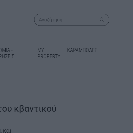
ΟΜΙΑ -
MY
ΚΑΡΑΜΠΟΛΕΣ
ΡΗΣΕΙΣ
PROPERTY
ΠΕΡΙΣΣΟΤΕΡΑ
του κβαντικού
ικατάσταση
 στις Γραμμές
 και
δίδεται 5