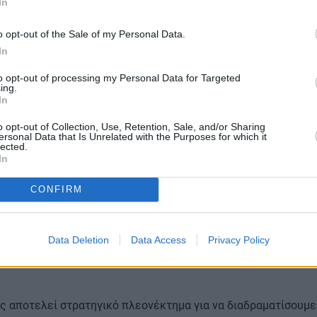
In
o opt-out of the Sale of my Personal Data.
In
to opt-out of processing my Personal Data for Targeted
ing.
In
o opt-out of Collection, Use, Retention, Sale, and/or Sharing
ersonal Data that Is Unrelated with the Purposes for which it
lected.
In
CONFIRM
ικός Γραμματέας Τηλεπικοινωνιών και Ταχυδρομείων, Κωνστα
τι «το 2025 έχει ανακηρυχθεί από την UNESCO ως η Χρονιά τ
τας ότι η Ελλάδα
επενδύει τόσο σε επίγεια όσο και σε δορυφ
Data Deletion
Data Access
Privacy Policy
πλισμού αστεροσκοπείων με οπτικά τερματικά.
ας αποτελεί στρατηγικό πλεονέκτημα για να διαδραματίσουμ