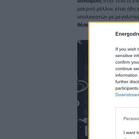
συνέδρους
στην τελετή ένα
μακρινό μέλλον, είναι ήδη
υπολογιστών με μεγαλύτερ
θέσεις εργασίας
και αναβα
Energodr
If you wish 
sensitive in
confirm you
continue se
information 
further disc
participants
Downstream 
Persona
I want t