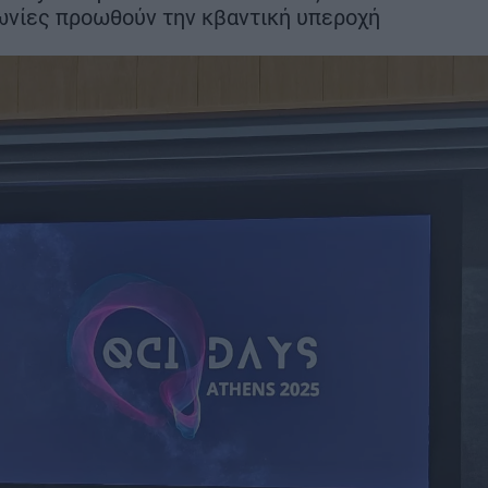
μήνες νωρίτε
ωνίες προωθούν την κβαντική υπεροχή
στα 22 χλμ.
ΣΗ