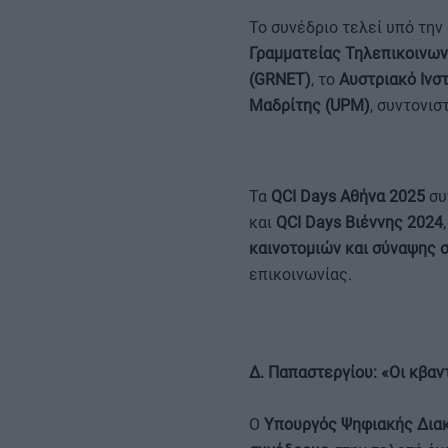
Το συνέδριο τελεί υπό την
Γραμματείας Τηλεπικοινων
(GRNET)
, το
Αυστριακό Ινστ
Μαδρίτης (UPM)
, συντονισ
Τα
QCI Days Αθήνα 2025
συ
και
QCI Days Βιέννης 2024
καινοτομιών και σύναψης 
επικοινωνίας.
Δ. Παπαστεργίου: «Οι κβαν
Ο
Υπουργός Ψηφιακής Δια