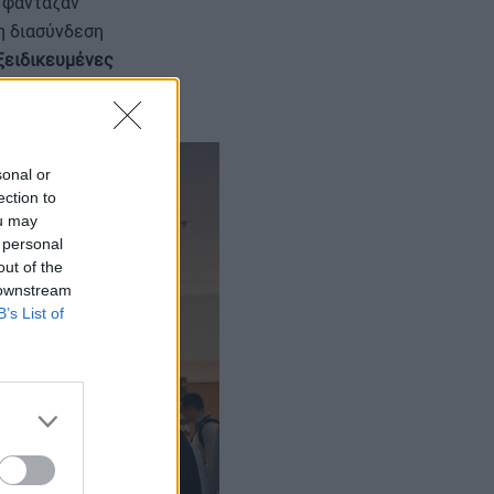
ε φάνταζαν
τη διασύνδεση
ξειδικευμένες
sonal or
ection to
ou may
 personal
out of the
 downstream
B’s List of