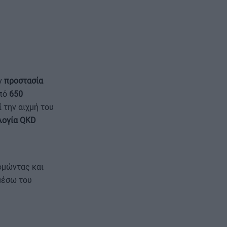
ν
προστασία
από
650
 την αιχμή του
λογία QKD
ομώντας και
μέσω του