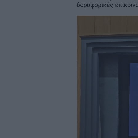
Σεπτεμβρίου
δορυφορικές επικοιν
– Αμετάβλητο το
χρονοδιάγραμμα για το 2032
REAL ESTATE
ΠΕΡΙΒΑΛΛΟΝ
ΕΝΕΡΓΕΙΑ
ΜΕΤΑΦΟΡΕΣ - ΗΛΕΚΤΡΟΚΙΝΗ
ΨΗΦΙΑΚΟΣ ΚΟΣΜΟΣ
ΟΙΚΟΝΟΜΙΑ - ΕΠΙΧΕΙΡΗΣΕΙΣ
MY PROPERTY