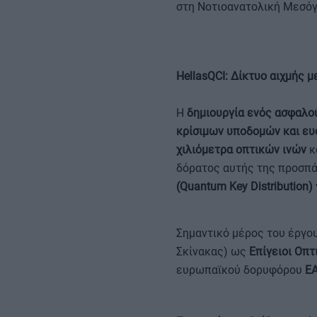
στη Νοτιοανατολική Μεσόγ
HellasQCI: Δίκτυο αιχμής
Η
δημιουργία ενός ασφαλο
κρίσιμων υποδομών και ε
χιλιόμετρα οπτικών ινών
κ
δόρατος αυτής της προσπά
(Quantum Key Distribution)
Σημαντικό μέρος του έργου
Σκίνακας) ως
Επίγειοι Οπτ
ευρωπαϊκού δορυφόρου
E