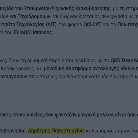
αιγίδα του Υπουργείου Ψηφιακής Διακυβέρνησης
, με τη στήρ
ιών και Ταχυδρομείων
και διοργανώνεται σε συνεργασία με 
ιτούτο Τεχνολογίας (AIT)
, τον φορέα
QCI-CAT
και το
Πολυτεχν
τή του
EuroQCI Ισπανίας
.
νεχίζουν τη δυναμική πορεία που ξεκίνησε με τα
QKD Days Μ
, προσφέροντας μια
μοναδική πλατφόρμα ανταλλαγής ιδεών, 
συνεργασιών
στον ταχέως αναπτυσσόμενο τομέα των κβαντι
τικές επικοινωνίες, που φάνταζαν μακρινό μέλλον, είναι ήδη
κυβέρνησης,
Δημήτρης Παπαστεργίου
, καλωσόρισε περισσότ