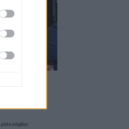
ντίνος
ης Κβαντικής
ορικά δίκτυα
ε ρόλο κόμβου