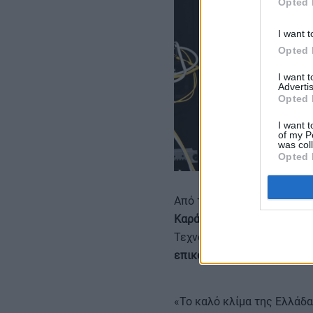
Opted 
I want t
Opted 
I want 
Advertis
Opted 
I want t
of my P
was col
Opted 
Από την πλευρά του, ο
Γεν
Καράντζαλος
, επεσήμανε ό
Τεχνολογίας», επισημαίνον
επικοινωνίας
μέσω του εξο
«Το καλό κλίμα της Ελλάδ