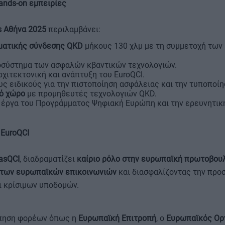
ands-on εμπειρίες
s Αθήνα 2025
περιλαμβάνει:
ματικής σύνδεσης QKD
μήκους 130 χλμ με τη συμμετοχή των
κοσύστημα των ασφαλών κβαντικών τεχνολογιών.
χιτεκτονική και ανάπτυξη του EuroQCI.
ς ειδικούς για την πιστοποίηση ασφάλειας και την τυποποίη
ό χώρο
με προμηθευτές τεχνολογιών QKD.
έργα του Προγράμματος Ψηφιακή Ευρώπη και την ερευνητική
 EuroQCI
lasQCI
, διαδραματίζει
καίριο ρόλο στην ευρωπαϊκή πρωτοβουλ
 των ευρωπαϊκών επικοινωνιών
και διασφαλίζοντας την προ
 κρίσιμων υποδομών.
πηση φορέων όπως η
Ευρωπαϊκή Επιτροπή
, ο
Ευρωπαϊκός Ορ