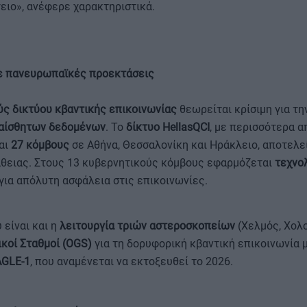
ειο», ανέφερε χαρακτηριστικά.
 με πανευρωπαϊκές προεκτάσεις
ύς δικτύου κβαντικής επικοινωνίας
θεωρείται κρίσιμη για τη
υαίσθητων δεδομένων
. Το
δίκτυο HellasQCI
, με περισσότερα 
αι
27 κόμβους
σε Αθήνα, Θεσσαλονίκη και Ηράκλειο, αποτελεί
θειας. Στους 13 κυβερνητικούς κόμβους εφαρμόζεται
τεχνο
για απόλυτη ασφάλεια στις επικοινωνίες.
 είναι και η
λειτουργία τριών αστεροσκοπείων
(Χελμός, Χολ
ικοί Σταθμοί (OGS)
για τη δορυφορική κβαντική επικοινωνία 
AGLE-1
, που αναμένεται να εκτοξευθεί το 2026.