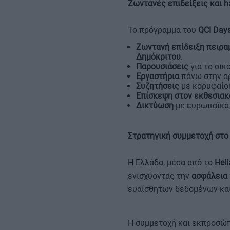
Ζωντανές επιδείξεις και h
Το πρόγραμμα του
QCI Day
Ζωντανή επίδειξη πειρα
Δημόκριτου
.
Παρουσιάσεις
για το οι
Εργαστήρια
πάνω στην αρ
Συζητήσεις
με κορυφαίου
Επίσκεψη στον εκθεσιακ
Δικτύωση
με ευρωπαϊκά 
Στρατηγική συμμετοχή στο
Η Ελλάδα, μέσα από το
Hel
ενισχύοντας την
ασφάλεια
ευαίσθητων δεδομένων και
Η συμμετοχή και εκπροσώ