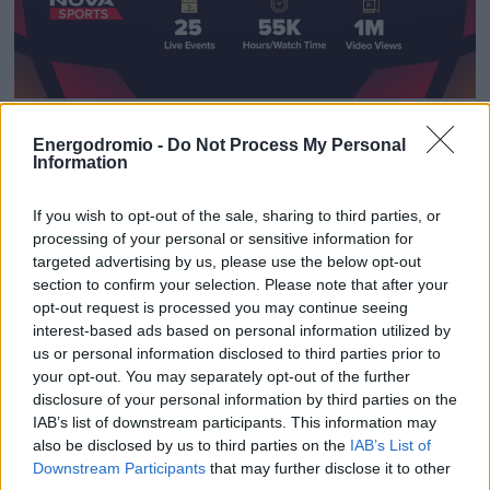
Ταυτόχρονα, η digital ομάδα του Novasports κάλυψε
202
Energodromio -
Do Not Process My Personal
Information
Live events
σε όλη τη σεζόν, εκ των οποίων
τα 25 κατά τη
διάρκεια του Final-4
στην πρωτεύουσα των Ηνωμένων
If you wish to opt-out of the sale, sharing to third parties, or
Αραβικών Εμιράτων.
processing of your personal or sensitive information for
targeted advertising by us, please use the below opt-out
section to confirm your selection. Please note that after your
Αξιοσημείωτες επιδόσεις το Novasports σημείωσε και
opt-out request is processed you may continue seeing
interest-based ads based on personal information utilized by
στα social media με τα videos που δημοσιεύτηκαν
να
us or personal information disclosed to third parties prior to
ξεπερνούν τα 5 εκατ. views στο Final-4
, ενώ συνολικά το
your opt-out. You may separately opt-out of the further
Watch Time στη διάρκεια της διοργάνωσης ήταν
disclosure of your personal information by third parties on the
περισσότερο από 2,5 εκατ. ώρες
. Ταυτόχρονα,
IAB’s list of downstream participants. This information may
also be disclosed by us to third parties on the
IAB’s List of
περισσότεροι από 4.500.000 αναγνώστες και φίλοι
του
Downstream Participants
that may further disclose it to other
μπάσκετ συνδέθηκαν με την κορυφαία διασυλλογική