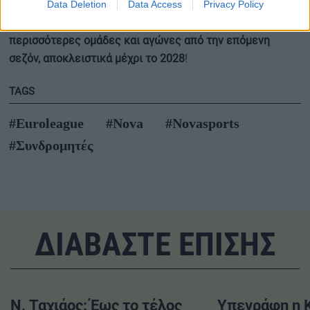
EuroLeague, την κορυφαία ευρωπαϊκή διασυλλογική
Data Deletion
Data Access
Privacy Policy
διοργάνωση στον χώρο του μπάσκετ,
ανανεωμένη με
περισσότερες ομάδες και αγώνες από την επόμενη
σεζόν, αποκλειστικά μέχρι το 2028
!
TAGS
#Euroleague
#Nova
#Novasports
#Συνδρομητές
ΔΙΑΒΑΣΤΕ ΕΠΙΣΗΣ
Ν. Ταχιάος: Έως το τέλος
Υπεγράφη η Κ