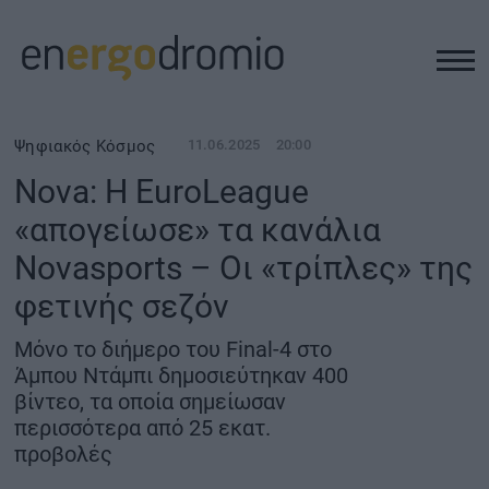
ΥΠΟΔΟΜΕΣ
Ψηφιακός Κόσμος
11.06.2025
20:00
Nova: Η EuroLeague
REAL ESTATE
«απογείωσε» τα κανάλια
Novasports – Οι «τρίπλες» της
ΠΕΡΙΒΑΛΛΟΝ
φετινής σεζόν
ΕΝΕΡΓΕΙΑ
Μόνο το διήμερο του Final-4 στο
Άμπου Ντάμπι δημοσιεύτηκαν 400
ΜΕΤΑΦΟΡΕΣ - ΗΛΕΚΤΡΟΚΙΝΗΣΗ
βίντεο, τα οποία σημείωσαν
περισσότερα από 25 εκατ.
προβολές
ΨΗΦΙΑΚΟΣ ΚΟΣΜΟΣ