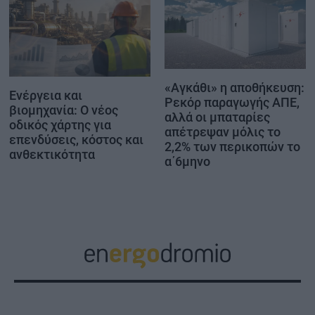
«Αγκάθι» η αποθήκευση:
Ενέργεια και
Ρεκόρ παραγωγής ΑΠΕ,
βιομηχανία: Ο νέος
αλλά οι μπαταρίες
οδικός χάρτης για
απέτρεψαν μόλις το
επενδύσεις, κόστος και
2,2% των περικοπών το
ανθεκτικότητα
α΄6μηνο