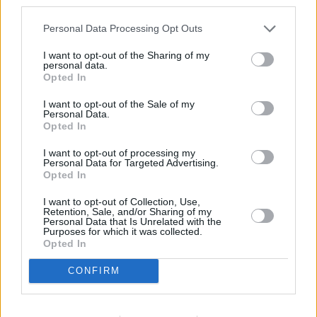
third parties.
διοργάνωση καθ’ όλη τη διάρκεια της σεζόν ενώ κατά τη
διάρκεια του Final-4
περισσότεροι από 450.000
Personal Data Processing Opt Outs
αναγνώστες εκτέθηκαν και αλληλοεπίδρασαν με το
I want to opt-out of the Sharing of my
personal data.
περιεχόμενο
.
Opted In
Το Novasports και όλη ομάδα του Digital Content με την
I want to opt-out of the Sale of my
Personal Data.
αγάπη και τους για το μπάσκετ και έχοντας την εμπειρία
Opted In
και τεχνογνωσία πολλών ετών, κατάφεραν να πετύχουν
I want to opt-out of processing my
εντυπωσιακά αποτελέσματα, σημειώνοντας
αλματώδη
Personal Data for Targeted Advertising.
Opted In
αύξηση στην επισκεψιμότητα και την προβολή του
περιεχομένου τους τελευταίες μήνες
, ενισχύοντας την
I want to opt-out of Collection, Use,
Retention, Sale, and/or Sharing of my
παρουσία στα ψηφιακά μέσα κατά τη διάρκεια αυτού του
Personal Data that Is Unrelated with the
σημαντικού αθλητικού γεγονότος.
Purposes for which it was collected.
Opted In
CONFIRM
Μείνετε συντονισμένοι στο Novasports με την κορυφαία
δημοσιογραφική ομάδα εκεί όπου θα απολαμβάνετε την