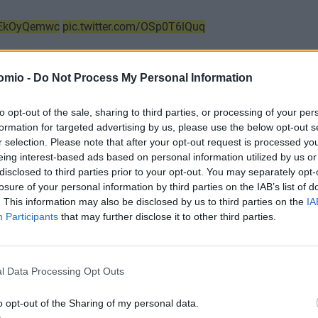
/UEkOyQemwc
pic.twitter.com/OSp0T6lQuq
ance24_en)
October 24, 2025
omio -
Do Not Process My Personal Information
ηφιακές Υπηρεσίες
to opt-out of the sale, sharing to third parties, or processing of your per
, που τέθηκε σε ισχύ πρόσφατα, στοχεύει να επιβάλει
αυστηρ
formation for targeted advertising by us, please use the below opt-out s
είας και ευθύνης
στις μεγάλες πλατφόρμες, υποχρεώνοντάς
r selection. Please note that after your opt-out request is processed y
ες από
παράνομο, ψευδές ή επιβλαβές περιεχόμενο
.
eing interest-based ads based on personal information utilized by us or
disclosed to third parties prior to your opt-out. You may separately opt-
losure of your personal information by third parties on the IAB’s list of
ης παράλληλα παραβιάσεις βάσει του
Νόμου για τις Ψηφιακές 
. This information may also be disclosed by us to third parties on the
IA
Participants
that may further disclose it to other third parties.
φορά τον ανταγωνισμό στις ψηφιακές αγορές.
l Data Processing Opt Outs
αι οι επιπτώσεις
o opt-out of the Sharing of my personal data.