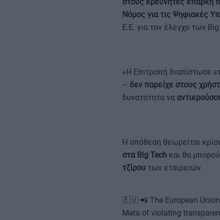
στους ερευνητές επαρκή 
Νόμος για τις Ψηφιακές Υπη
Ε.Ε. για τον έλεγχο των Big
«Η Επιτροπή διαπίστωσε επ
–
δεν παρείχε στους χρήσ
δυνατότητα να
αντικρούσο
Η υπόθεση θεωρείται κρίσ
στα Big Tech
και θα μπορού
τζίρου
των εταιρειών.
🇪🇺 📲 The European Union
Meta of violating transparen