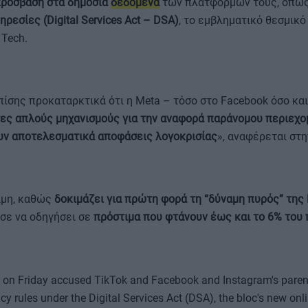
πρόσβαση στα δημόσια
δεδομένα
των πλατφορμών τους, όπως
ρεσίες (Digital Services Act – DSA)
, το εμβληματικό θεσμικό
 Tech.
ίσης προκαταρκτικά ότι η Meta – τόσο στο Facebook όσο και
τες απλούς μηχανισμούς για την αναφορά παράνομου περιεχ
υν αποτελεσματικά αποφάσεις λογοκρισίας
», αναφέρεται στ
ιμη, καθώς
δοκιμάζει για πρώτη φορά τη “δύναμη πυρός” της 
σε να οδηγήσει σε
πρόστιμα που φτάνουν έως και το 6% του
 on Friday accused TikTok and Facebook and Instagram's pare
cy rules under the Digital Services Act (DSA), the bloc's new onl