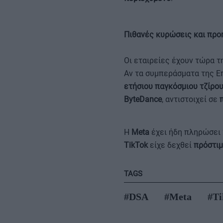
Πιθανές κυρώσεις και προ
Οι εταιρείες έχουν τώρα τ
Αν τα συμπεράσματα της Επ
ετήσιου παγκόσμιου τζίρο
ByteDance
, αντιστοιχεί σε
Η
Meta
έχει ήδη πληρώσει
TikTok
είχε δεχθεί
πρόστιμ
TAGS
#DSA
#Meta
#Ti