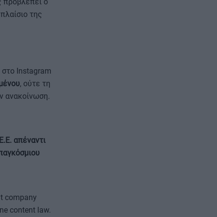
 προβλέπει ο
 πλαίσιο της
 στο Instagram
ομένου
, ούτε τη
ην ανακοίνωση.
Ε.Ε. απέναντι
 παγκόσμιου
nt company
ine content law.