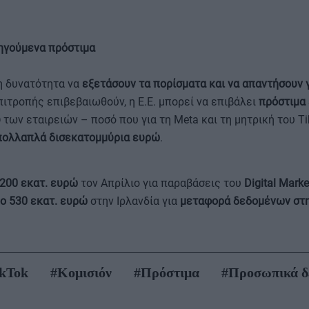
ηγούμενα πρόστιμα
η δυνατότητα να
εξετάσουν τα πορίσματα και να απαντήσουν
ιτροπής επιβεβαιωθούν, η Ε.Ε. μπορεί να επιβάλει
πρόστιμα 
υ
των εταιρειών – ποσό που για τη Meta και τη μητρική του Ti
πολλαπλά δισεκατομμύρια ευρώ
.
200 εκατ. ευρώ
τον Απρίλιο για παραβάσεις του
Digital Marke
ο 530 εκατ. ευρώ
στην Ιρλανδία για
μεταφορά δεδομένων στη
kTok
#Κομισιόν
#Πρόστιμα
#Προσωπικά δ