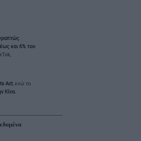
 γραπτώς
.
έως και 6% του
kTok,
ts Act
, ενώ το
ν Κίνα
.
εδομένα