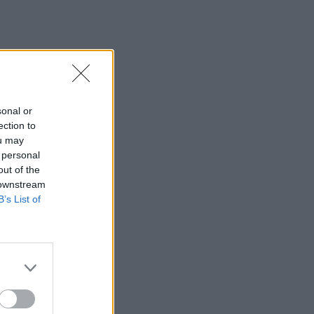
sonal or
ότερους
ection to
 τες να
ou may
 personal
out of the
 downstream
Αγορές (Digital
B’s List of