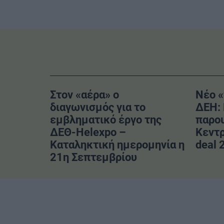
Στον «αέρα» ο
Νέο «
διαγωνισμός για το
ΔΕΗ: 
εμβληματικό έργο της
παρου
ΔΕΘ-Helexpo –
Κεντ
Καταληκτική ημερομηνία η
deal 
21η Σεπτεμβρίου