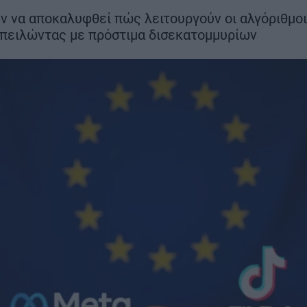
μήνες νωρίτερα
αεροδρόμιο να
ν να αποκαλυφθεί πώς λειτουργούν οι αλγόριθμοι 
κανονικά τον 
απειλώντας με πρόστιμα δισεκατομμυρίων
2028
ΣΗ