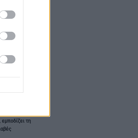
ρήσει σε
τα εργαλεία
ινωνικών
ι ψυχική υγεία
ι να έχουν
 αποτέλεσμα οι
,
εμποδίζει τη
λαβές