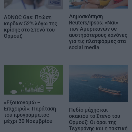
Δημοσκόπηση
ADNOC Gas: Πτώση
Reuters/Ipsos: «Ναι»
κερδών 52% λόγω της
των Αμερικανών σε
κρίσης στο Στενό του
αυστηρότερους κανόνες
Ορμούζ
για τις πλατφόρμες στα
social media
«Εξοικονομώ –
Επιχειρώ»: Παράταση
Πεδίο μάχης και
του προγράμματος
σκακιού το Στενό του
μέχρι 30 Νοεμβρίου
Ορμούζ: Οι όροι της
Τεχεράνης και η τακτική