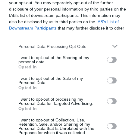
your opt-out. You may separately opt-out of the further
ετών
, με ανακαινίσεις οικονομικά δύσκολες ή
χρονοβόρες.
disclosure of your personal information by third parties on the
Η
αύξηση των τιμών των υλικών και της ενέργειας
,
IAB’s list of downstream participants. This information may
ιδίως το 2022, εκτόξευσε το κόστος νέων
also be disclosed by us to third parties on the
IAB’s List of
κατασκευών.
Downstream Participants
that may further disclose it to other
Η
δεκαετής αδράνεια στον κατασκευαστικό τομέα
third parties.
(2010–2020) άφησε πίσω σημαντικά κενά, τα οποία
ακόμα δεν έχουν καλυφθεί.
Personal Data Processing Opt Outs
Οι
βραχυχρόνιες μισθώσεις
στερούν σημαντικό αριθμό
κατοικιών από τη μακροχρόνια αγορά, κυρίως σε
I want to opt-out of the Sharing of my
τουριστικές περιοχές όπως το Νότιο Αιγαίο και η
personal data.
Κρήτη.
Opted In
I want to opt-out of the Sale of my
Παράλληλα, καταγράφονται
794.000 κενές κατοικίες
–
Personal Data.
Opted In
κυρίως σε αστικά κέντρα – που μπορούν να
αξιοποιηθούν ως λύση ενίσχυσης της προσφοράς.
I want to opt-out of processing my
Personal Data for Targeted Advertising.
Opted In
Αποκλίσεις εισοδήματος – τιμών: Η στέγαση γίνεται
πολυτέλεια
I want to opt-out of Collection, Use,
Retention, Sale, and/or Sharing of my
Personal Data that Is Unrelated with the
Η Alpha Bank διαπιστώνει πως οι
τιμές των κατοικιών
Purposes for which it was collected.