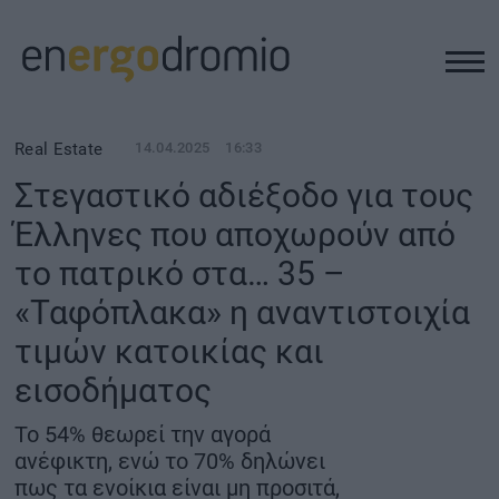
ΥΠΟΔΟΜΕΣ
Real Estate
14.04.2025
16:33
Στεγαστικό αδιέξοδο για τους
REAL ESTATE
Έλληνες που αποχωρούν από
το πατρικό στα… 35 –
ΠΕΡΙΒΑΛΛΟΝ
«Ταφόπλακα» η αναντιστοιχία
ΕΝΕΡΓΕΙΑ
τιμών κατοικίας και
εισοδήματος
ΜΕΤΑΦΟΡΕΣ - ΗΛΕΚΤΡΟΚΙΝΗΣΗ
Το 54% θεωρεί την αγορά
ανέφικτη, ενώ το 70% δηλώνει
ΨΗΦΙΑΚΟΣ ΚΟΣΜΟΣ
πως τα ενοίκια είναι μη προσιτά,