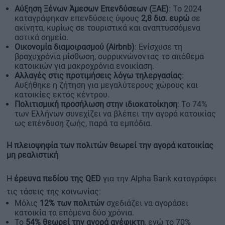
Αύξηση Ξένων Άμεσων Επενδύσεων (ΞΑΕ)
: Το 2024
καταγράφηκαν επενδύσεις ύψους
2,8 δισ. ευρώ
σε
ακίνητα, κυρίως σε τουριστικά και αναπτυσσόμενα
αστικά σημεία.
Οικονομία διαμοιρασμού (Airbnb)
: Ενίσχυσε τη
βραχυχρόνια μίσθωση, συρρικνώνοντας το απόθεμα
κατοικιών για μακροχρόνια ενοικίαση.
Αλλαγές στις προτιμήσεις λόγω τηλεργασίας
:
Αυξήθηκε η ζήτηση για μεγαλύτερους χώρους και
κατοικίες εκτός κέντρου.
Πολιτισμική προσήλωση στην ιδιοκατοίκηση
: Το 74%
των Ελλήνων συνεχίζει να βλέπει την αγορά κατοικίας
ως επένδυση ζωής, παρά τα εμπόδια.
Η πλειοψηφία των πολιτών θεωρεί την αγορά κατοικίας
μη ρεαλιστική
Η
έρευνα πεδίου της QED
για την Alpha Bank καταγράφει
τις τάσεις της κοινωνίας:
Μόλις
12% των πολιτών
σχεδιάζει να αγοράσει
κατοικία τα επόμενα δύο χρόνια.
Το
54% θεωρεί την αγορά ανέφικτη
, ενώ το 70%