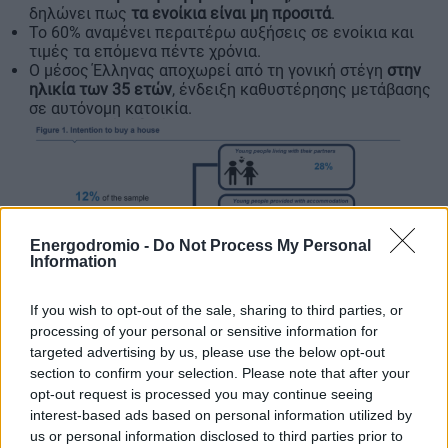
δηλώνει πως
τα ενοίκια είναι μη προσιτά
.
Το 60% αναμένει περαιτέρω αυξήσεις σε ενοίκια και
τιμές τα επόμενα πέντε χρόνια.
Ο μέσος Έλληνας αποχωρεί από τη γονική στέγη
στην
ηλικία των 35 ετών
, ένδειξη καθυστέρησης μετάβασης
σε αυτόνομη κατοικία.
Energodromio -
Do Not Process My Personal
Information
If you wish to opt-out of the sale, sharing to third parties, or
processing of your personal or sensitive information for
Προσφορά κατοικιών: Δομικά εμπόδια και περιορισμοί
targeted advertising by us, please use the below opt-out
section to confirm your selection. Please note that after your
Η πλευρά της προσφοράς παρουσιάζει χρόνια
opt-out request is processed you may continue seeing
interest-based ads based on personal information utilized by
προβλήματα:
us or personal information disclosed to third parties prior to
64% των κατοικιών στην Ελλάδα είναι άνω των 30