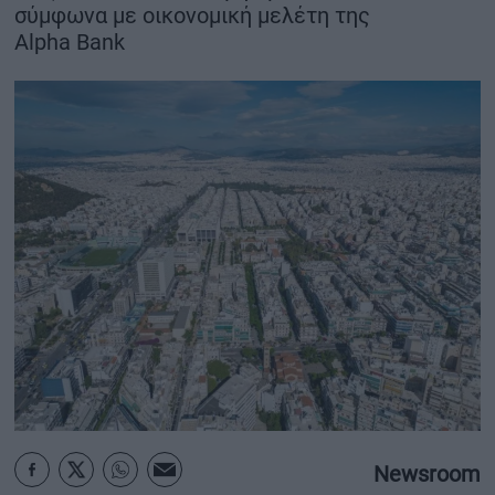
σύμφωνα με οικονομική μελέτη της
ΟΙΚΟΝΟΜΙΑ - ΕΠΙΧΕΙΡΗΣΕΙΣ
Alpha Bank
MY PROPERTY
ΚΑΡΑΜΠΟΛΕΣ
ΟΡΟΙ ΧΡΗΣΗΣ
ΕΠΙΚΟΙΝΩΝΙΑ
ΤΑΥΤΟΤΗΤΑ
Newsroom