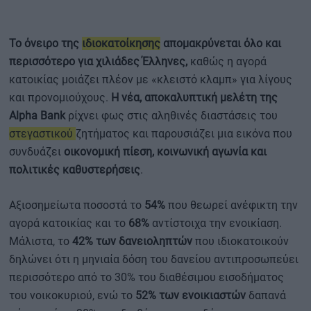
Το όνειρο της
ιδιοκατοίκησης
απομακρύνεται όλο και
περισσότερο για χιλιάδες Έλληνες,
καθώς η αγορά
κατοικίας μοιάζει πλέον με «κλειστό κλαμπ» για λίγους
και προνομιούχους.
Η νέα, αποκαλυπτική μελέτη της
Alpha Bank
ρίχνει φως στις αληθινές διαστάσεις του
στεγαστικού
ζητήματος και παρουσιάζει μια εικόνα που
συνδυάζει
οικονομική πίεση, κοινωνική αγωνία και
πολιτικές καθυστερήσεις
.
Αξιοσημείωτα ποσοστά το
54%
που θεωρεί ανέφικτη την
αγορά κατοικίας και το
68%
αντίστοιχα την ενοικίαση.
Μάλιστα, το
42% των δανειοληπτών
που ιδιοκατοικούν
δηλώνει ότι η μηνιαία δόση του δανείου αντιπροσωπεύει
περισσότερο από το 30% του διαθέσιμου εισοδήματος
του νοικοκυριού, ενώ το
52% των ενοικιαστών
δαπανά