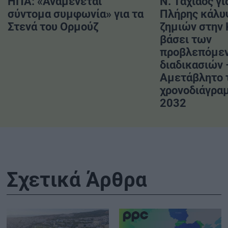
ΗΠΑ: «Αναμένεται
Ν. Ταχιάος γι
σύντομα συμφωνία» για τα
Πλήρης κάλυ
Στενά του Ορμούζ
ζημιών στην
βάσει των
προβλεπόμε
διαδικασιών 
Αμετάβλητο 
χρονοδιάγραμ
2032
Σχετικά Άρθρα