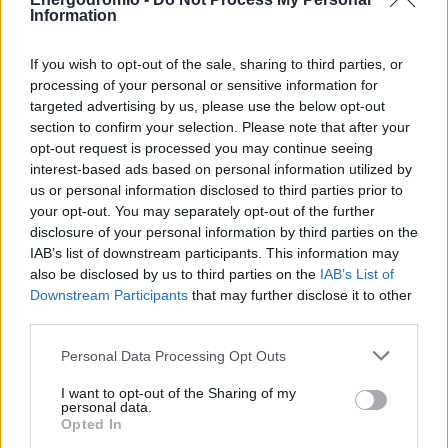
Information
κυλιόμενο ημερολόγιο 24 μηνών, προσφέροντας
διαθεσιμότητα για κράτηση, η οποία ξεκινά από 2 ημέρες
If you wish to opt-out of the sale, sharing to third parties, or
έως 24 μήνες μετά. Δεν ακολουθείται το τυπικό
processing of your personal or sensitive information for
ημερολόγιο έτους, αλλά χρησιμοποιείται ένα συνεχές
targeted advertising by us, please use the below opt-out
πλαίσιο δύο ετών. Η μέθοδος ‘Stay-IN’, διασφαλίζει ότι
section to confirm your selection. Please note that after your
όλοι οι ιδιοκτήτες έχουν πρόσβαση στην κατοικία κατά
opt-out request is processed you may continue seeing
interest-based ads based on personal information utilized by
τις περιόδους αιχμής ή και τις πιο επιθυμητές μέρες του
us or personal information disclosed to third parties prior to
χρόνου.
your opt-out. You may separately opt-out of the further
disclosure of your personal information by third parties on the
Ο κ. Κώστας Παππάς, συνιδρυτής της OWNERS,
IAB’s list of downstream participants. This information may
also be disclosed by us to third parties on the
IAB’s List of
αναφέρει: «Το νέο μοντέλο ιδιοκτησίας, που φέρνει η
Downstream Participants
that may further disclose it to other
Owners, εδραιωμένο ήδη στις Ηνωμένες Πολιτείες, είναι
third parties.
οικονομικά προσιτό, καινοτόμο και διαφανές και κερδίζει
όλο και περισσότερο έδαφος σε χώρες της Ευρώπης,
Personal Data Processing Opt Outs
όπως Ισπανία, Ιταλία, και Ηνωμένο Βασίλειο. Η OWNERS
I want to opt-out of the Sharing of my
αντιλαμβάνεται την ανάγκη για μετασχηματισμό του
personal data.
Opted In
ελληνικού Real Estate και καινοτομεί, δημιουργώντας για