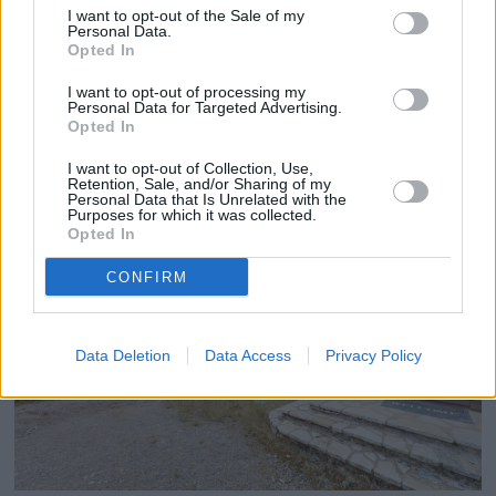
πρώτη φορά ένα ολοκληρωμένο σύστημα υπηρεσιών που
I want to opt-out of the Sale of my
Personal Data.
πλαισιώνει τις σχέσεις μεταξύ των συνιδιοκτητών.
Opted In
Αναλαμβάνει πλήρως τη διαχείριση του ακινήτου και της
I want to opt-out of processing my
εταιρείας στην οποία ανήκει, παρέχοντας στους
Personal Data for Targeted Advertising.
συνιδιοκτήτες πληθώρα υπηρεσιών έτσι ώστε εκείνοι να
Opted In
απολαμβάνουν την πολυτέλεια και να μην ανησυχούν για
I want to opt-out of Collection, Use,
τίποτα άλλο».
Retention, Sale, and/or Sharing of my
Personal Data that Is Unrelated with the
Purposes for which it was collected.
Opted In
CONFIRM
Data Deletion
Data Access
Privacy Policy