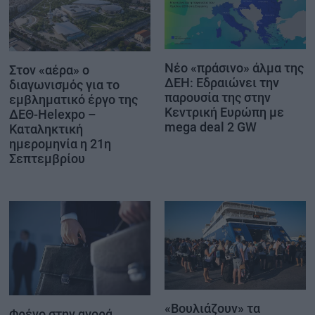
Νέο «πράσινο» άλμα της
Στον «αέρα» ο
ΔΕΗ: Εδραιώνει την
διαγωνισμός για το
παρουσία της στην
εμβληματικό έργο της
Κεντρική Ευρώπη με
ΔΕΘ-Helexpo –
mega deal 2 GW
Καταληκτική
ημερομηνία η 21η
Σεπτεμβρίου
«Βουλιάζουν» τα
Φρένο στην αγορά