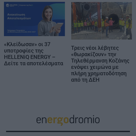
«Κλείδωσαν» οι 37
Τρεις νέοι λέβητες
υποτροφίες της
«θωρακίζουν» την
HELLENiQ ENERGY –
Τηλεθέρμανση Κοζάνης
Δείτε τα αποτελέσματα
ενόψει χειμώνα με
πλήρη χρηματοδότηση
από τη ΔΕΗ