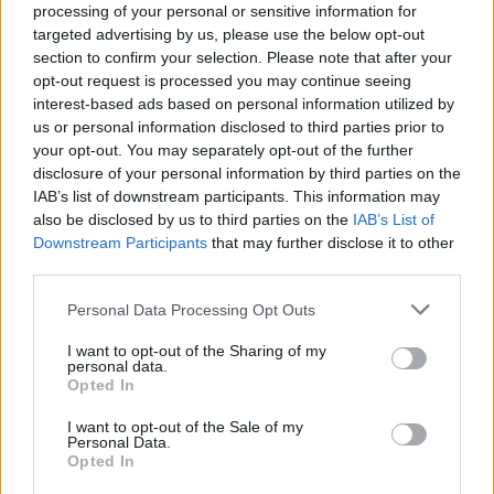
processing of your personal or sensitive information for
ποια προβλήματα θα μπορούσαν να προκύψουν για τους
targeted advertising by us, please use the below opt-out
πελάτες, πολύ πριν υπογράψουν κάποια συμφωνία. Ποια
section to confirm your selection. Please note that after your
opt-out request is processed you may continue seeing
είναι αυτά;
interest-based ads based on personal information utilized by
Το εξωτερικό του σπιτιού
: Σημειώστε την κατάσταση
us or personal information disclosed to third parties prior to
της εξωτερικής επένδυσης, των παραθύρων, της
στέγης, της καμινάδας, της εξωτερικής διαμόρφωσης
your opt-out. You may separately opt-out of the further
και του τοπίου. Ενώ ορισμένα από αυτά τα
disclosure of your personal information by third parties on the
χαρακτηριστικά δεν είναι τόσο ελκυστικά όσο ένα
IAB’s list of downstream participants. This information may
νεόκτιστο διαμέρισμα, πρόκειται για ακριβά στοιχεία
also be disclosed by us to third parties on the
IAB’s List of
που
μπορεί να κοστίσουν μια περιουσία για επισκευή
.
Downstream Participants
that may further disclose it to other
Ένας ετοιμόρροπος τοίχος αντιστήριξης μπορεί να μην
third parties.
είναι ορατός στις φωτογραφίες της καταχώρισης,
αλλά είναι εξίσου σημαντικός με όλα τα υπόλοιπα.
Personal Data Processing Opt Outs
«Ηλικία» βασικών στοιχείων υποδομής
: Ρωτήστε για
τον κλιματισμό, τα ηλεκτρικά, τα υδραυλικά και τη
I want to opt-out of the Sharing of my
σηπτική δεξαμενή. Τι σύγχρονο υπάρχει;
Αυτά τα
personal data.
στοιχεία δεν είναι μόνο δαπανηρά, αλλά και πολύ
Opted In
χρονοβόρα στην επιδιόρθωση
. Μια ξαφνική
δυσλειτουργία του λέβητα δεν είναι κάτι που θα
I want to opt-out of the Sale of my
θέλατε να προκύψει από τις πρώτες μέρες της αγοράς
Personal Data.
Opted In
σας.
Περπατήστε στα όρια του ακινήτου
: Πάρτε μια αίσθηση