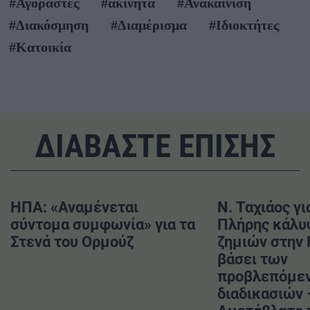
#Αγοραστές
#ακίνητα
#Ανακαίνιση
#Διακόσμηση
#Διαμέρισμα
#Ιδιοκτήτες
#Κατοικία
ΔΙΑΒΑΣΤΕ ΕΠΙΣΗΣ
ΗΠΑ: «Αναμένεται
Ν. Ταχιάος γι
σύντομα συμφωνία» για τα
Πλήρης κάλυ
Στενά του Ορμούζ
ζημιών στην
βάσει των
προβλεπόμε
διαδικασιών 