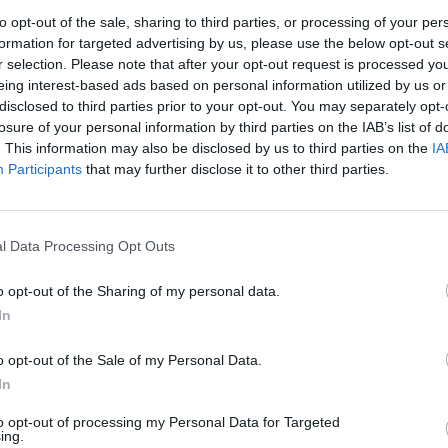
to opt-out of the sale, sharing to third parties, or processing of your per
formation for targeted advertising by us, please use the below opt-out s
: Αναπόσπαστο μέρος της νεότερης του
r selection. Please note that after your opt-out request is processed y
στορίας της χώρας
eing interest-based ads based on personal information utilized by us or
disclosed to third parties prior to your opt-out. You may separately opt-
losure of your personal information by third parties on the IAB’s list of
της ΕΤΑΔ, Ηρώ Χατζηγεωργίου, δήλωσε: «Η μακροχρόνια μίσ
. This information may also be disclosed by us to third parties on the
IA
να ακόμη σημαντικό βήμα στην προσπάθεια της ΕΤΑΔ να δώσε
Participants
that may further disclose it to other third parties.
χαρτοφυλακίου της
. Τα Ξενία αποτελούν
αναπόσπαστο μέρος 
νικής ιστορίας της χώρας
και η αξιοποίησή τους συνδέεται ά
 ανάπτυξης για τις τοπικές κοινωνίες. Στόχος μας είναι
να 
l Data Processing Opt Outs
σμό και ιδιαίτερα χαρακτηριστικά σε σύγχρονους πόλους ανά
o opt-out of the Sharing of my personal data.
 φιλοξενίας
, διατηρώντας παράλληλα την ιστορική και πολιτι
In
o opt-out of the Sale of my Personal Data.
In
οίηση των ιστορικών Ξενία που περιλαμβάνονται στο χαρτοφυ
 στρατηγικής της εταιρείας για την ενεργοποίηση ακινήτων μ
to opt-out of processing my Personal Data for Targeted
ing.
ιακή αξία
. Μέσα από στοχευμένες επενδύσεις και συνεργασί