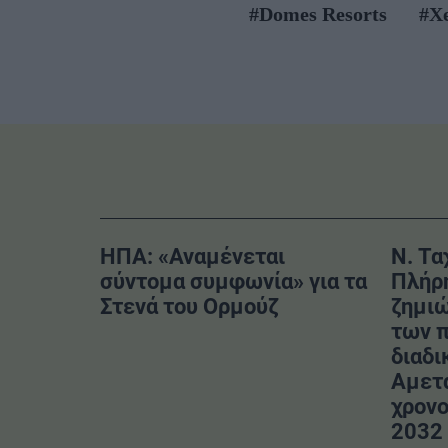
#Domes Resorts
#X
ΗΠΑ: «Αναμένεται
Ν. Τα
σύντομα συμφωνία» για τα
Πλήρ
Στενά του Ορμούζ
ζημιώ
των 
διαδι
Αμετ
χρονο
2032