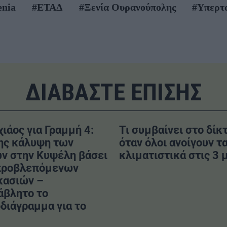
enia
#ΕΤΑΔ
#Ξενία Ουρανούπολης
#Υπερτ
ΔΙΑΒΑΣΤΕ ΕΠΙΣΗΣ
χιάος για Γραμμή 4:
Τι συμβαίνει στο δίκ
ης κάλυψη των
όταν όλοι ανοίγουν τ
ν στην Κυψέλη βάσει
κλιματιστικά στις 3 μ
προβλεπόμενων
κασιών –
άβλητο το
διάγραμμα για το