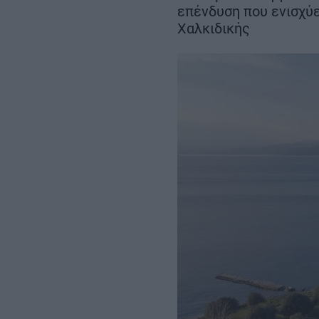
Σεπτεμβρίου
επένδυση που ενισχύε
– Αμετάβλητο το
χρονοδιάγραμμα για το 2032
Χαλκιδικής
REAL ESTATE
ΠΕΡΙΒΑΛΛΟΝ
ΕΝΕΡΓΕΙΑ
ΜΕΤΑΦΟΡΕΣ - ΗΛΕΚΤΡΟΚΙΝΗ
ΨΗΦΙΑΚΟΣ ΚΟΣΜΟΣ
ΟΙΚΟΝΟΜΙΑ - ΕΠΙΧΕΙΡΗΣΕΙΣ
MY PROPERTY