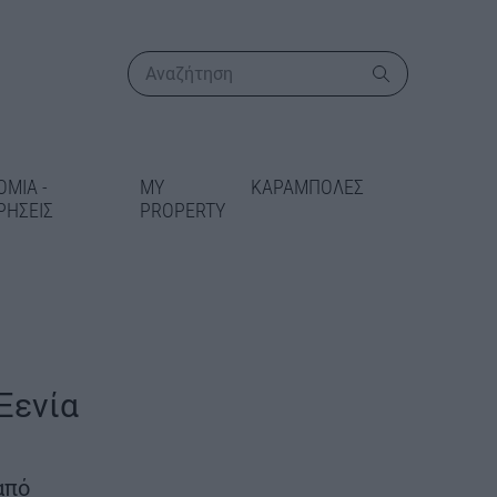
ΟΜΙΑ -
MY
ΚΑΡΑΜΠΟΛΕΣ
ΡΗΣΕΙΣ
PROPERTY
ΠΕΡΙΣΣΟΤΕΡΑ
Ξενία
ικατάσταση
 στις Γραμμές
από
δίδεται 5