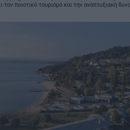
μήνες νωρίτε
ι τον ποιοτικό τουρισμό και την αναπτυξιακή δυν
στα 22 χλμ.
ΣΗ