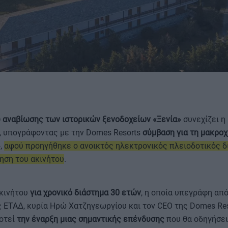
ΟΡΟΙ ΧΡΗΣΗΣ
υ αναβίωσης των ιστορικών ξενοδοχείων «Ξενία»
συνεχίζει η
, υπογράφοντας με την Domes Resorts
σύμβαση για τη μακρο
»
,
αφού προηγήθηκε ο ανοικτός ηλεκτρονικός πλειοδοτικός δ
ίηση του ακινήτου
.
ακινήτου
για χρονικό διάστημα 30 ετών
, η οποία υπεγράφη από
 ΕΤΑΔ, κυρία Ηρώ Χατζηγεωργίου και τον CEO της Domes Reso
δοτεί
την έναρξη μιας σημαντικής επένδυσης
που θα οδηγήσε