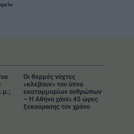
αμείο
τυο
Οι θερμές νύχτες
α
«κλέβουν» τον ύπνο
.μ.;
εκατομμυρίων ανθρώπων
– Η Αθήνα χάνει 45 ώρες
ξεκούρασης τον χρόνο