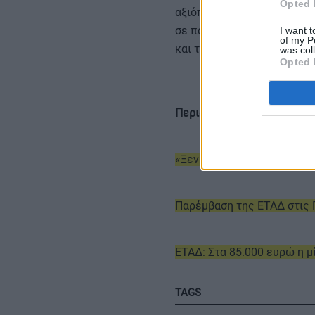
Opted 
αξιόπιστους επενδυτές και
σε παραγωγική λειτουργία,
I want t
of my P
και τον ελληνικό τουρισμό.
was col
Opted 
Περισσότερες ειδήσεις
«Ξενία Βυτίνας»: Σε ιδιώτη
Παρέμβαση της ΕΤΑΔ στις 
ΕΤΑΔ: Στα 85.000 ευρώ η μ
TAGS