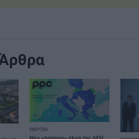
 Άρθρα
ΕΝΈΡΓΕΙΑ
Νέο «πράσινο» άλμα της ΔΕΗ: