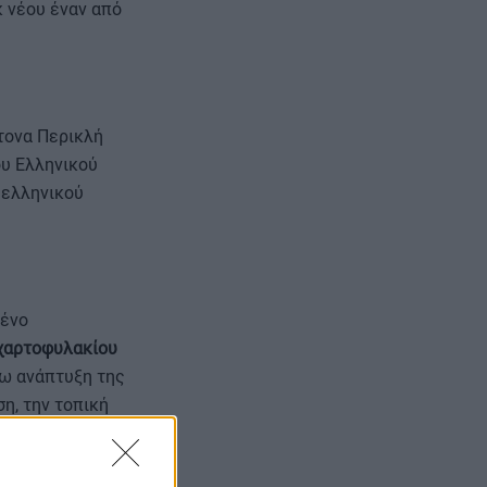
κ νέου έναν από
τονα Περικλή
ου Ελληνικού
 ελληνικού
μένο
 χαρτοφυλακίου
ρω ανάπτυξη της
η, την τοπική