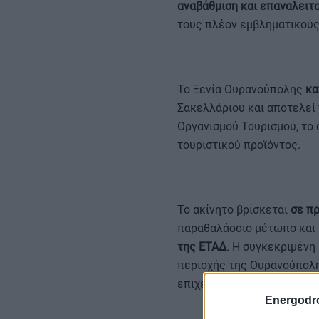
αναβάθμιση και επαναλειτ
τους πλέον εμβληματικούς 
Το Ξενία Ουρανούπολης
κα
Σακελλάριου και αποτελεί 
Οργανισμού Τουρισμού, το
τουριστικού προϊόντος.
Το ακίνητο βρίσκεται
σε πρ
παραθαλάσσιο μέτωπο και
της ΕΤΑΔ
. Η συγκεκριμένη
περιοχής της Ουρανούπολης
επιχειρηματικότητα και τη
Energodr