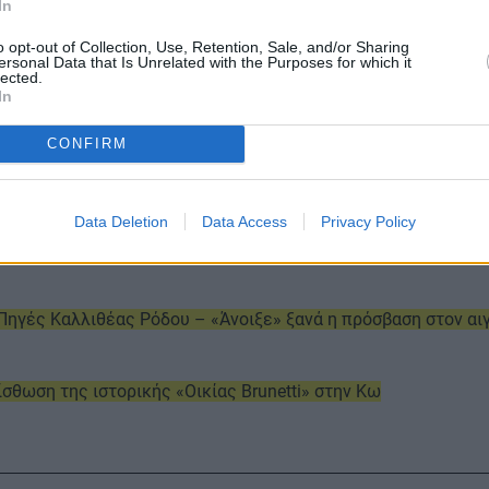
In
 φορείς της αγοράς, η ΕΤΑΔ επιδιώκει να επαναφέρει εμβλη
 δημιουργώντας προστιθέμενη αξία για την οικονομία, τις το
o opt-out of Collection, Use, Retention, Sale, and/or Sharing
ersonal Data that Is Unrelated with the Purposes for which it
lected.
In
CONFIRM
Data Deletion
Data Access
Privacy Policy
 για έως 50 χρόνια το ιστορικό ξενοδοχείο της Αρκαδίας
Πηγές Καλλιθέας Ρόδου – «Άνοιξε» ξανά η πρόσβαση στον αι
ίσθωση της ιστορικής «Οικίας Brunetti» στην Κω