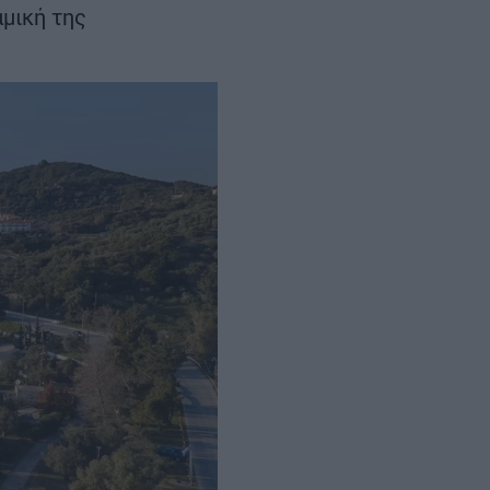
ρα
αμική της