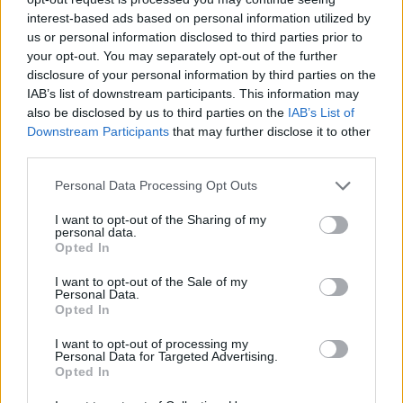
που κατέγραψαν άνοδο 55% στα 23,6 εκατ. ευρώ
interest-based ads based on personal information utilized by
us or personal information disclosed to third parties prior to
your opt-out. You may separately opt-out of the further
disclosure of your personal information by third parties on the
IAB’s list of downstream participants. This information may
also be disclosed by us to third parties on the
IAB’s List of
Downstream Participants
that may further disclose it to other
third parties.
Personal Data Processing Opt Outs
I want to opt-out of the Sharing of my
personal data.
Opted In
I want to opt-out of the Sale of my
IDEAL Holdings: Παρουσίαση της στρατηγικής
Personal Data.
Opted In
ανάπτυξης έως το 2028 – Στόχος η
απελευθέρωση της δύναμης των επενδύσεων
I want to opt-out of processing my
Personal Data for Targeted Advertising.
Opted In