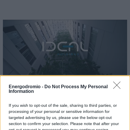
Energodromio -
Do Not Process My Personal
Information
Ideal Holdings: Αύξηση καθαρών
κερδών 62% στα 16,4 εκατ. ευρώ στο
If you wish to opt-out of the sale, sharing to third parties, or
9μηνο του 2025
processing of your personal or sensitive information for
targeted advertising by us, please use the below opt-out
Αυξημένα κατά 44% εμφανίστηκαν τα EBITDA (39 εκατ.
section to confirm your selection. Please note that after your
ευρώ), όπως επίσης και τα συγκρίσιμα κέρδη προ φόρων,
opt-out request is processed you may continue seeing