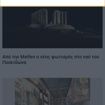
Από την Metlen ο νέος φωτισμός στο ναό του
Ποσειδώνα