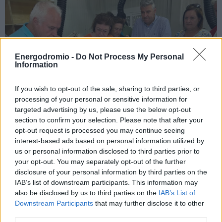
Energodromio -
Do Not Process My Personal
Information
If you wish to opt-out of the sale, sharing to third parties, or
processing of your personal or sensitive information for
targeted advertising by us, please use the below opt-out
section to confirm your selection. Please note that after your
opt-out request is processed you may continue seeing
interest-based ads based on personal information utilized by
us or personal information disclosed to third parties prior to
your opt-out. You may separately opt-out of the further
Έργα, περίπου 40 εκατ. ευρώ στον
disclosure of your personal information by third parties on the
IAB’s list of downstream participants. This information may
Έβρο, από το υπουργείο Πολιτισμού
also be disclosed by us to third parties on the
IAB’s List of
Downstream Participants
that may further disclose it to other
Οι δύο νέες πολιτικές του υπουργείου για την περιοχή και
third parties.
οι δράσεις που έχουν υλοποιηθεί