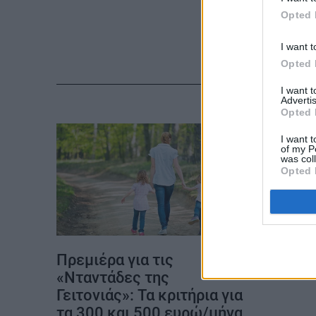
Opted 
ΚΑΡΑΜΠΟΛΕΣ
I want t
Opted 
I want 
Advertis
Opted 
I want t
of my P
was col
Opted 
Πρεμιέρα για τις
«Νταντάδες της
Γειτονιάς»: Τα κριτήρια για
τα 300 και 500 ευρώ/μήνα