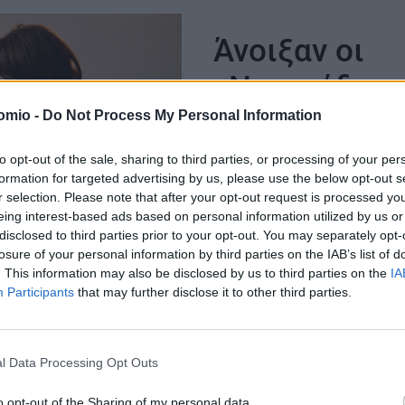
Βαμβακουργία
Άνοιξαν οι
«Νταντάδες 
Γειτονιάς»:
omio -
Do Not Process My Personal Information
Ποιοι
to opt-out of the sale, sharing to third parties, or processing of your per
formation for targeted advertising by us, please use the below opt-out s
δικαιούνται
r selection. Please note that after your opt-out request is processed y
eing interest-based ads based on personal information utilized by us or
έως 500 ευ
ΣΗ
disclosed to third parties prior to your opt-out. You may separately opt-
losure of your personal information by third parties on the IAB’s list of
τον μήνα
. This information may also be disclosed by us to third parties on the
IA
Participants
that may further disclose it to other third parties.
Όλα τα νέα μέτρα για τ
ενίσχυση των οικογενε
που ανακοίνωσε η υπο
l Data Processing Opt Outs
Κοινωνικής Συνοχής κα
Οικογένειας, Δόμνα
o opt-out of the Sharing of my personal data.