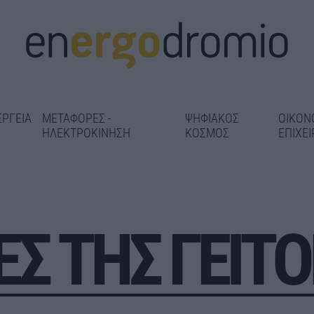
ΕΡΓΕΙΑ
ΜΕΤΑΦΟΡΕΣ -
ΨΗΦΙΑΚΟΣ
ΟΙΚΟΝ
ΗΛΕΚΤΡΟΚΙΝΗΣΗ
ΚΟΣΜΟΣ
ΕΠΙΧΕΙ
Σ ΤΗΣ ΓΕΙΤΟ
 το Φράγμα
Νέα άσφαλτος σε δρόμους
Ολοκληρώνετα
«αέρα» ο
του Πειραιά – Πού «τρέχουν»
περιβαλλοντι
59,25 εκατ.
οι παρεμβάσεις των 2 εκατ.
για την Πανεπ
ευρώ
στο ακίνητο τ