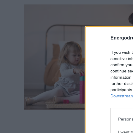
ευρώ – Ο σχεδιασμός έως το
2030
REAL ESTATE
Energodr
ΠΕΡΙΒΑΛΛΟΝ
If you wish 
ΕΝΕΡΓΕΙΑ
sensitive in
confirm you
continue se
ΜΕΤΑΦΟΡΕΣ - ΗΛΕΚΤΡΟΚΙΝΗ
information 
further disc
participants
ΨΗΦΙΑΚΟΣ ΚΟΣΜΟΣ
Downstream 
ΟΙΚΟΝΟΜΙΑ - ΕΠΙΧΕΙΡΗΣΕΙΣ
Persona
MY PROPERTY
I want t