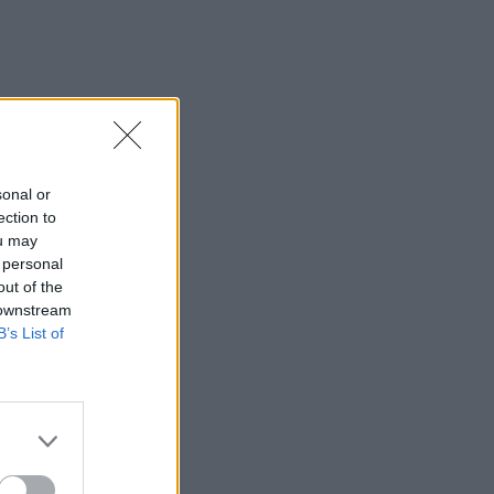
ς Βόλου
της
sonal or
ection to
ou may
 personal
ρώ
out of the
 downstream
B’s List of
ην
ιών
υργός
ι