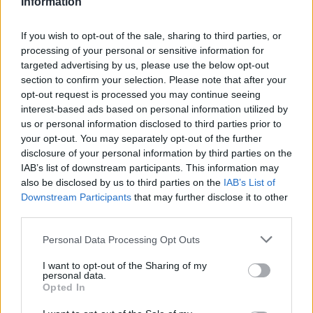
Information
Επιτόπια συνεδρίαση στην Καβάλα για το έργο της EnEarth
με επιστημονική εποπτεία
If you wish to opt-out of the sale, sharing to third parties, or
processing of your personal or sensitive information for
targeted advertising by us, please use the below opt-out
section to confirm your selection. Please note that after your
opt-out request is processed you may continue seeing
interest-based ads based on personal information utilized by
us or personal information disclosed to third parties prior to
your opt-out. You may separately opt-out of the further
disclosure of your personal information by third parties on the
IAB’s list of downstream participants. This information may
also be disclosed by us to third parties on the
IAB’s List of
Downstream Participants
that may further disclose it to other
third parties.
Personal Data Processing Opt Outs
I want to opt-out of the Sharing of my
personal data.
Opted In
M. Galli (ΔΕΣΦΑ): Ανάγκη ευελιξίας και