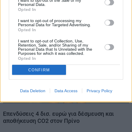
I want to opt-out of the Sale of my
σαφούς πλαισίου στην ΕΕ για να
Personal Data.
Opted In
«απογειωθούν» τα έργα CCS
I want to opt-out of processing my
Personal Data for Targeted Advertising.
Opted In
I want to opt-out of Collection, Use,
Retention, Sale, and/or Sharing of my
Personal Data that Is Unrelated with the
Purposes for which it was collected.
Opted In
CONFIRM
Data Deletion
Data Access
Privacy Policy
Eπενδύσεις 4 δισ. ευρώ για δέσμευση και
αποθήκευση CO2 στον Πρίνο