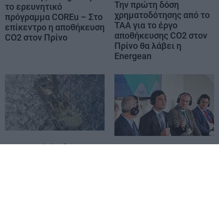
Την πρώτη δόση
το ερευνητικό
χρηματοδότησης από το
πρόγραμμα COREu – Στο
ΤΑΑ για το έργο
επίκεντρο η αποθήκευση
αποθήκευσης CO2 στον
CO2 στον Πρίνο
Πρίνο θα λάβει η
Energean
Σημαντική άνοδος σε
Ν. Ρήγας (EnEarth): Από
παραγωγή και
τα πιο προωθημένα έργα
οικονομικά μεγέθη στο
στην Ευρώπη το Prinos
9μηνο για την Energean
CO2 Storage