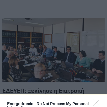
ΕΔΕΥΕΠ: Ξεκίνησε η Επιτροπή
Παρακολούθησης για την
αποθήκευση CO₂ στον Πρίνο
Energodromio -
Do Not Process My Personal