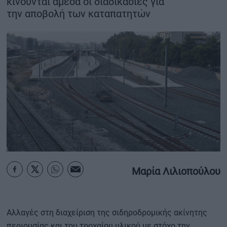
κινούνται άμεσα οι διαδικασίες για
την αποβολή των καταπατητών
ΟΙΚΟΝΟΜΙΑ - ΕΠΙΧΕΙΡΗΣΕΙΣ
MY PROPERTY
ΚΑΡΑΜΠΟΛΕΣ
ΟΡΟΙ ΧΡΗΣΗΣ
ΕΠΙΚΟΙΝΩΝΙΑ
ΤΑΥΤΟΤΗΤΑ
Μαρία Λιλιοπούλου
Αλλαγές στη διαχείριση της σιδηροδρομικής ακίνητης
περιουσίας και του τροχαίου υλικού με στόχο την