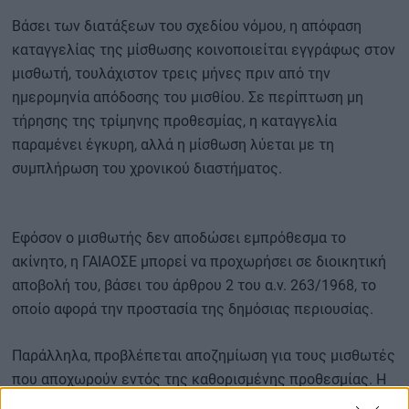
Βάσει των διατάξεων του σχεδίου νόμου, η απόφαση
καταγγελίας της μίσθωσης κοινοποιείται εγγράφως στον
μισθωτή, τουλάχιστον τρεις μήνες πριν από την
ημερομηνία απόδοσης του μισθίου. Σε περίπτωση μη
τήρησης της τρίμηνης προθεσμίας, η καταγγελία
παραμένει έγκυρη, αλλά η μίσθωση λύεται με τη
συμπλήρωση του χρονικού διαστήματος.
Εφόσον ο μισθωτής δεν αποδώσει εμπρόθεσμα το
ακίνητο, η ΓΑΙΑΟΣΕ μπορεί να προχωρήσει σε διοικητική
αποβολή του, βάσει του άρθρου 2 του α.ν. 263/1968, το
οποίο αφορά την προστασία της δημόσιας περιουσίας.
Παράλληλα, προβλέπεται αποζημίωση για τους μισθωτές
που αποχωρούν εντός της καθορισμένης προθεσμίας. Η
αποζημίωση αντιστοιχεί σε τρία καταβαλλόμενα