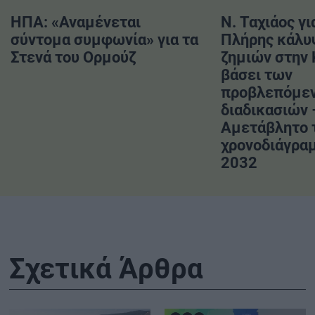
ΗΠΑ: «Αναμένεται
Ν. Ταχιάος γι
σύντομα συμφωνία» για τα
Πλήρης κάλυ
Στενά του Ορμούζ
ζημιών στην
βάσει των
προβλεπόμε
διαδικασιών 
Αμετάβλητο 
χρονοδιάγραμ
2032
Σχετικά Άρθρα