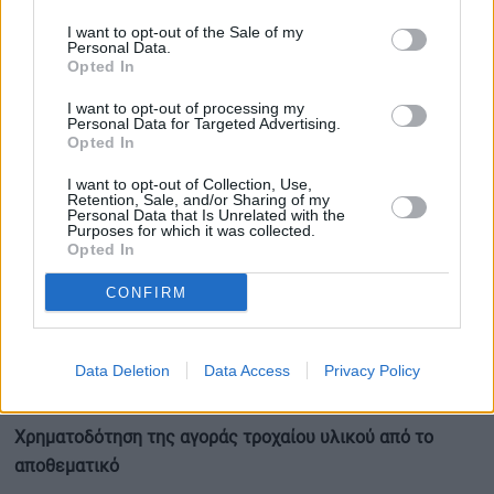
διασφαλίζει την άμεση είσπραξη των σχετικών εσόδων
I want to opt-out of the Sale of my
και την πλήρη νομιμότητα της διαδικασίας.
Personal Data.
Opted In
Παράλληλα, όλα τα ακίνητα που διαχειρίζεται η ΓΑΙΑΟΣΕ
I want to opt-out of processing my
κηρύσσονται ανεπίδεκτα χρησικτησίας. Επίσης, σε
Personal Data for Targeted Advertising.
Opted In
περίπτωση παράνομης κατοχής ή χρήσης ακινήτων, η
εταιρεία μπορεί να κινεί άμεσα τις απαιτούμενες
I want to opt-out of Collection, Use,
Retention, Sale, and/or Sharing of my
διοικητικές ή δικαστικές ενέργειες για την αποβολή των
Personal Data that Is Unrelated with the
Purposes for which it was collected.
καταπατητών, φυσικών ή νομικών προσώπων.
Opted In
CONFIRM
Επιπλέον, καθίσταται δυνατή η σύσταση δικαιώματος
επιφάνειας, σύμφωνα με τον ν. 3986/2011, επί ακινήτων
που διαχειρίζεται η ΓΑΙΑΟΣΕ, κατόπιν συμφωνίας με τον
Data Deletion
Data Access
Privacy Policy
ΟΣΕ ή την εταιρεία «Σιδηρόδρομοι Ελλάδος Μ.Α.Ε.».
Χρηματοδότηση της αγοράς τροχαίου υλικού από το
αποθεματικό