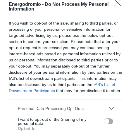
Energodromio -
Do Not Process My Personal
μισθώματα, εφόσον ο υπολειπόμενος χρόνος της
Information
μίσθωσης είναι μικρότερος των οκτώ ετών. Για κάθε
τέσσερα επιπλέον έτη, η αποζημίωση προσαυξάνεται
If you wish to opt-out of the sale, sharing to third parties, or
κατά ένα μίσθωμα, με ανώτατο όριο τα έξι.
processing of your personal or sensitive information for
targeted advertising by us, please use the below opt-out
section to confirm your selection. Please note that after your
opt-out request is processed you may continue seeing
Μετά τη λύση της μίσθωσης, οποιοδήποτε δικαίωμα έχει
interest-based ads based on personal information utilized by
συσταθεί από τον μισθωτή υπέρ τρίτων, αποσβένεται.
us or personal information disclosed to third parties prior to
your opt-out. You may separately opt-out of the further
disclosure of your personal information by third parties on the
Είσπραξη οφειλών μέσω ΚΕΔΕ και ασυλία από
IAB’s list of downstream participants. This information may
χρησικτησία
also be disclosed by us to third parties on the
IAB’s List of
Downstream Participants
that may further disclose it to other
Η ΓΑΙΑΟΣΕ αποκτά πλέον και τη δυνατότητα να βεβαιώνει
third parties.
και να εισπράττει απαιτήσεις από μισθώματα σύμφωνα
Personal Data Processing Opt Outs
με τις διατάξεις του Κώδικα Είσπραξης Δημοσίων
Εσόδων. Η διαδικασία γίνεται ηλεκτρονικά, μέσω των
I want to opt-out of the Sharing of my
personal data.
υπηρεσιών διαλειτουργικότητας της ΑΑΔΕ, γεγονός που
Opted In