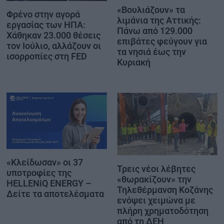
«Βουλιάζουν» τα
Φρένο στην αγορά
λιμάνια της Αττικής:
εργασίας των ΗΠΑ:
Πάνω από 129.000
Χάθηκαν 23.000 θέσεις
επιβάτες φεύγουν για
τον Ιούλιο, αλλάζουν οι
τα νησιά έως την
ισορροπίες στη FED
Κυριακή
«Κλείδωσαν» οι 37
Τρεις νέοι λέβητες
υποτροφίες της
«θωρακίζουν» την
HELLENiQ ENERGY –
Τηλεθέρμανση Κοζάνης
Δείτε τα αποτελέσματα
ενόψει χειμώνα με
πλήρη χρηματοδότηση
από τη ΔΕΗ