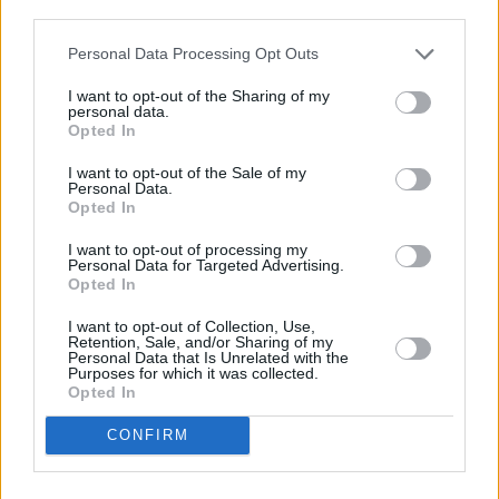
third parties.
Όπως σημείωσε, η εγκατάσταση νέων συστημάτων LED
Personal Data Processing Opt Outs
και σύγχρονων ιστών φωτισμού θα επιτρέψει στο γήπεδο
να λειτουργεί με υψηλά πρότυπα τόσο ως προς την
I want to opt-out of the Sharing of my
personal data.
ενεργειακή απόδοση όσο και ως προς την ασφάλεια.
Opted In
I want to opt-out of the Sale of my
Γ. Λαγουδάκος: Σε 24 μήνες
Personal Data.
επαγγελματικός φωτισμός στο γήπεδο
Opted In
I want to opt-out of processing my
Από την πλευρά του, ο Δήμαρχος Περάματος
Γιάννης
Personal Data for Targeted Advertising.
Opted In
Λαγουδάκος
δήλωσε ότι η υπογραφή της σύμβασης
υλοποιεί σχετική δέσμευση της Περιφέρειας Αττικής
I want to opt-out of Collection, Use,
Retention, Sale, and/or Sharing of my
προς τον δήμο.
Personal Data that Is Unrelated with the
Purposes for which it was collected.
Opted In
Όπως ανέφερε, ο Δήμος Περάματος εκπόνησε τη σχετική
μελέτη και συνυπογράφει τη σύμβαση, εκτιμώντας ότι
CONFIRM
εντός
24 μηνών
το γήπεδο «Παντελής Αντωνίου» θα
διαθέτει επαγγελματικού επιπέδου φωτισμό.