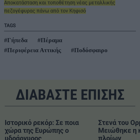
Αποκατάσταση και τοποθέτηση νέας μεταλλικής
πεζογέφυρας πάνω από τον Κηφισό
TAGS
#Γήπεδα
#Πέραμα
#Περιφέρεια Αττικής
#Ποδόσφαιρο
ΔΙΑΒΑΣΤΕ ΕΠΙΣΗΣ
Ιστορικό ρεκόρ: Σε ποια
Στενά του Ορ
χώρα της Ευρώπης ο
Μειώθηκε η 
υδράργυρος
πλοίων