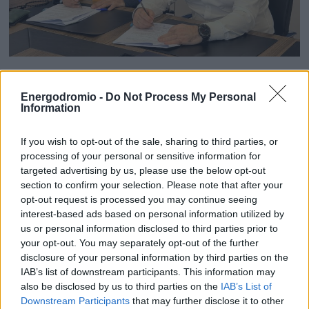
Ν. Χαρδαλιάς: Θέλουμε σύγχρονες
Energodromio -
Do Not Process My Personal
υποδομές σε κάθε γειτονιά
Information
Σε δήλωσή του, ο Περιφερειάρχης Αττικής
Νίκος
If you wish to opt-out of the sale, sharing to third parties, or
Χαρδαλιάς
υπογράμμισε ότι η αναβάθμιση των αθλητικών
processing of your personal or sensitive information for
υποδομών αποτελεί στρατηγική προτεραιότητα για την
targeted advertising by us, please use the below opt-out
section to confirm your selection. Please note that after your
Περιφέρεια.
opt-out request is processed you may continue seeing
interest-based ads based on personal information utilized by
«
Προχωράμε σε παρεμβάσεις που επηρεάζουν άμεσα την
us or personal information disclosed to third parties prior to
καθημερινότητα των πολιτών, δημιουργούν ευκαιρίες
your opt-out. You may separately opt-out of the further
disclosure of your personal information by third parties on the
άθλησης για τη νεολαία και συμβάλλουν στη συνολική
IAB’s list of downstream participants. This information may
αναβάθμιση της ποιότητας ζωής των κατοίκων
»,
also be disclosed by us to third parties on the
IAB’s List of
ανέφερε χαρακτηριστικά.
Downstream Participants
that may further disclose it to other