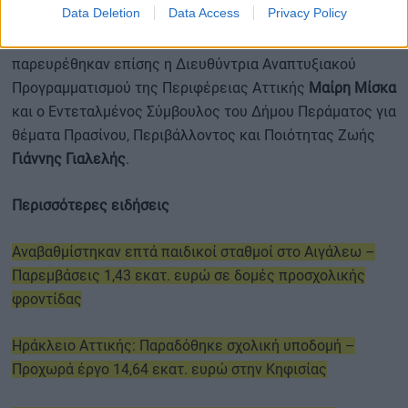
Data Deletion
Data Access
Privacy Policy
Στην υπογραφή της προγραμματικής σύμβασης
παρευρέθηκαν επίσης η Διευθύντρια Αναπτυξιακού
Προγραμματισμού της Περιφέρειας Αττικής
Μαίρη Μίσκα
και ο Εντεταλμένος Σύμβουλος του Δήμου Περάματος για
θέματα Πρασίνου, Περιβάλλοντος και Ποιότητας Ζωής
Γιάννης Γιαλελής
.
Περισσότερες ειδήσεις
Αναβαθμίστηκαν επτά παιδικοί σταθμοί στο Αιγάλεω –
Παρεμβάσεις 1,43 εκατ. ευρώ σε δομές προσχολικής
φροντίδας
Ηράκλειο Αττικής: Παραδόθηκε σχολική υποδομή –
Προχωρά έργο 14,64 εκατ. ευρώ στην Κηφισίας