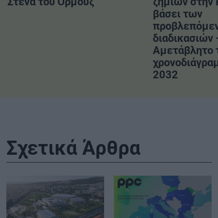
Στενά του Ορμούζ
ζημιών στην
βάσει των
προβλεπόμε
διαδικασιών 
Αμετάβλητο 
χρονοδιάγραμ
2032
Σχετικά Άρθρα