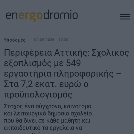
ΥΠΟΔΟΜΕΣ
Υποδομές
02.06.2026
12:00
Περιφέρεια Αττικής: Σχολικός
REAL ESTATE
εξοπλισμός με 549
εργαστήρια πληροφορικής –
ΠΕΡΙΒΑΛΛΟΝ
Στα 7,2 εκατ. ευρώ ο
ΕΝΕΡΓΕΙΑ
προϋπολογισμός
Στόχος ένα σύγχρονο, καινοτόμο
ΜΕΤΑΦΟΡΕΣ - ΗΛΕΚΤΡΟΚΙΝΗΣΗ
και λειτουργικό δημόσιο σχολείο ,
που θα δίνει σε κάθε μαθητή και
ΨΗΦΙΑΚΟΣ ΚΟΣΜΟΣ
εκπαιδευτικό τα εργαλεία να