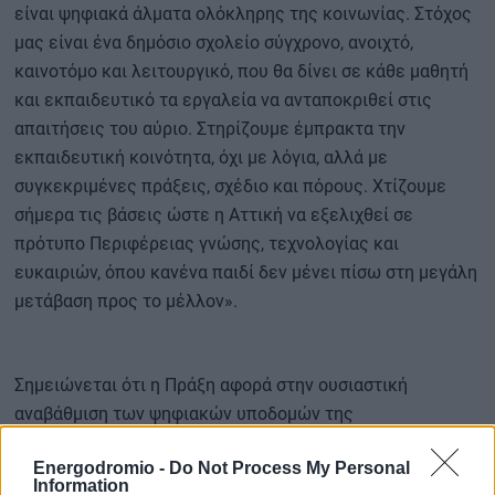
είναι ψηφιακά άλματα ολόκληρης της κοινωνίας. Στόχος
μας είναι ένα δημόσιο σχολείο σύγχρονο, ανοιχτό,
καινοτόμο και λειτουργικό, που θα δίνει σε κάθε μαθητή
και εκπαιδευτικό τα εργαλεία να ανταποκριθεί στις
απαιτήσεις του αύριο. Στηρίζουμε έμπρακτα την
εκπαιδευτική κοινότητα, όχι με λόγια, αλλά με
συγκεκριμένες πράξεις, σχέδιο και πόρους. Χτίζουμε
σήμερα τις βάσεις ώστε η Αττική να εξελιχθεί σε
πρότυπο Περιφέρειας γνώσης, τεχνολογίας και
ευκαιριών, όπου κανένα παιδί δεν μένει πίσω στη μεγάλη
μετάβαση προς το μέλλον».
Σημειώνεται ότι η Πράξη αφορά στην ουσιαστική
αναβάθμιση των ψηφιακών υποδομών της
Δευτεροβάθμιας Εκπαίδευσης, με στόχο την ενίσχυση
Energodromio -
Do Not Process My Personal
της ποιότητας της εκπαιδευτικής διαδικασίας και την
Information