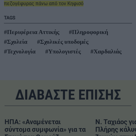
πεζογέφυρας πάνω από τον Κηφισό
TAGS
#Περιφέρεια Αττικής
#Πληροφορική
#Σχολεία
#Σχολικές υποδομές
#Τεχνολογία
#Υπολογιστές
#Χαρδαλιάς
ΔΙΑΒΑΣΤΕ ΕΠΙΣΗΣ
ΗΠΑ: «Αναμένεται
Ν. Ταχιάος γι
σύντομα συμφωνία» για τα
Πλήρης κάλυ