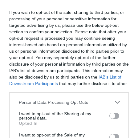
ανάπτυξη των ψηφιακών δεξιοτήτων των μαθητών και
των εκπαιδευτικών.
If you wish to opt-out of the sale, sharing to third parties, or
processing of your personal or sensitive information for
Η εισαγωγή και αξιοποίηση των Τεχνολογιών
targeted advertising by us, please use the below opt-out
section to confirm your selection. Please note that after your
Πληροφοριών και Επικοινωνιών στην εκπαιδευτική
opt-out request is processed you may continue seeing
διαδικασία είναι πλέον αναγκαία, καθώς συμβάλλει
interest-based ads based on personal information utilized by
καθοριστικά στη δημιουργία ενός σχολείου, καινοτόμου
us or personal information disclosed to third parties prior to
και ελκυστικού για τους μαθητές. Ειδικότερα, τα
your opt-out. You may separately opt-out of the further
disclosure of your personal information by third parties on the
εργαστήρια πληροφορικής θα αξιοποιηθούν τόσο για την
IAB’s list of downstream participants. This information may
υποστήριξη της διδασκαλίας των μαθημάτων
also be disclosed by us to third parties on the
IAB’s List of
Πληροφορικής, όσο και για την γενικότερη ενσωμάτωση
Downstream Participants
that may further disclose it to other
των νέων τεχνολογιών στη μαθησιακή διαδικασία
third parties.
διαφορετικών γνωστικών αντικειμένων, ενώ τα
Personal Data Processing Opt Outs
εργαστήρια VR αποτελούν μία καινοτόμο παρέμβαση
αξιοποίησης εικονικής και επαυξημένης
I want to opt-out of the Sharing of my
personal data.
πραγματικότητας στην εκπαιδευτική διαδικασία.
Opted In
I want to opt-out of the Sale of my